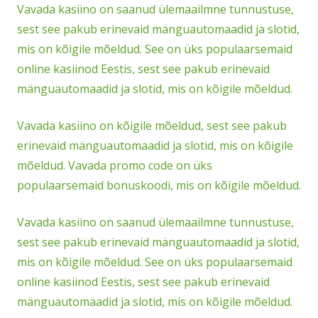
Vavada kasiino on saanud ülemaailmne tunnustuse,
sest see pakub erinevaid mänguautomaadid ja slotid,
mis on kõigile mõeldud. See on üks populaarsemaid
online kasiinod Eestis, sest see pakub erinevaid
mänguautomaadid ja slotid, mis on kõigile mõeldud.
Vavada kasiino on kõigile mõeldud, sest see pakub
erinevaid mänguautomaadid ja slotid, mis on kõigile
mõeldud. Vavada promo code on üks
populaarsemaid bonuskoodi, mis on kõigile mõeldud.
Vavada kasiino on saanud ülemaailmne tunnustuse,
sest see pakub erinevaid mänguautomaadid ja slotid,
mis on kõigile mõeldud. See on üks populaarsemaid
online kasiinod Eestis, sest see pakub erinevaid
mänguautomaadid ja slotid, mis on kõigile mõeldud.