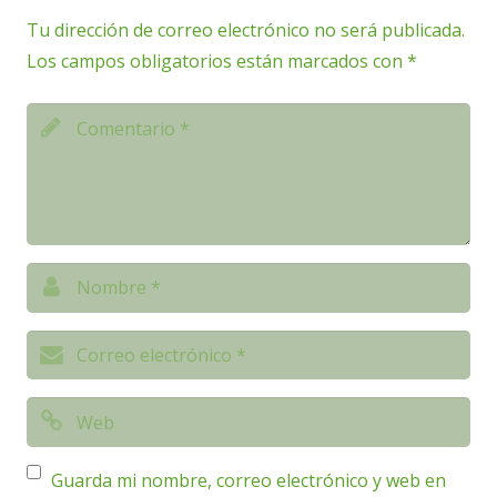
Tu dirección de correo electrónico no será publicada.
Los campos obligatorios están marcados con
*
Guarda mi nombre, correo electrónico y web en