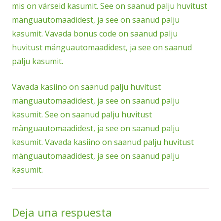
mis on värseid kasumit. See on saanud palju huvitust
mänguautomaadidest, ja see on saanud palju
kasumit. Vavada bonus code on saanud palju
huvitust mänguautomaadidest, ja see on saanud
palju kasumit.
Vavada kasiino on saanud palju huvitust
mänguautomaadidest, ja see on saanud palju
kasumit. See on saanud palju huvitust
mänguautomaadidest, ja see on saanud palju
kasumit. Vavada kasiino on saanud palju huvitust
mänguautomaadidest, ja see on saanud palju
kasumit.
Deja una respuesta