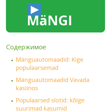
MäNGI
Содержимое
Mänguautomaadid: Kige
populaarsemad
Mänguautomaadid Vavada
kasiinos
Populaarsed slotid: kõige
suurimad kasumid