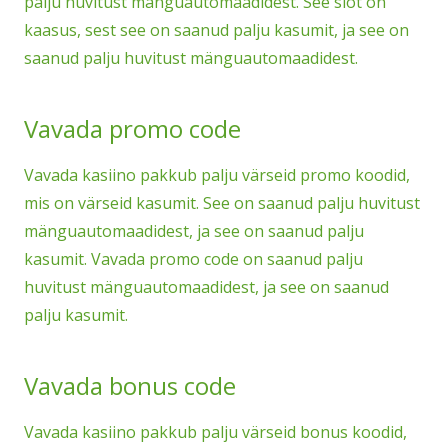
palju huvitust mänguautomaadidest. See slot on
kaasus, sest see on saanud palju kasumit, ja see on
saanud palju huvitust mänguautomaadidest.
Vavada promo code
Vavada kasiino pakkub palju värseid promo koodid,
mis on värseid kasumit. See on saanud palju huvitust
mänguautomaadidest, ja see on saanud palju
kasumit. Vavada promo code on saanud palju
huvitust mänguautomaadidest, ja see on saanud
palju kasumit.
Vavada bonus code
Vavada kasiino pakkub palju värseid bonus koodid,