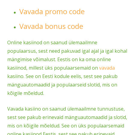
Vavada promo code
Vavada bonus code
Online kasiinod on saanud ülemaailmne
populaarsus, sest need pakuvad igal ajal ja igal kohal
mängimise võimalust. Eestis on ka oma online
kasiinod, millest üks populaarsemaid on
vavada
kasiino. See on Eesti kodule eelis, sest see pakub
mänguautomaadid ja populaarseid slotid, mis on
kõigile mõeldud.
Vavada kasiino on saanud ülemaailmne tunnustuse,
sest see pakub erinevaid mänguautomaadid ja slotid,
mis on kõigile mõeldud. See on üks populaarsemaid
online kasiinod Eestis, sest see pakub erinevaid