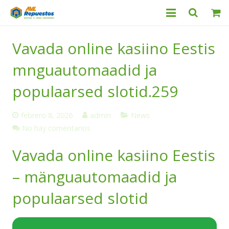
Categorías
Vavada online kasiino Eestis
Productos
mnguautomaadid ja
Servicio Técnico
populaarsed slotid.259
Nosotros
febrero 8, 2026
admin
News
No hay comentarios
Contacto
Vavada online kasiino Eestis
– mänguautomaadid ja
populaarsed slotid