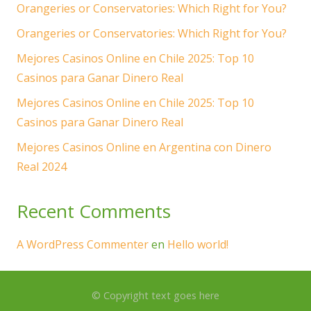
Orangeries or Conservatories: Which Right for You?
Orangeries or Conservatories: Which Right for You?
Mejores Casinos Online en Chile 2025: Top 10
Casinos para Ganar Dinero Real
Mejores Casinos Online en Chile 2025: Top 10
Casinos para Ganar Dinero Real
Mejores Casinos Online en Argentina con Dinero
Real 2024
Recent Comments
A WordPress Commenter
en
Hello world!
© Copyright text goes here