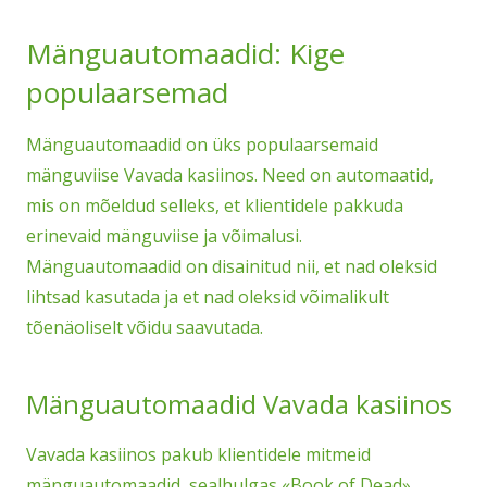
Mänguautomaadid: Kige
populaarsemad
Mänguautomaadid on üks populaarsemaid
mänguviise Vavada kasiinos. Need on automaatid,
mis on mõeldud selleks, et klientidele pakkuda
erinevaid mänguviise ja võimalusi.
Mänguautomaadid on disainitud nii, et nad oleksid
lihtsad kasutada ja et nad oleksid võimalikult
tõenäoliselt võidu saavutada.
Mänguautomaadid Vavada kasiinos
Vavada kasiinos pakub klientidele mitmeid
mänguautomaadid, sealhulgas «Book of Dead»,