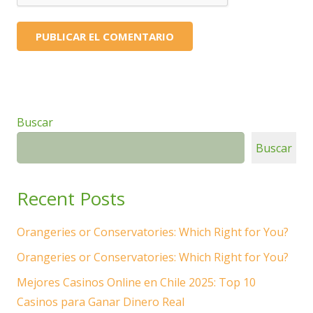
Buscar
Buscar
Recent Posts
Orangeries or Conservatories: Which Right for You?
Orangeries or Conservatories: Which Right for You?
Mejores Casinos Online en Chile 2025: Top 10
Casinos para Ganar Dinero Real