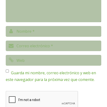
Guarda mi nombre, correo electrónico y web en
este navegador para la próxima vez que comente.