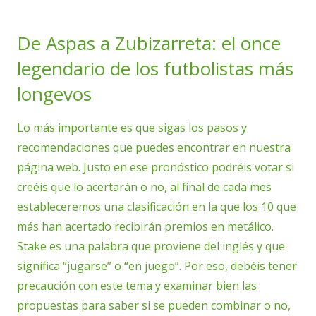
⁠⁠De Aspas a Zubizarreta: el once
legendario de los futbolistas más
longevos
Lo más importante es que sigas los pasos y
recomendaciones que puedes encontrar en nuestra
página web. Justo en ese pronóstico podréis votar si
creéis que lo acertarán o no, al final de cada mes
estableceremos una clasificación en la que los 10 que
más han acertado recibirán premios en metálico.
Stake es una palabra que proviene del inglés y que
significa “jugarse” o “en juego”. Por eso, debéis tener
precaución con este tema y examinar bien las
propuestas para saber si se pueden combinar o no,