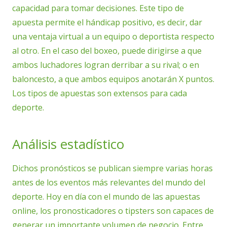
capacidad para tomar decisiones. Este tipo de
apuesta permite el hándicap positivo, es decir, dar
una ventaja virtual a un equipo o deportista respecto
al otro. En el caso del boxeo, puede dirigirse a que
ambos luchadores logran derribar a su rival; o en
baloncesto, a que ambos equipos anotarán X puntos.
Los tipos de apuestas son extensos para cada
deporte.
Análisis estadístico
Dichos pronósticos se publican siempre varias horas
antes de los eventos más relevantes del mundo del
deporte. Hoy en día con el mundo de las apuestas
online, los pronosticadores o tipsters son capaces de
generar un importante volumen de negocio. Entre