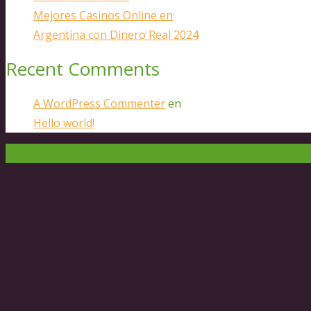
Mejores Casinos Online en
Argentina con Dinero Real 2024
Recent Comments
A WordPress Commenter
en
Hello world!