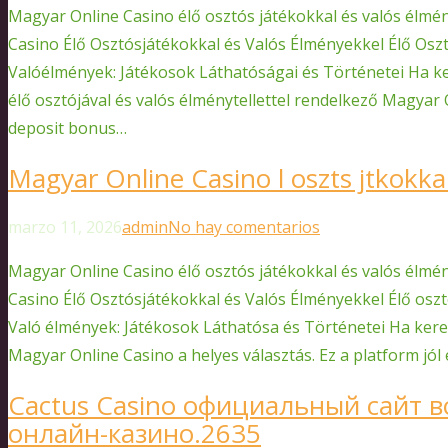
Magyar Online Casino élő osztós játékokkal és valós él
Casino Élő Osztósjátékokkal és Valós Élményekkel Élő Osz
Valóélmények: Játékosok Láthatóságai és Történetei Ha ke
élő osztójával és valós élménytellettel rendelkező Magyar 
deposit bonus…
Magyar Online Casino l oszts jtkokkal
marzo 11, 2026
admin
No hay comentarios
Magyar Online Casino élő osztós játékokkal és valós él
Casino Élő Osztósjátékokkal és Valós Élményekkel Élő oszt
Való élmények: Játékosok Láthatósa és Történetei Ha kere
Magyar Online Casino a helyes választás. Ez a platform jól 
Cactus Casino официальный сайт 
онлайн-казино.2635