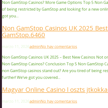
Non GamStop Casinos? More Game Options Top 5 Non GamS
of being restricted by GamStop and looking for a new onli
got you…
Non GamStop Casinos UK 2025 Best
GamStop.6460
marzo 11, 2026
admin
No hay comentarios
Non GamStop Casinos UK 2025 – Best New Casinos Not 
Non GamStop Casinos? Conclusion Top 5 Non GamStop Cas
non GamStop casinos stand out? Are you tired of being res
further! We’ve got you covered…
Magyar Online Casino l oszts jtkokkal
marzo 11, 2026
admin
No hay comentarios