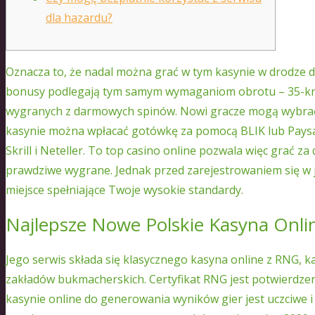
dla hazardu?
Oznacza to, że nadal można grać w tym kasynie w drodze d
bonusy podlegają tym samym wymaganiom obrotu – 35-k
wygranych z darmowych spinów. Nowi gracze mogą wybrać
kasynie można wpłacać gotówkę za pomocą BLIK lub Paysafe
Skrill i Neteller. To top casino online pozwala więc grać
prawdziwe wygrane. Jednak przed zarejestrowaniem się w ja
miejsce spełniające Twoje wysokie standardy.
Najlepsze Nowe Polskie Kasyna Onli
Jego serwis składa się klasycznego kasyna online z RNG, 
zakładów bukmacherskich. Certyfikat RNG jest potwierdz
kasynie online do generowania wyników gier jest uczciwe 