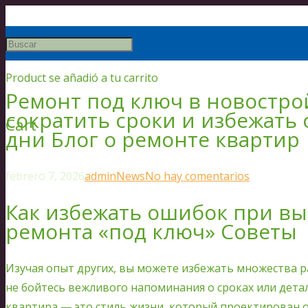
Product
se añadió a tu carrito
Ремонт под ключ в новостро
сократить сроки и избежать
Cart
дни Блог о ремонте квартир
febrero 7, 2026
admin
News
No hay comentarios
Как избежать ошибок при в
ремонта «под ключ» Советы
Изучая опыт других, вы можете избежать множества р
не бойтесь вежливого напоминания о сроках или дет
квартира — это стиль жизни, который проектирован 