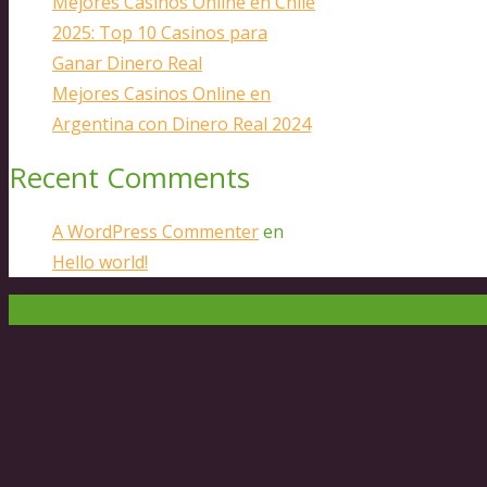
Mejores Casinos Online en Chile
2025: Top 10 Casinos para
Ganar Dinero Real
Mejores Casinos Online en
Argentina con Dinero Real 2024
Recent Comments
A WordPress Commenter
en
Hello world!