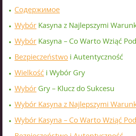
Содержимое
Wybór
Kasyna z Najlepszymi Warun
Wybór
Kasyna – Co Warto Wziąć Po
Bezpieczeństwo
i Autentyczność
Wielkość
i Wybór Gry
Wybór
Gry – Klucz do Sukcesu
Wybór Kasyna z Najlepszymi Warun
Wybór Kasyna – Co Warto Wziąć Po
Bezpieczeństwo i Autentyczność