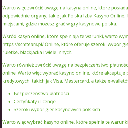
Warto więc zwrócić uwagę na kasyna online, które posiadają
odpowiednie organy, takie jak Polska Izba Kasyno Online.
miejscami, gdzie możesz grać w gry kasynowe polska.
Wśród kasyn online, które spełniają te warunki, warto wymi
https://scmteam.pl/ Online, które oferuje szeroki wybór g
ruletke, blackjacka i wiele innych.
Warto również zwrócić uwagę na bezpieczeństwo płatnośc
online. Warto więc wybrać kasyno online, które akceptuje
kredytowych, takich jak Visa, Mastercard, a także e-walletów
Bezpieczeństwo płatności
Certyfikaty i licencje
Szeroki wybór gier kasynowych polskich
Warto więc wybrać kasyno online, które spełnia te warunk