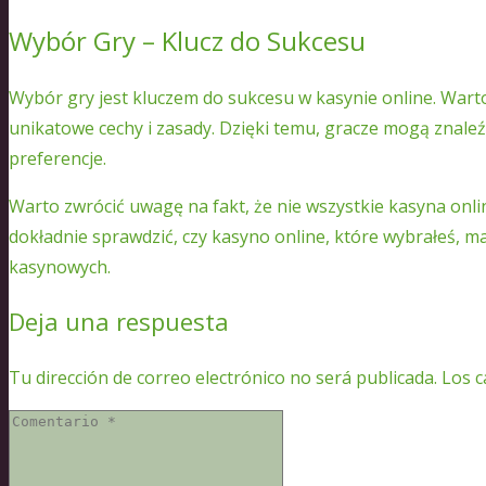
Wybór Gry – Klucz do Sukcesu
Wybór gry jest kluczem do sukcesu w kasynie online. Wart
unikatowe cechy i zasady. Dzięki temu, gracze mogą znaleźć
preferencje.
Warto zwrócić uwagę na fakt, że nie wszystkie kasyna onli
dokładnie sprawdzić, czy kasyno online, które wybrałeś, m
kasynowych.
Deja una respuesta
Tu dirección de correo electrónico no será publicada.
Los c