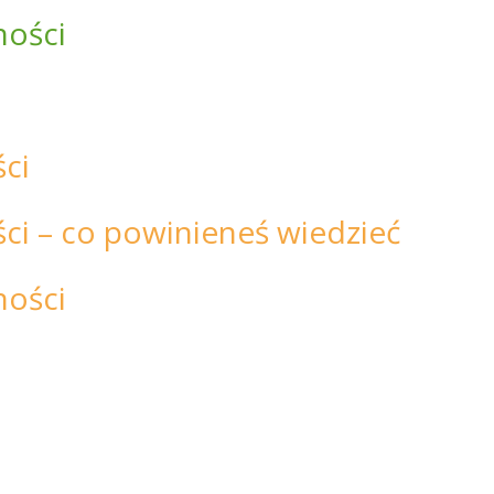
ności
ci
ci – co powinieneś wiedzieć
ności