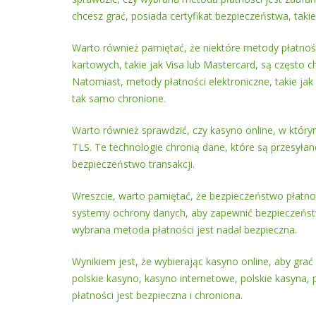
chcesz grać, posiada certyfikat bezpieczeństwa, taki
Warto również pamiętać, że niektóre metody płatnośc
kartowych, takie jak Visa lub Mastercard, są często 
Natomiast, metody płatności elektroniczne, takie jak 
tak samo chronione.
Warto również sprawdzić, czy kasyno online, w który
TLS. Te technologie chronią dane, które są przesył
bezpieczeństwo transakcji.
Wreszcie, warto pamiętać, że bezpieczeństwo płatnośc
systemy ochrony danych, aby zapewnić bezpieczeństwo
wybrana metoda płatności jest nadal bezpieczna.
Wynikiem jest, że wybierając kasyno online, aby grać
polskie kasyno, kasyno internetowe, polskie kasyna,
płatności jest bezpieczna i chroniona.