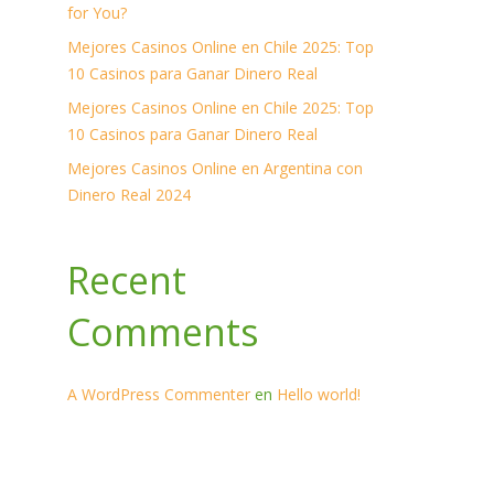
for You?
Mejores Casinos Online en Chile 2025: Top
10 Casinos para Ganar Dinero Real
Mejores Casinos Online en Chile 2025: Top
10 Casinos para Ganar Dinero Real
Mejores Casinos Online en Argentina con
Dinero Real 2024
Recent
Comments
A WordPress Commenter
en
Hello world!