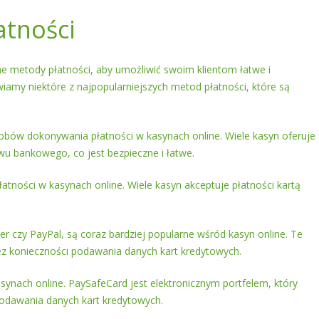
atności
żne metody płatności, aby umożliwić swoim klientom łatwe i
iamy niektóre z najpopularniejszych metod płatności, które są
obów dokonywania płatności w kasynach online. Wiele kasyn oferuje
u bankowego, co jest bezpieczne i łatwe.
atności w kasynach online. Wiele kasyn akceptuje płatności kartą
eller czy PayPal, są coraz bardziej popularne wśród kasyn online. Te
ez konieczności podawania danych kart kredytowych.
ynach online. PaySafeCard jest elektronicznym portfelem, który
podawania danych kart kredytowych.