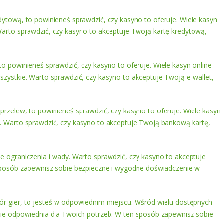
edytową, to powinieneś sprawdzić, czy kasyno to oferuje. Wiele kasyn
 Warto sprawdzić, czy kasyno to akceptuje Twoją kartę kredytową,
, to powinieneś sprawdzić, czy kasyno to oferuje. Wiele kasyn online
ie wszystkie. Warto sprawdzić, czy kasyno to akceptuje Twoją e-wallet,
 przelew, to powinieneś sprawdzić, czy kasyno to oferuje. Wiele kasy
e. Warto sprawdzić, czy kasyno to akceptuje Twoją bankową kartę,
 ograniczenia i wady. Warto sprawdzić, czy kasyno to akceptuje
sposób zapewnisz sobie bezpieczne i wygodne doświadczenie w
ybór gier, to jesteś w odpowiednim miejscu. Wśród wielu dostępnych
zie odpowiednia dla Twoich potrzeb. W ten sposób zapewnisz sobie