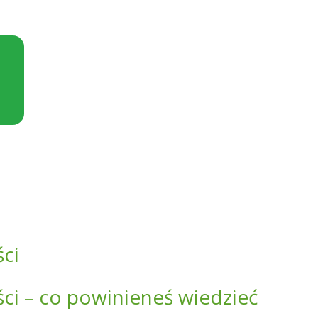
ci
ci – co powinieneś wiedzieć