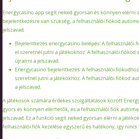
Energycasino app segít neked gyorsan és könnyen elérni 
bejelentkezésre van szükség, a felhasználói fiókod automa
jelszavad.
Bejelentkezés energycasino belépés: A felhasználói 
el szeretnél jutni a játékokhoz. A felhasználói fióko
újraírni a jelszavad.
Energycasino bejelentkezés: A felhasználói fiókodhoz
szeretnél jutni a játékokhoz. A felhasználói fiókod a
a jelszavad.
A játékosok számára érdekes szolgáltatások között Energy
gyors és könnyen elérhetők, és a felhasználói fiók automat
jelszavad. Ez a funkció segít neked gyorsan elérni a játéko
felhasználói fiók kezelése egyszerű és hatékony, így ninc