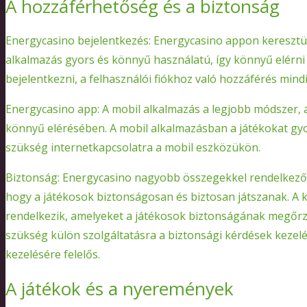
A hozzáférhetőség és a biztonság
Energycasino bejelentkezés: Energycasino appon keresztü
alkalmazás gyors és könnyű használatú, így könnyű elérni
bejelentkezni, a felhasználói fiókhoz való hozzáférés mind
Energycasino app: A mobil alkalmazás a legjobb módszer, 
könnyű elérésében. A mobil alkalmazásban a játékokat gyor
szükség internetkapcsolatra a mobil eszközükön.
Biztonság: Energycasino nagyobb összegekkel rendelkező on
hogy a játékosok biztonságosan és biztosan játszanak. A 
rendelkezik, amelyeket a játékosok biztonságának megőrz
szükség külön szolgáltatásra a biztonsági kérdések kezelé
kezelésére felelős.
A játékok és a nyeremények