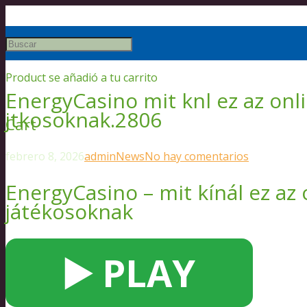
Product
se añadió a tu carrito
EnergyCasino mit knl ez az onli
jtkosoknak.2806
Cart
febrero 8, 2026
admin
News
No hay comentarios
EnergyCasino – mit kínál ez az 
játékosoknak
▶️ PLAY