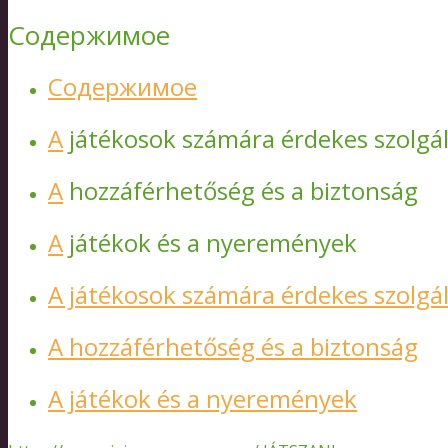
Содержимое
Содержимое
A
játékosok számára érdekes szolgá
A
hozzáférhetőség és a biztonság
A
játékok és a nyeremények
A játékosok számára érdekes szolgá
A hozzáférhetőség és a biztonság
A játékok és a nyeremények