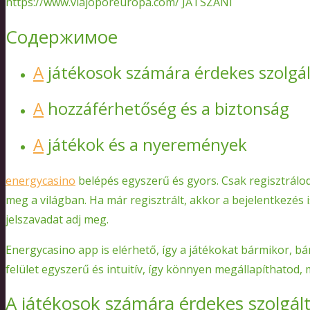
https://www.viajoporeuropa.com/ JÁTSZANI
Содержимое
A
játékosok számára érdekes szolgá
A
hozzáférhetőség és a biztonság
A
játékok és a nyeremények
energycasino
belépés egyszerű és gyors. Csak regisztrálod
meg a világban. Ha már regisztrált, akkor a bejelentkezés 
jelszavadat adj meg.
Energycasino app is elérhető, így a játékokat bármikor, bá
felület egyszerű és intuitív, így könnyen megállapíthatod, m
A játékosok számára érdekes szolgál