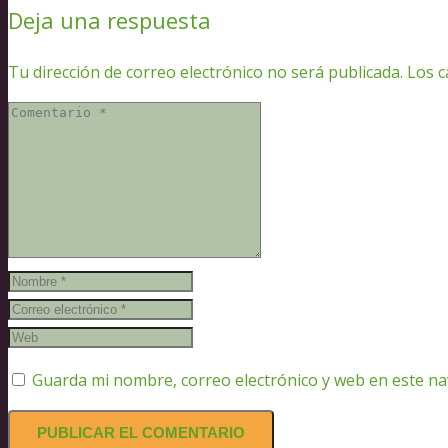
Deja una respuesta
Tu dirección de correo electrónico no será publicada.
Los c
Guarda mi nombre, correo electrónico y web en este n