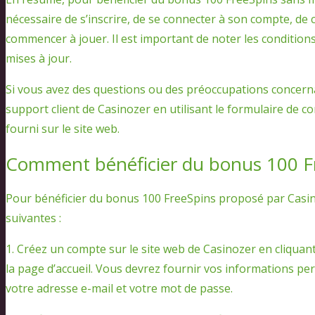
nécessaire de s’inscrire, de se connecter à son compte, de c
commencer à jouer. Il est important de noter les conditions
mises à jour.
Si vous avez des questions ou des préoccupations concernan
support client de Casinozer en utilisant le formulaire de 
fourni sur le site web.
Comment bénéficier du bonus 100 F
Pour bénéficier du bonus 100 FreeSpins proposé par Casinoz
suivantes :
1. Créez un compte sur le site web de Casinozer en cliquant 
la page d’accueil. Vous devrez fournir vos informations pe
votre adresse e-mail et votre mot de passe.