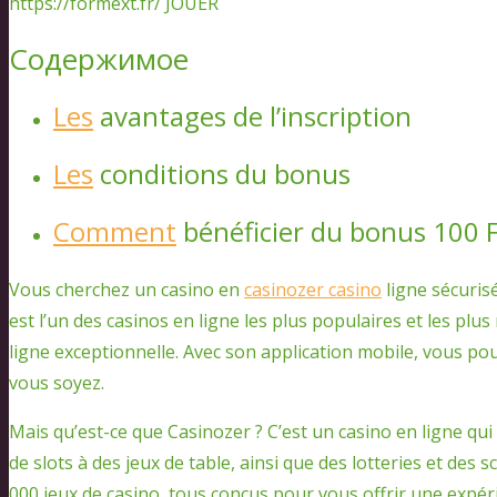
https://formext.fr/ JOUER
Содержимое
Les
avantages de l’inscription
Les
conditions du bonus
Comment
bénéficier du bonus 100 
Vous cherchez un casino en
casinozer casino
ligne sécurisé
est l’un des casinos en ligne les plus populaires et les pl
ligne exceptionnelle. Avec son application mobile, vous p
vous soyez.
Mais qu’est-ce que Casinozer ? C’est un casino en ligne qu
de slots à des jeux de table, ainsi que des lotteries et des 
000 jeux de casino, tous conçus pour vous offrir une expéri