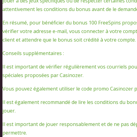
jouer à des jeux spécifiques ou de respecter certaines cond
attentivement les conditions du bonus avant de le demand
En résumé, pour bénéficier du bonus 100 FreeSpins propo
vérifier votre adresse e-mail, vous connecter à votre comp
client et attendre que le bonus soit crédité à votre compte.
Conseils supplémentaires :
Il est important de vérifier régulièrement vos courriels p
spéciales proposées par Casinozer.
Vous pouvez également utiliser le code promo Casinozer 
Il est également recommandé de lire les conditions du bon
jouer.
Il est important de jouer responsablement et de ne pas d
permettre.