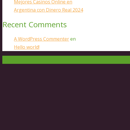
Mejores Casinos Online en
Argentina con Dinero Real 2024
Recent Comments
A WordPress Commenter
en
Hello world!