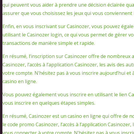
qui peuvent vous aider à prendre une décision éclairée qua
assurer que vous choisissez les jeux qui vous conviennent 
Enfin, en vous inscrivant sur Casinozer, vous pouvez éga
utilisant le Casinozer login, ce qui vous permet de gérer 
transactions de manière simple et rapide.
En résumé, l’inscription sur Casinozer offre de nombreu
Casinozer, l’accès à l’application Casinozer, les avis des au
votre compte. N’hésitez pas à vous inscrire aujourd’hui et
casino en ligne.
Vous pouvez également vous inscrire en utilisant le lien C
vous inscrire en quelques étapes simples.
En résumé, Casinozer est un casino en ligne qui offre de
le code promo Casinozer, l’accès à l’application Casinozer, l
vous connecter à votre compte. N’hésitez pas à vous inscr