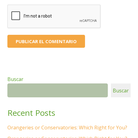
Buscar
Buscar
Recent Posts
Orangeries or Conservatories: Which Right for You?