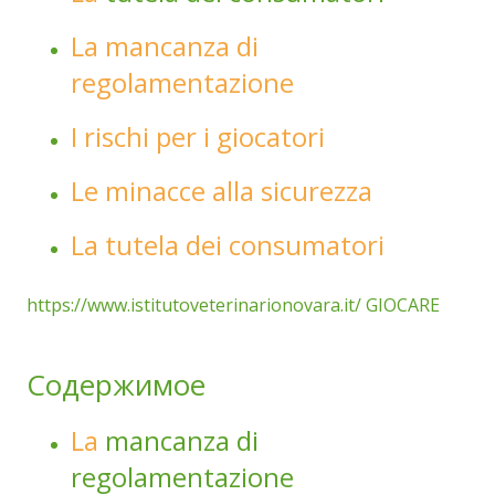
La mancanza di
regolamentazione
I rischi per i giocatori
Le minacce alla sicurezza
La tutela dei consumatori
https://www.istitutoveterinarionovara.it/ GIOCARE
Содержимое
La
mancanza di
regolamentazione