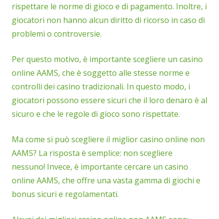
rispettare le norme di gioco e di pagamento. Inoltre, i
giocatori non hanno alcun diritto di ricorso in caso di
problemi o controversie.
Per questo motivo, è importante scegliere un casino
online AAMS, che è soggetto alle stesse norme e
controlli dei casino tradizionali. In questo modo, i
giocatori possono essere sicuri che il loro denaro è al
sicuro e che le regole di gioco sono rispettate.
Ma come si può scegliere il miglior casino online non
AAMS? La risposta è semplice: non scegliere
nessuno! Invece, è importante cercare un casino
online AAMS, che offre una vasta gamma di giochi e
bonus sicuri e regolamentati.