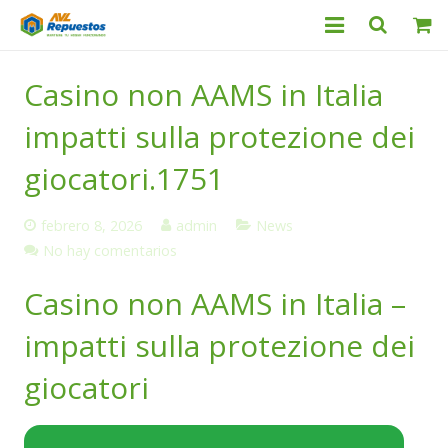
Categorías
Casino non AAMS in Italia
Productos
impatti sulla protezione dei
Servicio Técnico
giocatori.1751
Nosotros
febrero 8, 2026
admin
News
No hay comentarios
Contacto
Casino non AAMS in Italia –
impatti sulla protezione dei
giocatori