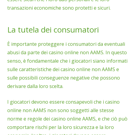
transazioni economiche sono protetti e sicuri.
La tutela dei consumatori
È importante proteggere i consumatori da eventuali
abusi da parte dei casino online non AAMS. In questo
senso, è fondamentale che i giocatori siano informati
sulle caratteristiche dei casino online non AAMS e
sulle possibili conseguenze negative che possono
derivare dalla loro scelta.
I giocatori devono essere consapevoli che i casino
online non AAMS non sono soggetti alle stesse
norme e regole dei casino online AAMS, e che ciò può
comportare rischi per la loro sicurezza e la loro