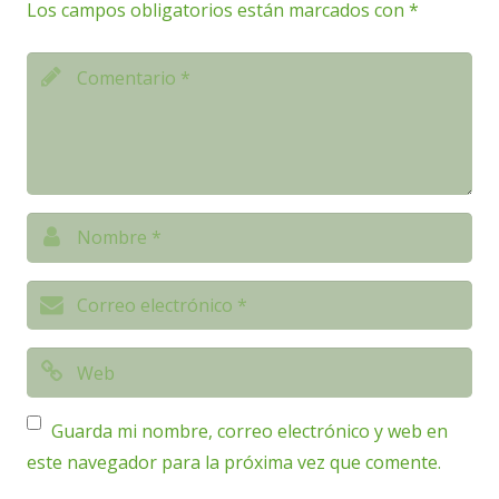
Los campos obligatorios están marcados con
*
Guarda mi nombre, correo electrónico y web en
este navegador para la próxima vez que comente.