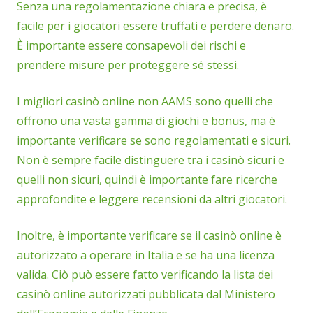
Senza una regolamentazione chiara e precisa, è
facile per i giocatori essere truffati e perdere denaro.
È importante essere consapevoli dei rischi e
prendere misure per proteggere sé stessi.
I migliori casinò online non AAMS sono quelli che
offrono una vasta gamma di giochi e bonus, ma è
importante verificare se sono regolamentati e sicuri.
Non è sempre facile distinguere tra i casinò sicuri e
quelli non sicuri, quindi è importante fare ricerche
approfondite e leggere recensioni da altri giocatori.
Inoltre, è importante verificare se il casinò online è
autorizzato a operare in Italia e se ha una licenza
valida. Ciò può essere fatto verificando la lista dei
casinò online autorizzati pubblicata dal Ministero