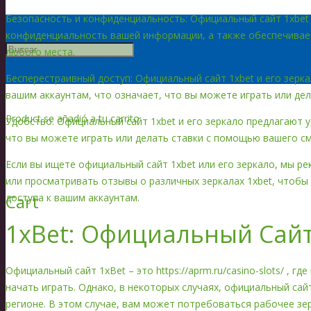
Безопасность и конфиденциальность: Официальный сайт 1xbet
конфиденциальность вашей информации, а также обеспечивает
любого места.
Бесперестраивный доступ: Официальный сайт 1xbet и его зерк
вашим аккаунтам, что означает, что вы можете играть или дел
Product
se añadió a tu carrito
Удобство: Официальный сайт 1xbet и его зеркало предлагают у
что вы можете играть или делать ставки с помощью вашего с
Если вы ищете официальный сайт 1xbet или его зеркало, мы р
или просматривать отзывы о различных зеркалах 1xbet, чтоб
Cart
доступа к вашим аккаунтам.
1xBet: Официальный Сайт
Официальный сайт 1xBet – это https://aprm.ru/casino-slots/ , г
начать играть. Однако, в некоторых случаях, официальный са
регионе. В этом случае, вам может потребоваться рабочее зер