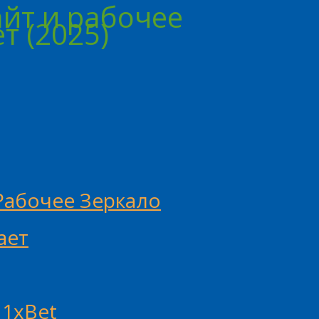
йт и рабочее
т (2025)
Рабочее Зеркало
ает
 1xBet