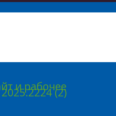
йт и рабочее
2025.2224 (2)