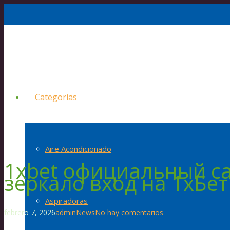
Categorías
Aire Acondicionado
1xbet официальный са
зеркало вход на 1хБет 
Aspiradoras
febrero 7, 2026
admin
News
No hay comentarios