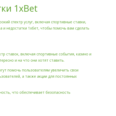
ки 1xBet
рокий спектр услуг, включая спортивные ставки,
а и недостатки 1хбет, чтобы помочь вам сделать
тр ставок, включая спортивные события, казино и
ересно и на что они хотят ставить.
огут помочь пользователям увеличить свои
ьзователей, а также акции для постоянных
ность, что обеспечивает безопасность