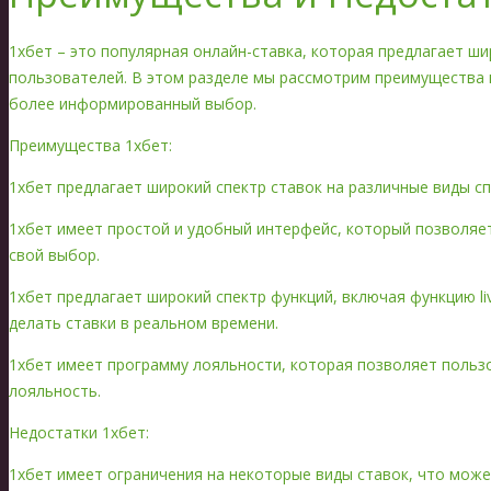
1хбет – это популярная онлайн-ставка, которая предлагает шир
пользователей. В этом разделе мы рассмотрим преимущества 
более информированный выбор.
Преимущества 1хбет:
1хбет предлагает широкий спектр ставок на различные виды сп
1хбет имеет простой и удобный интерфейс, который позволяет
свой выбор.
1хбет предлагает широкий спектр функций, включая функцию l
делать ставки в реальном времени.
1хбет имеет программу лояльности, которая позволяет польз
лояльность.
Недостатки 1хбет:
1хбет имеет ограничения на некоторые виды ставок, что мож