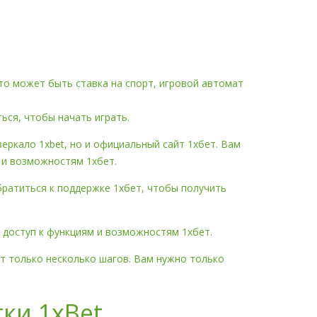
то может быть ставка на спорт, игровой автомат
ься, чтобы начать играть.
еркало 1xbet, но и официальный сайт 1хбет. Вам
 и возможностям 1хбет.
братиться к поддержке 1хбет, чтобы получить
 доступ к функциям и возможностям 1хбет.
ет только несколько шагов. Вам нужно только
ки 1xBet