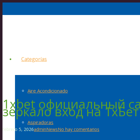
Categorías
Aire Acondicionado
1xbet официальный са
зеркало вход на 1хБет 
Aspiradoras
febrero 5, 2026
admin
News
No hay comentarios