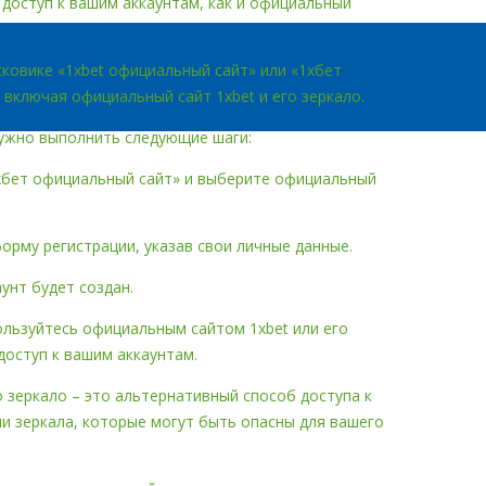
 доступ к вашим аккаунтам, как и официальный
сковике «1xbet официальный сайт» или «1хбет
 включая официальный сайт 1xbet и его зеркало.
нужно выполнить следующие шаги:
1хбет официальный сайт» и выберите официальный
орму регистрации, указав свои личные данные.
унт будет создан.
Пользуйтесь официальным сайтом 1xbet или его
оступ к вашим аккаунтам.
о зеркало – это альтернативный способ доступа к
и зеркала, которые могут быть опасны для вашего