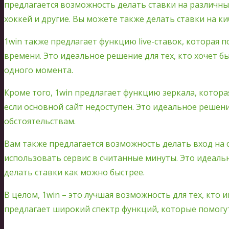
предлагается возможность делать ставки на различные
хоккей и другие. Вы можете также делать ставки на к
1win также предлагает функцию live-ставок, которая 
времени. Это идеальное решение для тех, кто хочет б
одного момента.
Кроме того, 1win предлагает функцию зеркала, которая
если основной сайт недоступен. Это идеальное решени
обстоятельствам.
Вам также предлагается возможность делать вход на с
использовать сервис в считанные минуты. Это идеальн
делать ставки как можно быстрее.
В целом, 1win – это лучшая возможность для тех, кто 
предлагает широкий спектр функций, которые помогут