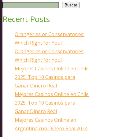
Buscar
Recent Posts
Orangeries or Conservatories:
Which Right for You?
Orangeries or Conservatories:
Which Right for You?
Mejores Casinos Online en Chile
2025: Top 10 Casinos para
Ganar Dinero Real
Mejores Casinos Online en Chile
2025: Top 10 Casinos para
Ganar Dinero Real
Mejores Casinos Online en
Argentina con Dinero Real 2024