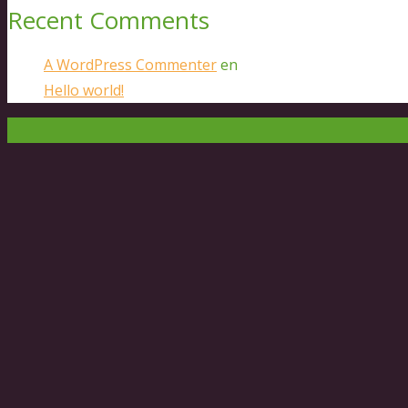
Recent Comments
A WordPress Commenter
en
Hello world!