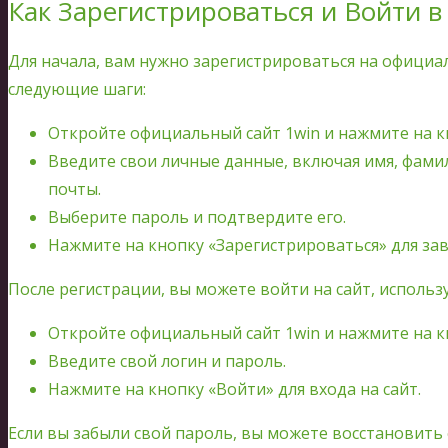
Как Зарегистрироваться и Войти в
Для начала, вам нужно зарегистрироваться на официал
следующие шаги:
Откройте официальный сайт 1win и нажмите на к
Введите свои личные данные, включая имя, фами
почты.
Выберите пароль и подтвердите его.
Нажмите на кнопку «Зарегистрироваться» для за
После регистрации, вы можете войти на сайт, использу
Откройте официальный сайт 1win и нажмите на к
Введите свой логин и пароль.
Нажмите на кнопку «Войти» для входа на сайт.
Если вы забыли свой пароль, вы можете восстановить 