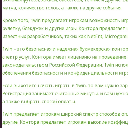
матча, количество голов, а также на другие события.
Кроме того, 1win предлагает игрокам возможность игр
рулетку, блэкджек и другие игры. Контора предлагает
известных разработчиков, таких как NetEnt, Microgami
1win – это безопасная и надежная букмекерская конто
спектр услуг. Контора имеет лицензию на проведение 
законодательством Российской Федерации. 1win испо
обеспечения безопасности и конфиденциальности игр
Если вы хотите начать играть в 1win, то вам нужно за
Регистрация занимает считанные минуты, и вам нужно
а также выбрать способ оплаты.
1win предлагает игрокам широкий спектр способов оп
другие. Контора предлагает игрокам высокие коэффиц