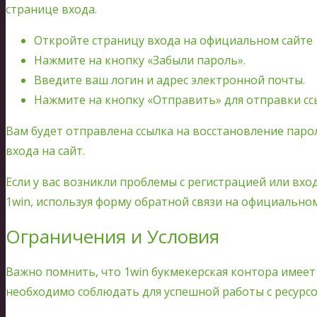
странице входа.
Откройте страницу входа на официальном сайте 
Нажмите на кнопку «Забыли пароль».
Введите ваш логин и адрес электронной почты.
Нажмите на кнопку «Отправить» для отправки сс
Вам будет отправлена ссылка на восстановление паро
входа на сайт.
Если у вас возникли проблемы с регистрацией или вх
1win, используя форму обратной связи на официальном
Ограничения и Условия
Важно помнить, что 1win букмекерская контора имеет
необходимо соблюдать для успешной работы с ресурсо