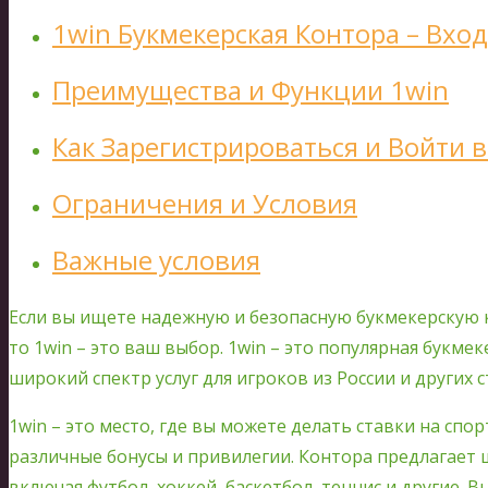
1win Букмекерская Контора – Вход
Преимущества и Функции 1win
Как Зарегистрироваться и Войти в
Ограничения и Условия
Важные условия
Если вы ищете надежную и безопасную букмекерскую к
то 1win – это ваш выбор. 1win – это популярная букме
широкий спектр услуг для игроков из России и других с
1win – это место, где вы можете делать ставки на спор
различные бонусы и привилегии. Контора предлагает 
включая футбол, хоккей, баскетбол, теннис и другие. 