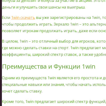
бонусы за депозит и бонусы за участие в акциях. Это
деньги и улучшить свои шансы на выигрыш.
Если
1win скачать
вы уже зарегистрированы на 1win, т
чтобы продолжить играть. Зеркало 1win – это альтерн
позволяет игрокам продолжать играть, даже если осн
В целом, 1win – это отличный выбор для игроков, ко
где можно сделать ставки на спорт. 1win предлагает
коэффициенты, широкий спектр ставок, а также удобн
Преимущества и Функции 1win
Одним из преимуществ 1win является его простота и д
специальные навыки или знания, чтобы начать использ
хочет сделать ставку.
Кроме того, 1win предлагает широкий спектр функций,