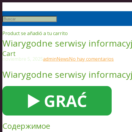
Product
se añadió a tu carrito
Wiarygodne serwisy informacy
Cart
noviembre 5, 2025
admin
News
No hay comentarios
Wiarygodne serwisy informacy
▶️ GRAĆ
Содержимое