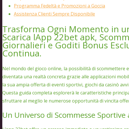
Programma Fedeltà e Promozioni a Goccia
Assistenza Clienti Sempre Disponibile
Trasforma Ogni Momento in unO
Scarica lApp 22bet apk, Scomme
Giornalieri e Goditi Bonus Escl
Continua.
Nel mondo del gioco online, la possibilità di scommettere e
diventata una realtà concreta grazie alle applicazioni mobil
la sua ampia offerta di eventi sportivi, giochi da casinò av
Questa guida completa esplorerà le caratteristiche principali
sfruttare al meglio le numerose opportunità di vincita offer
Un Universo di Scommesse Sportive 