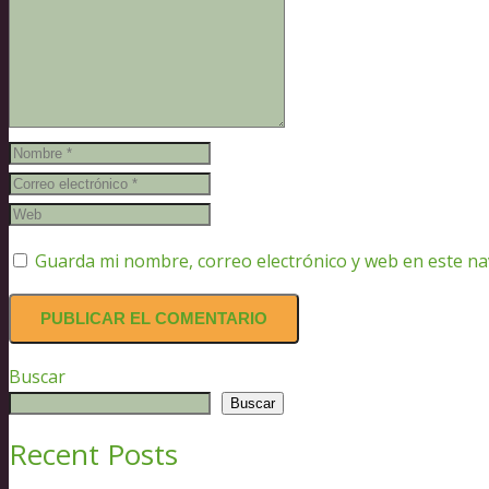
Guarda mi nombre, correo electrónico y web en este n
Buscar
Buscar
Recent Posts