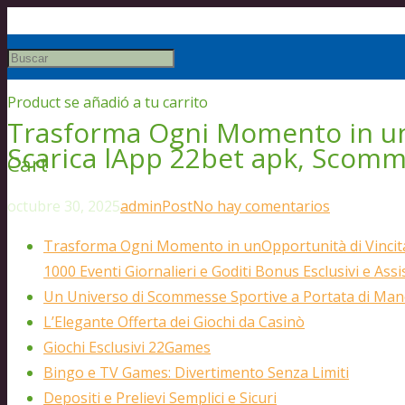
Product
se añadió a tu carrito
Trasforma Ogni Momento in un
Scarica lApp 22bet apk, Scomme
Cart
octubre 30, 2025
admin
Post
No hay comentarios
Trasforma Ogni Momento in unOpportunità di Vincita:
1000 Eventi Giornalieri e Goditi Bonus Esclusivi e Ass
Un Universo di Scommesse Sportive a Portata di Ma
L’Elegante Offerta dei Giochi da Casinò
Giochi Esclusivi 22Games
Bingo e TV Games: Divertimento Senza Limiti
Depositi e Prelievi Semplici e Sicuri