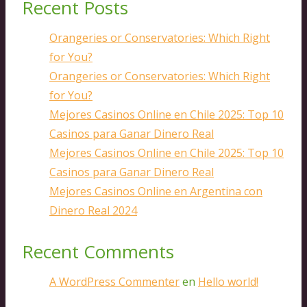
Recent Posts
Orangeries or Conservatories: Which Right
for You?
Orangeries or Conservatories: Which Right
for You?
Mejores Casinos Online en Chile 2025: Top 10
Casinos para Ganar Dinero Real
Mejores Casinos Online en Chile 2025: Top 10
Casinos para Ganar Dinero Real
Mejores Casinos Online en Argentina con
Dinero Real 2024
Recent Comments
A WordPress Commenter
en
Hello world!