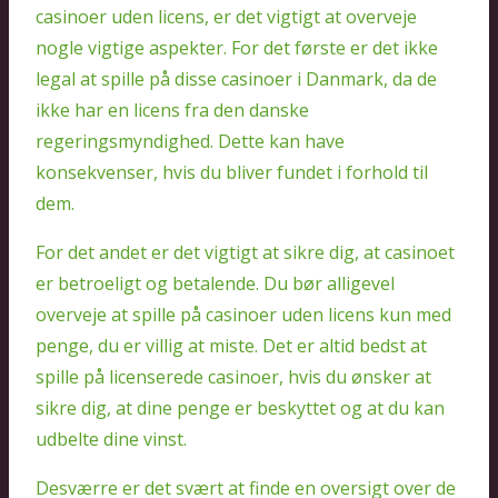
casinoer uden licens, er det vigtigt at overveje
nogle vigtige aspekter. For det første er det ikke
legal at spille på disse casinoer i Danmark, da de
ikke har en licens fra den danske
regeringsmyndighed. Dette kan have
konsekvenser, hvis du bliver fundet i forhold til
dem.
For det andet er det vigtigt at sikre dig, at casinoet
er betroeligt og betalende. Du bør alligevel
overveje at spille på casinoer uden licens kun med
penge, du er villig at miste. Det er altid bedst at
spille på licenserede casinoer, hvis du ønsker at
sikre dig, at dine penge er beskyttet og at du kan
udbelte dine vinst.
Desværre er det svært at finde en oversigt over de