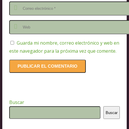
Guarda mi nombre, correo electrónico y web en
este navegador para la próxima vez que comente.
Buscar
Buscar