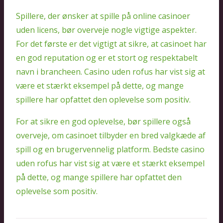
Spillere, der ønsker at spille på online casinoer
uden licens, bør overveje nogle vigtige aspekter.
For det første er det vigtigt at sikre, at casinoet har
en god reputation og er et stort og respektabelt
navn i brancheen. Casino uden rofus har vist sig at
være et stærkt eksempel på dette, og mange
spillere har opfattet den oplevelse som positiv.
For at sikre en god oplevelse, bør spillere også
overveje, om casinoet tilbyder en bred valgkæde af
spill og en brugervennelig platform. Bedste casino
uden rofus har vist sig at være et stærkt eksempel
på dette, og mange spillere har opfattet den
oplevelse som positiv.