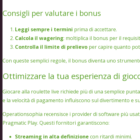
Consigli per valutare i bonus
Leggi sempre i termini
prima di accettare.
Calcola il wagering
: moltiplica il bonus per il requis
Controlla il limite di prelievo
per capire quanto pot
Con queste semplici regole, il bonus diventa uno strumento 
Ottimizzare la tua esperienza di gioc
Giocare alla roulette live richiede più di una semplice puntata
e la velocità di pagamento influiscono sul divertimento e sui
Operationsophia recensisce i provider di software più usa
Pragmatic Play. Questi fornitori garantiscono:
Streaming in alta definizione
con ritardi minimi.