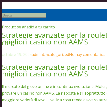
Product
se añadió a tu carrito
Strategie avanzate per la roulet
migliori casino non AAMS
Cart
octubre 19, 2025
admin
Uncategorized
No hay comentarios
Strategie avanzate per la roulet
migliori casino non AAMS
Il mercato del gioco online è in continua evoluzione. Molti g
provare un casino non AAMS. La risposta è sì, soprattutto
maggiore varietà di tavoli live. Ma cosa rende davvero att