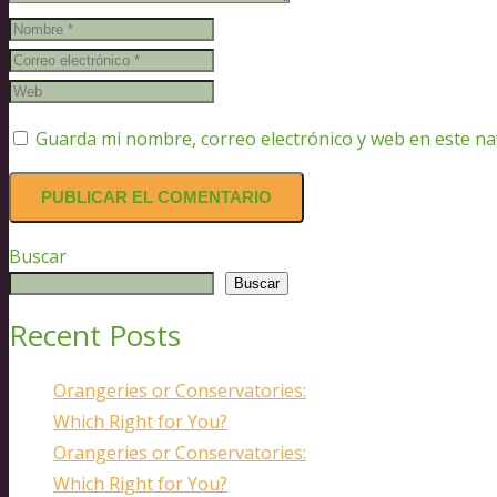
Guarda mi nombre, correo electrónico y web en este n
Buscar
Buscar
Recent Posts
Orangeries or Conservatories:
Which Right for You?
Orangeries or Conservatories:
Which Right for You?