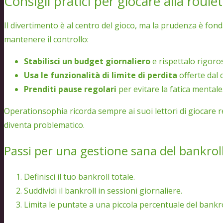
Consigli pratici per giocare alla roul
Il divertimento è al centro del gioco, ma la prudenza è fon
mantenere il controllo:
Stabilisci un budget giornaliero
e rispettalo rigor
Usa le funzionalità di limite di perdita
offerte dal 
Prenditi pause regolari
per evitare la fatica mentale
Operationsophia ricorda sempre ai suoi lettori di giocare r
diventa problematico.
Passi per una gestione sana del bankrol
Definisci il tuo bankroll totale.
Suddividi il bankroll in sessioni giornaliere.
Limita le puntate a una piccola percentuale del bankro