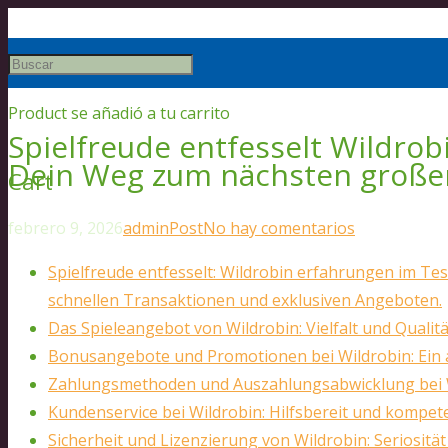
Product
se añadió a tu carrito
Spielfreude entfesselt Wildrob
Dein Weg zum nächsten große
Cart
febrero 9, 2026
admin
Post
No hay comentarios
Spielfreude entfesselt: Wildrobin erfahrungen im T
schnellen Transaktionen und exklusiven Angeboten.
Das Spieleangebot von Wildrobin: Vielfalt und Qualitä
Bonusangebote und Promotionen bei Wildrobin: Ein 
Zahlungsmethoden und Auszahlungsabwicklung bei Wi
Kundenservice bei Wildrobin: Hilfsbereit und kompet
Sicherheit und Lizenzierung von Wildrobin: Seriositä