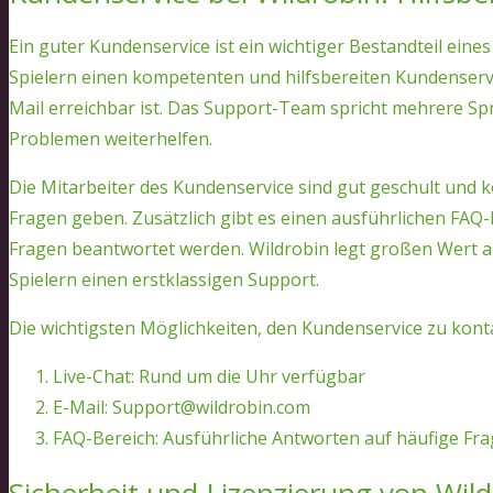
Ein guter Kundenservice ist ein wichtiger Bestandteil eines
Spielern einen kompetenten und hilfsbereiten Kundenservi
Mail erreichbar ist. Das Support-Team spricht mehrere Sp
Problemen weiterhelfen.
Die Mitarbeiter des Kundenservice sind gut geschult und k
Fragen geben. Zusätzlich gibt es einen ausführlichen FAQ-
Fragen beantwortet werden. Wildrobin legt großen Wert a
Spielern einen erstklassigen Support.
Die wichtigsten Möglichkeiten, den Kundenservice zu kont
Live-Chat: Rund um die Uhr verfügbar
E-Mail: Support@wildrobin.com
FAQ-Bereich: Ausführliche Antworten auf häufige Fr
Sicherheit und Lizenzierung von Wild