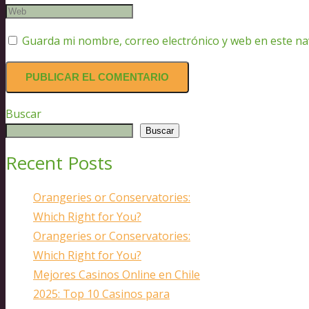
Guarda mi nombre, correo electrónico y web en este n
Buscar
Buscar
Recent Posts
Orangeries or Conservatories:
Which Right for You?
Orangeries or Conservatories:
Which Right for You?
Mejores Casinos Online en Chile
2025: Top 10 Casinos para