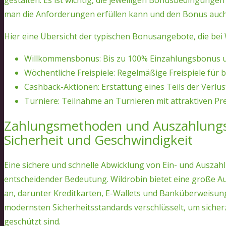
man die Anforderungen erfüllen kann und den Bonus auch 
Hier eine Übersicht der typischen Bonusangebote, die bei 
Willkommensbonus: Bis zu 100% Einzahlungsbonus u
Wöchentliche Freispiele: Regelmäßige Freispiele für
Cashback-Aktionen: Erstattung eines Teils der Verlus
Turniere: Teilnahme an Turnieren mit attraktiven Pr
Zahlungsmethoden und Auszahlungsa
Sicherheit und Geschwindigkeit
Eine sichere und schnelle Abwicklung von Ein- und Auszahl
entscheidender Bedeutung. Wildrobin bietet eine große 
an, darunter Kreditkarten, E-Wallets und Banküberweisun
modernsten Sicherheitsstandards verschlüsselt, um sicherzu
geschützt sind.