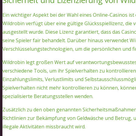
Ein wichtiger Aspekt bei der Wahl eines Online-Casinos ist 
Wildrobin verfügt über eine gültige Glücksspiellizenz, di
ausgestellt wurde. Diese Lizenz garantiert, dass das Casin
seine Spieler fair behandelt. Darüber hinaus verwendet W
Verschlüsselungstechnologien, um die persönlichen und fin
Wildrobin legt großen Wert auf verantwortungsbewusstes 
verschiedene Tools, um ihr Spielverhalten zu kontrolliere
Einzahlungslimits, Verlustlimits und Selbstausschlussmöglic
Spielverhalten nicht mehr kontrollieren zu können, könne
spezialisierte Beratungsstellen wenden.
Zusätzlich zu den oben genannten Sicherheitsmaßnahmen 
Richtlinien zur Bekämpfung von Geldwäsche und Betrug, um 
illegale Aktivitäten missbraucht wird.