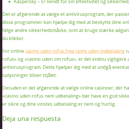
Kaspersky – Er kendt for sin effektivitet og sikkerhed
Det er afgørende at vælge et antivirusprogram, der passer
disse programmer kan hjælpe dig med at beskytte dine onli
følge andre sikkerhedsmåske, som at bruge stærke adgan
du klikker.
For online
casino uden rofus free spins uden indbetaling
c
rofus» og «casino uden om rofus», er det endnu vigtigere a
antivirusprogram. Dette hjælper dig med at undgå eventuel
oplysninger bliver stjålet.
Desuden er det afgørende at vælge online casinoer, der ha
«casino uden rofus nem udbetaling» bør have en god sikker
er sikre og dine vinstes udbetaling er nem og hurtig.
Deja una respuesta