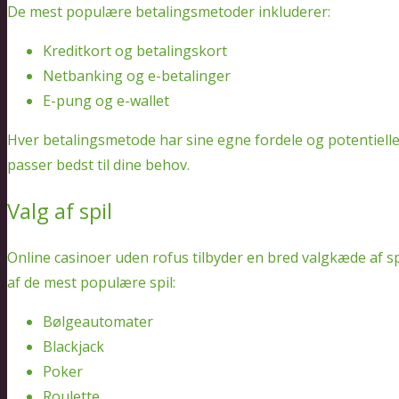
De mest populære betalingsmetoder inkluderer:
Kreditkort og betalingskort
Netbanking og e-betalinger
E-pung og e-wallet
Hver betalingsmetode har sine egne fordele og potentielle 
passer bedst til dine behov.
Valg af spil
Online casinoer uden rofus tilbyder en bred valgkæde af spil,
af de mest populære spil:
Bølgeautomater
Blackjack
Poker
Roulette