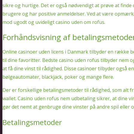
sikre og hurtige. Det er også nødvendigt at prøve at finde
brugere og har positive anmeldelser. Ved at være opmærks
mod ugodt og uvideligt casino uden om rofus.
Forhåndsvisning af betalingsmetoder
Online casinoer uden licens i Danmark tilbyder en række b
til dine favoritter. Bedste casino uden rofus tilbyder nem 
at få dine vinst til rådighed. Disse casinoer tilbyder også 
bølgeautomater, blackjack, poker og mange flere.
Der er forskellige betalingsmetoder til rådighed, som alt f
wallet. Casino uden rofus nem udbetaling sikrer, at dine vi
gør det nemt at genbruge dine vinster på andre spil eller 
Betalingsmetoder