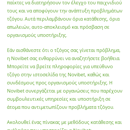
παίκτες να διατηρήσουν τον έλεγχο του παιχνιδιού
τους και να αποφύγουν την ανάπτυξη προβλημάτων
τζόγου. Αυτά περιλαμβάνουν όρια κατάθεσης, όρια
απωλειών, αυτο-αποκλεισμό και πρόσβαση σε
οργανισμούς υποστήριξης.
Εάν αισθάνεστε ότι ο τζόγος σας γίνεται πρόβλημα,
η Novibet σας ενθαρρύνει να αναζητήσετε βοήθεια.
Μπορείτε να βρείτε πληροφορίες για υπεύθυνο
τζόγο στην ιστοσελίδα της Novibet, καθώς και
συνδέσμους προς οργανισμούς υποστήριξης. Η
Novibet συνεργάζεται με οργανώσεις που παρέχουν
συμβουλευτικές υπηρεσίες και υποστήριξη σε
άτομα που αντιμετωπίζουν προβλήματα τζόγου.
Ακολουθεί ένας πίνακας με μεθόδους κατάθεσης και