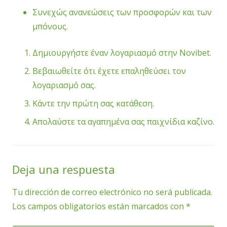
Συνεχώς ανανεώσεις των προσφορών και των
μπόνους.
Δημιουργήστε έναν λογαριασμό στην Novibet.
Βεβαιωθείτε ότι έχετε επαληθεύσει τον
λογαριασμό σας.
Κάντε την πρώτη σας κατάθεση.
Απολαύστε τα αγαπημένα σας παιχνίδια καζίνο.
Deja una respuesta
Tu dirección de correo electrónico no será publicada.
Los campos obligatorios están marcados con
*