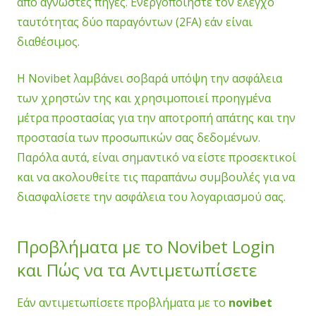
από άγνωστες πηγές. Ενεργοποιήστε τον έλεγχο
ταυτότητας δύο παραγόντων (2FA) εάν είναι
διαθέσιμος.
Η Novibet λαμβάνει σοβαρά υπόψη την ασφάλεια
των χρηστών της και χρησιμοποιεί προηγμένα
μέτρα προστασίας για την αποτροπή απάτης και την
προστασία των προσωπικών σας δεδομένων.
Παρόλα αυτά, είναι σημαντικό να είστε προσεκτικοί
και να ακολουθείτε τις παραπάνω συμβουλές για να
διασφαλίσετε την ασφάλεια του λογαριασμού σας.
Προβλήματα με το Novibet Login
και Πώς να τα Αντιμετωπίσετε
Εάν αντιμετωπίσετε προβλήματα με το
novibet