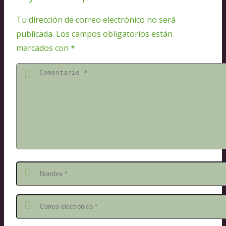
Tu dirección de correo electrónico no será
publicada.
Los campos obligatorios están
marcados con
*