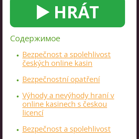
▶️ HRÁT
Содержимое
Bezpečnost a spolehlivost
českých online kasin
Bezpečnostní opatření
Výhody a nevýhody hraní v
online kasinech s českou
licencí
Bezpečnost a spolehlivost