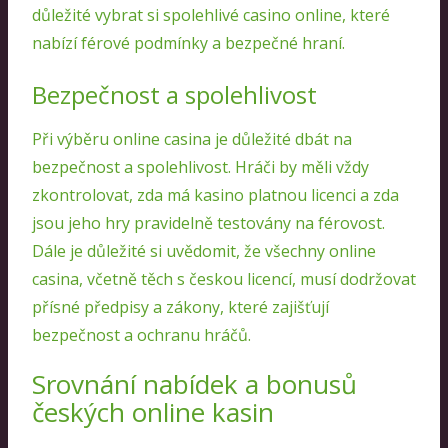
důležité vybrat si spolehlivé casino online, které
nabízí férové podmínky a bezpečné hraní.
Bezpečnost a spolehlivost
Při výběru online casina je důležité dbát na
bezpečnost a spolehlivost. Hráči by měli vždy
zkontrolovat, zda má kasino platnou licenci a zda
jsou jeho hry pravidelně testovány na férovost.
Dále je důležité si uvědomit, že všechny online
casina, včetně těch s českou licencí, musí dodržovat
přísné předpisy a zákony, které zajišťují
bezpečnost a ochranu hráčů.
Srovnání nabídek a bonusů
českých online kasin