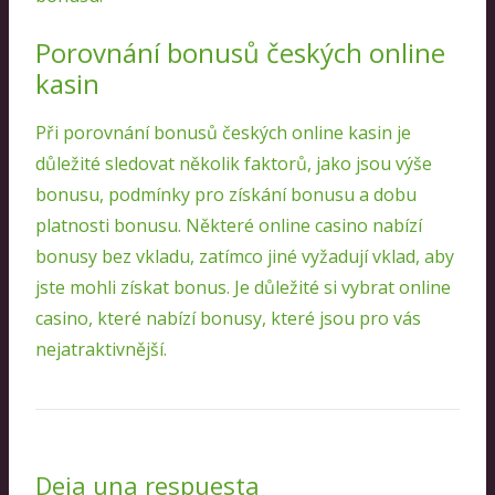
Porovnání bonusů českých online
kasin
Při porovnání bonusů českých online kasin je
důležité sledovat několik faktorů, jako jsou výše
bonusu, podmínky pro získání bonusu a dobu
platnosti bonusu. Některé online casino nabízí
bonusy bez vkladu, zatímco jiné vyžadují vklad, aby
jste mohli získat bonus. Je důležité si vybrat online
casino, které nabízí bonusy, které jsou pro vás
nejatraktivnější.
Deja una respuesta