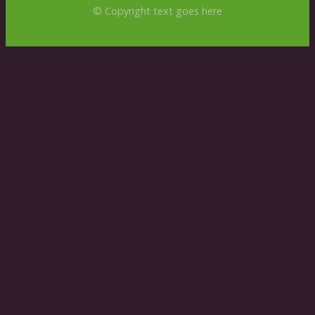
© Copyright text goes here