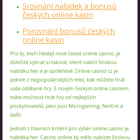
Srovnání nabídek a bonusů
českých online kasin
Porovnání bonusů českých
online kasin
Pro ty, kteří hledají nové české online casino, je
důležité vybrat si takové, které nabízí širokou
nabídku her a je spolehlivé. Online casino cz je
jedním z nejpopulárnějších míst, kde můžete hrát
vaše oblíbené hry. S novým českým online casinem
máte možnost hrát hry od nejlepších
poskytovatelů, jako jsou Microgaming, NetEnt a
další.
Jedním z hlavních kritérií pro výběr online casino je
nabídka her. Casino online by mělo nabízet širokou