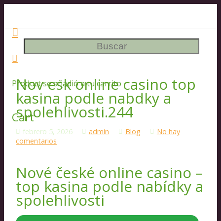
Nov esk online casino top
Product
se añadió a tu carrito
kasina podle nabdky a
spolehlivosti.244
Cart
febrero 5, 2026
admin
Blog
No hay
comentarios
Nové české online casino –
top kasina podle nabídky a
spolehlivosti