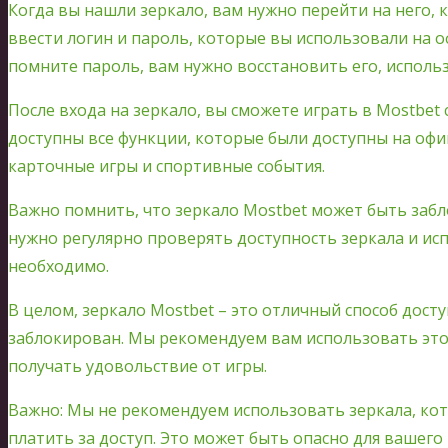
Когда вы нашли зеркало, вам нужно перейти на него, 
ввести логин и пароль, которые вы использовали на о
помните пароль, вам нужно восстановить его, исполь
После входа на зеркало, вы сможете играть в Mostbet 
доступны все функции, которые были доступны на офи
карточные игры и спортивные события.
Важно помнить, что зеркало Mostbet может быть заб
нужно регулярно проверять доступность зеркала и исп
необходимо.
В целом, зеркало Mostbet – это отличный способ досту
заблокирован. Мы рекомендуем вам использовать это
получать удовольствие от игры.
Важно: Мы не рекомендуем использовать зеркала, ко
платить за доступ. Это может быть опасно для вашего