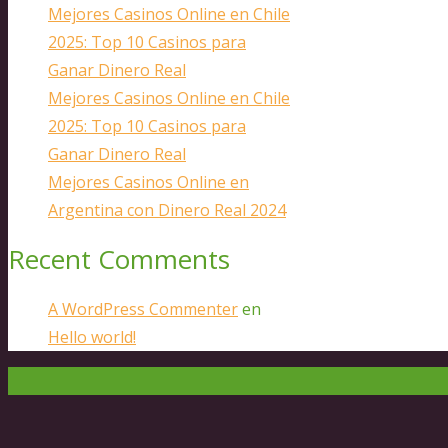
Mejores Casinos Online en Chile
2025: Top 10 Casinos para
Ganar Dinero Real
Mejores Casinos Online en Chile
2025: Top 10 Casinos para
Ganar Dinero Real
Mejores Casinos Online en
Argentina con Dinero Real 2024
Recent Comments
A WordPress Commenter
en
Hello world!