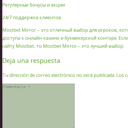
Регулярные бонусы и акции
24/7 поддержка клиентов
Mostbet Mirror – это отличный выбор для игроков, к
доступа к онлайн-казино и букмекерской конторе. Ес
сайту Mostbet, то Mostbet Mirror – это лучший выбор.
Deja una respuesta
Tu dirección de correo electrónico no será publicada.
Los c