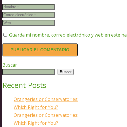
Guarda mi nombre, correo electrónico y web en este n
Buscar
Buscar
Recent Posts
Orangeries or Conservatories:
Which Right for You?
Orangeries or Conservatories:
Which Right for You?