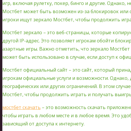
игр, включая рулетку, покер, бинго и другие. Однако, 
Мостбет может быть возможен из-за блокировок или ог
игроки ищут зеркало Мостбет, чтобы продолжить игр
Мостбет зеркало – это веб-страницы, которые копир
другой IP-адрес. Это позволяет игрокам обойти блок
азартные игры. Важно отметить, что зеркало Мостбет
может быть использовано в случае, если доступ к офи
Мостбет официальный сайт – это сайт, который прин
игрокам официальные услуги и возможности. Однако, 
географических или других ограничений. В этом случа
Мостбет, чтобы продолжить играть и получать выигр
мостбет скачать
– это возможность скачать приложен
чтобы играть в любом месте и в любое время. Это удо
зависящий от доступа к интернету.