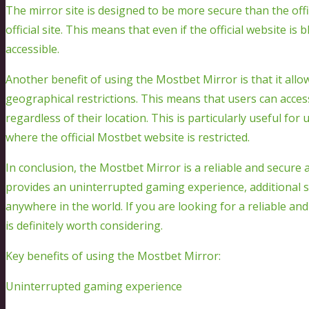
The mirror site is designed to be more secure than the offici
official site. This means that even if the official website is 
accessible.
Another benefit of using the Mostbet Mirror is that it all
geographical restrictions. This means that users can acce
regardless of their location. This is particularly useful for
where the official Mostbet website is restricted.
In conclusion, the Mostbet Mirror is a reliable and secure al
provides an uninterrupted gaming experience, additional s
anywhere in the world. If you are looking for a reliable an
is definitely worth considering.
Key benefits of using the Mostbet Mirror:
Uninterrupted gaming experience