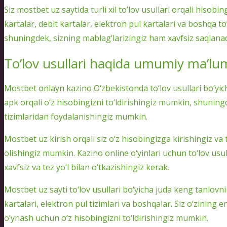
Siz mostbet uz saytida turli xil to’lov usullari orqali hisobi
kartalar, debit kartalar, elektron pul kartalari va boshqa to’l
shuningdek, sizning mablag’larizingiz ham xavfsiz saqlanad
To’lov usullari haqida umumiy ma’lu
Mostbet onlayn kazino O‘zbekistonda to‘lov usullari bo‘yic
apk orqali o‘z hisobingizni to‘ldirishingiz mumkin, shuningd
tizimlaridan foydalanishingiz mumkin.
Mostbet uz kirish orqali siz o‘z hisobingizga kirishingiz va 
olishingiz mumkin. Kazino online o‘yinlari uchun to‘lov usul
xavfsiz va tez yo‘l bilan o‘tkazishingiz kerak.
Mostbet uz sayti to‘lov usullari bo‘yicha juda keng tanlovni 
kartalari, elektron pul tizimlari va boshqalar. Siz o‘zining 
o’ynash uchun o‘z hisobingizni to‘ldirishingiz mumkin.