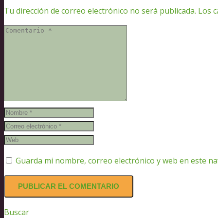
Tu dirección de correo electrónico no será publicada.
Los c
Guarda mi nombre, correo electrónico y web en este n
Buscar