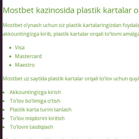
Mostbet kazinosida plastik kartalar or
Mostbet o’ynash uchun siz plastik kartalaringizdan foydala
akkountingizga kirib, plastik kartalar orqali to’lovni amal
Visa
Mastercard
Maestro
Mostbet uz saytida plastik kartalar orqali to’lov uchun quyi
Akkountingizga kirish
To’lov bo’limiga o’tish
Plastik karta turini tanlash
To’lov miqdorini kiritish
To’lovni tasdiqlash