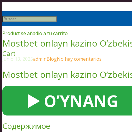
Product
se añadió a tu carrito
Mostbet onlayn kazino O‘zbekis
Cart
junio 13, 2025
admin
Blog
No hay comentarios
Mostbet onlayn kazino O‘zbekist
▶️ O’YNANG
Содержимое