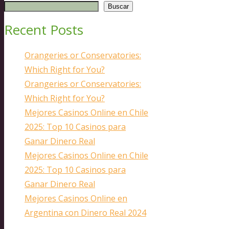
Buscar
Recent Posts
Orangeries or Conservatories:
Which Right for You?
Orangeries or Conservatories:
Which Right for You?
Mejores Casinos Online en Chile
2025: Top 10 Casinos para
Ganar Dinero Real
Mejores Casinos Online en Chile
2025: Top 10 Casinos para
Ganar Dinero Real
Mejores Casinos Online en
Argentina con Dinero Real 2024