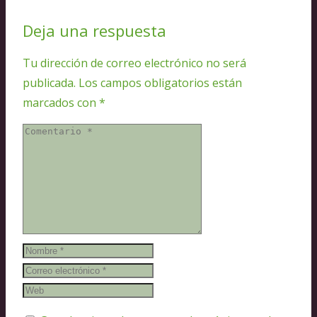
Deja una respuesta
Tu dirección de correo electrónico no será
publicada.
Los campos obligatorios están
marcados con
*