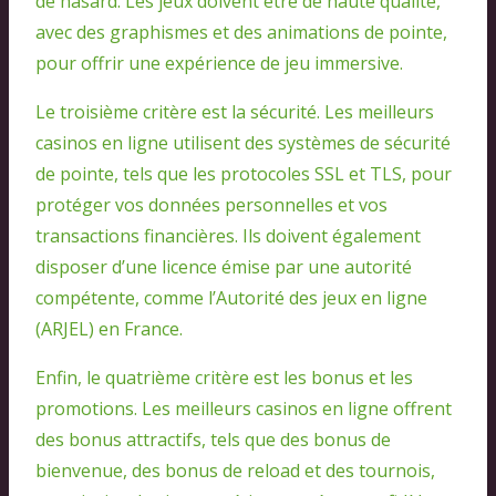
de hasard. Les jeux doivent être de haute qualité,
avec des graphismes et des animations de pointe,
pour offrir une expérience de jeu immersive.
Le troisième critère est la sécurité. Les meilleurs
casinos en ligne utilisent des systèmes de sécurité
de pointe, tels que les protocoles SSL et TLS, pour
protéger vos données personnelles et vos
transactions financières. Ils doivent également
disposer d’une licence émise par une autorité
compétente, comme l’Autorité des jeux en ligne
(ARJEL) en France.
Enfin, le quatrième critère est les bonus et les
promotions. Les meilleurs casinos en ligne offrent
des bonus attractifs, tels que des bonus de
bienvenue, des bonus de reload et des tournois,