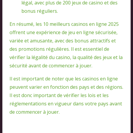
légal, avec plus de 200 jeux de casino et des
bonus réguliers.
En résumé, les 10 meilleurs casinos en ligne 2025
offrent une expérience de jeu en ligne sécurisée,
variée et amusante, avec des bonus attractifs et
des promotions régulières. Il est essentiel de
vérifier la légalité du casino, la qualité des jeux et la
sécurité avant de commencer à jouer.
Il est important de noter que les casinos en ligne
peuvent varier en fonction des pays et des régions.
Il est donc important de vérifier les lois et les
réglementations en vigueur dans votre pays avant
de commencer à jouer.