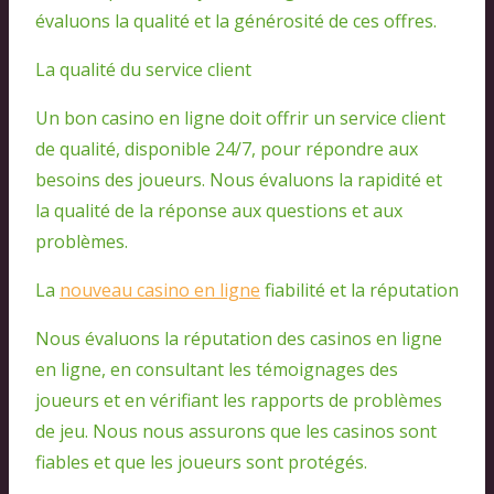
évaluons la qualité et la générosité de ces offres.
La qualité du service client
Un bon casino en ligne doit offrir un service client
de qualité, disponible 24/7, pour répondre aux
besoins des joueurs. Nous évaluons la rapidité et
la qualité de la réponse aux questions et aux
problèmes.
La
nouveau casino en ligne
fiabilité et la réputation
Nous évaluons la réputation des casinos en ligne
en ligne, en consultant les témoignages des
joueurs et en vérifiant les rapports de problèmes
de jeu. Nous nous assurons que les casinos sont
fiables et que les joueurs sont protégés.