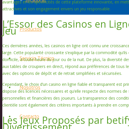
Secadoras
avantages et les spécificités de cette plateforme innovante, en mett
attractives et son engagement envers un jeu responsable.
L’Essor des Casinos en Lign
Jeu
Productos
Ces dernières années, les casinos en ligne ont connu une croissance
large. Cette popularité croissante s’explique par la commodité qu’ils
Servicio Técnico
domicile, à toute heure du jour ou de la nuit. De plus, la diversité 
aux tables de croupiers en direct, répond aux préférences de tous les
avec des options de dépôt et de retrait simplifiées et sécurisées.
Cependant, le choix d’un casino en ligne fiable et transparent est pri
Nosotros
dispose des licences nécessaires et qu’elle respecte des normes de 
personnelles et financières des joueurs. La transparence des condition
clientèle sont également des critères importants à prendre en comp
Contacto
Les Jeux Proposés par betif
Divertissement