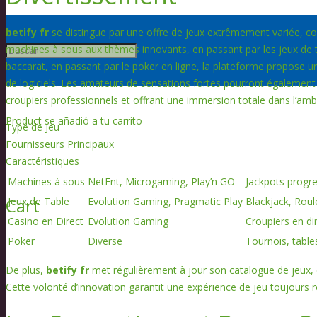
betify fr
se distingue par une offre de jeux extrêmement variée, con
machines à sous aux thèmes innovants, en passant par les jeux de ta
baccarat, en passant par le poker en ligne, la plateforme propose un
de logiciels. Les amateurs de sensations fortes pourront également 
croupiers professionnels et offrant une immersion totale dans l’ambi
Product
se añadió a tu carrito
Type de Jeu
Fournisseurs Principaux
Caractéristiques
Machines à sous
NetEnt, Microgaming, Play’n GO
Jackpots progre
Cart
Jeux de Table
Evolution Gaming, Pragmatic Play
Blackjack, Roul
Casino en Direct
Evolution Gaming
Croupiers en dir
Poker
Diverse
Tournois, tables
De plus,
betify fr
met régulièrement à jour son catalogue de jeux,
Cette volonté d’innovation garantit une expérience de jeu toujours 