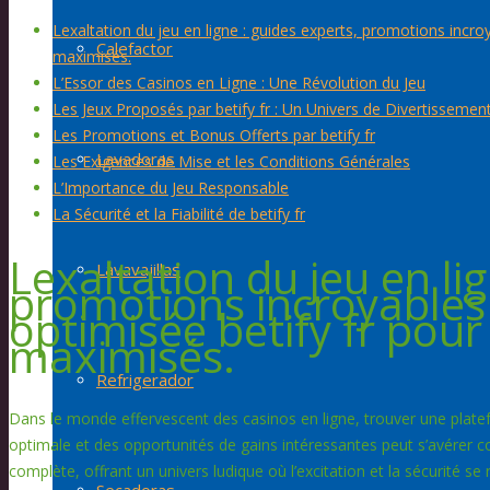
Lexaltation du jeu en ligne : guides experts, promotions incro
Calefactor
maximisés.
L’Essor des Casinos en Ligne : Une Révolution du Jeu
Les Jeux Proposés par betify fr : Un Univers de Divertissemen
Les Promotions et Bonus Offerts par betify fr
Lavadoras
Les Exigences de Mise et les Conditions Générales
L’Importance du Jeu Responsable
La Sécurité et la Fiabilité de betify fr
Lexaltation du jeu en li
Lavavajillas
promotions incroyables 
optimisée betify fr pour
maximisés.
Refrigerador
Dans le monde effervescent des casinos en ligne, trouver une platef
optimale et des opportunités de gains intéressantes peut s’avérer 
complète, offrant un univers ludique où l’excitation et la sécurité se