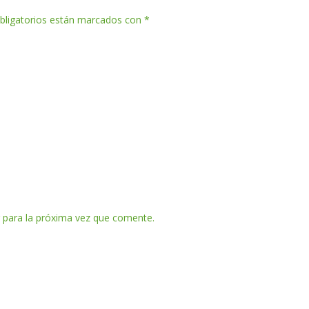
bligatorios están marcados con
*
 para la próxima vez que comente.