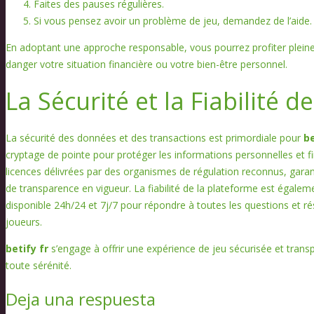
Faites des pauses régulières.
Si vous pensez avoir un problème de jeu, demandez de l’aide.
En adoptant une approche responsable, vous pourrez profiter plein
danger votre situation financière ou votre bien-être personnel.
La Sécurité et la Fiabilité de
La sécurité des données et des transactions est primordiale pour
be
cryptage de pointe pour protéger les informations personnelles et fi
licences délivrées par des organismes de régulation reconnus, garan
de transparence en vigueur. La fiabilité de la plateforme est égalem
disponible 24h/24 et 7j/7 pour répondre à toutes les questions et r
joueurs.
betify fr
s’engage à offrir une expérience de jeu sécurisée et trans
toute sérénité.
Deja una respuesta