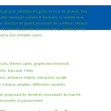
çue pour satisfaire les goûts de tous les joueurs. Des
ble classiques comme le blackjack, la roulette et le
e sélection de qualité provenant des meilleurs éditeurs
découvrir les jeux de casino en direct, animés par des
ance d’un véritable casino.
ssifs, thèmes variés, graphismes immersifs
ette, Baccarat, Poker
ect, ambiance réaliste, interaction sociale
 à enjeux variables, différentes variantes
 en proposant les dernières nouveautés du marché.
renouvelée et passionnante.