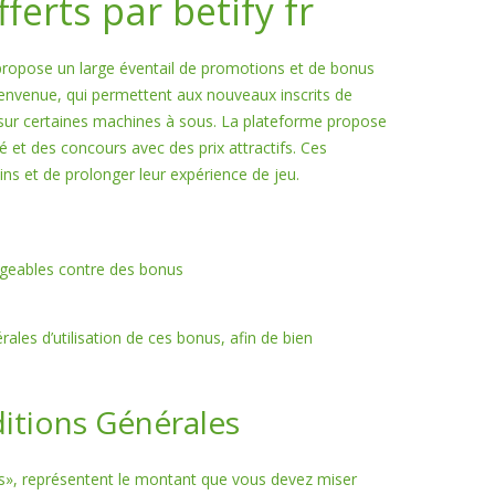
erts par betify fr
ropose un large éventail de promotions et de bonus
ienvenue, qui permettent aux nouveaux inscrits de
sur certaines machines à sous. La plateforme propose
 et des concours avec des prix attractifs. Ces
ns et de prolonger leur expérience de jeu.
ngeables contre des bonus
rales d’utilisation de ces bonus, afin de bien
ditions Générales
», représentent le montant que vous devez miser