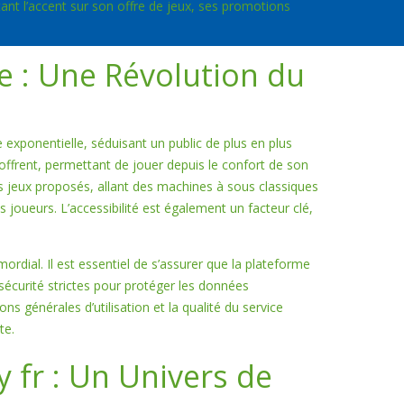
ant l’accent sur son offre de jeux, ses promotions
e : Une Révolution du
 exponentielle, séduisant un public de plus en plus
 offrent, permettant de jouer depuis le confort de son
des jeux proposés, allant des machines à sous classiques
 joueurs. L’accessibilité est également un facteur clé,
mordial. Il est essentiel de s’assurer que la plateforme
sécurité strictes pour protéger les données
s générales d’utilisation et la qualité du service
te.
y fr : Un Univers de