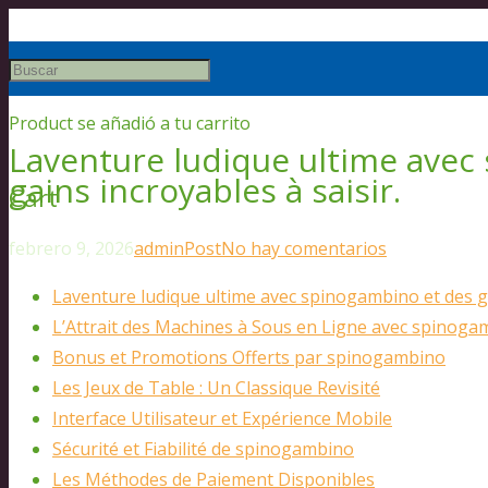
Product
se añadió a tu carrito
Laventure ludique ultime avec
gains incroyables à saisir.
Cart
febrero 9, 2026
admin
Post
No hay comentarios
Laventure ludique ultime avec spinogambino et des gai
L’Attrait des Machines à Sous en Ligne avec spinoga
Bonus et Promotions Offerts par spinogambino
Les Jeux de Table : Un Classique Revisité
Interface Utilisateur et Expérience Mobile
Sécurité et Fiabilité de spinogambino
Les Méthodes de Paiement Disponibles