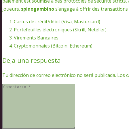
paiement est soumise à des protocoles de sécurité stricts,
joueurs.
spinogambino
s’engage à offrir des transactions 
Cartes de crédit/débit (Visa, Mastercard)
Portefeuilles électroniques (Skrill, Neteller)
Virements Bancaires
Cryptomonnaies (Bitcoin, Ethereum)
Deja una respuesta
Tu dirección de correo electrónico no será publicada.
Los c