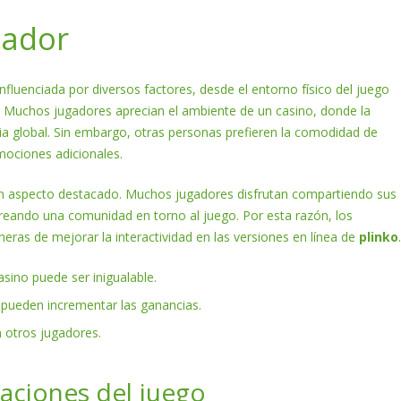
gador
fluenciada por diversos factores, desde el entorno físico del juego
ea. Muchos jugadores aprecian el ambiente de un casino, donde la
ncia global. Sin embargo, otras personas prefieren la comodidad de
ociones adicionales.
 un aspecto destacado. Muchos jugadores disfrutan compartiendo sus
creando una comunidad en torno al juego. Por esta razón, los
as de mejorar la interactividad en las versiones en línea de
plinko
.
sino puede ser inigualable.
ueden incrementar las ganancias.
 otros jugadores.
iaciones del juego