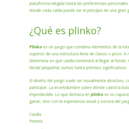
plataforma elegida hasta las preferencias personale
donde cada caída puede ser el principio de una gran 
¿Qué es plinko?
Plinko
es un juego que combina elementos de la loter
superior de una estructura llena de clavos o picos. A
determina en qué casilla terminará al llegar al fondo
desde pequeñas sumas hasta premios significativos.
El diseño del juego suele ser visualmente atractivo, c
participar. La incertidumbre sobre dónde caerá la bo
impredecible. Lo que destaca en
plinko
es su capacid
ganar, sino con la experiencia visual y sonora del jue
Casilla
Premio