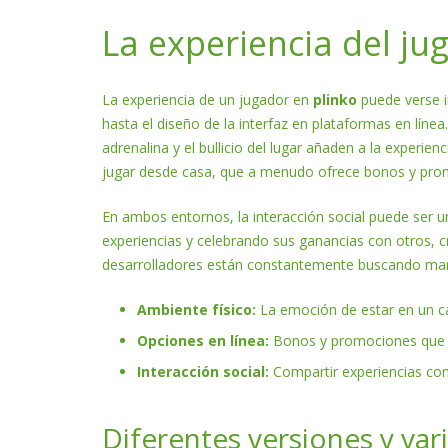
La experiencia del ju
La experiencia de un jugador en
plinko
puede verse in
hasta el diseño de la interfaz en plataformas en lín
adrenalina y el bullicio del lugar añaden a la experie
jugar desde casa, que a menudo ofrece bonos y prom
En ambos entornos, la interacción social puede ser
experiencias y celebrando sus ganancias con otros, 
desarrolladores están constantemente buscando maner
Ambiente físico:
La emoción de estar en un ca
Opciones en línea:
Bonos y promociones que p
Interacción social:
Compartir experiencias con
Diferentes versiones y var