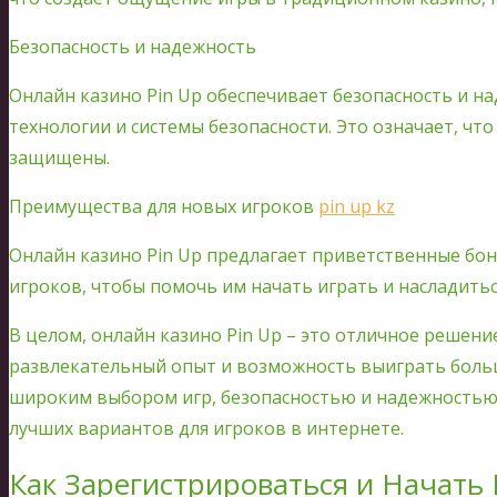
Безопасность и надежность
Онлайн казино Pin Up обеспечивает безопасность и н
технологии и системы безопасности. Это означает, чт
защищены.
Преимущества для новых игроков
pin up kz
Онлайн казино Pin Up предлагает приветственные бон
игроков, чтобы помочь им начать играть и насладитьс
В целом, онлайн казино Pin Up – это отличное решени
развлекательный опыт и возможность выиграть больш
широким выбором игр, безопасностью и надежностью, 
лучших вариантов для игроков в интернете.
Как Зарегистрироваться и Начать 