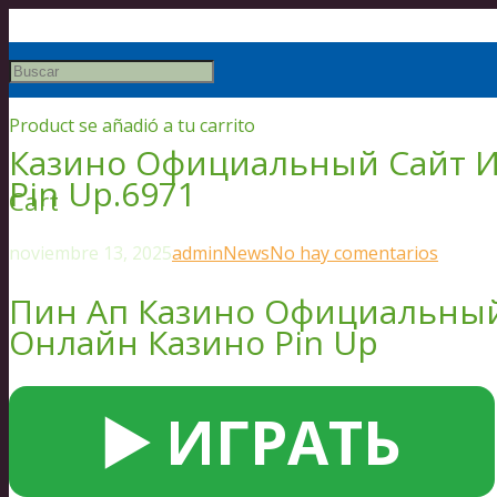
Product
se añadió a tu carrito
Казино Официальный Сайт И
Pin Up.6971
Cart
noviembre 13, 2025
admin
News
No hay comentarios
Пин Ап Казино Официальный 
Онлайн Казино Pin Up
▶️ ИГРАТЬ