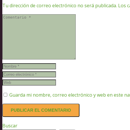
Tu dirección de correo electrónico no será publicada.
Los c
Guarda mi nombre, correo electrónico y web en este n
Buscar