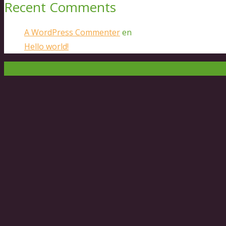
Recent Comments
A WordPress Commenter
en
Hello world!