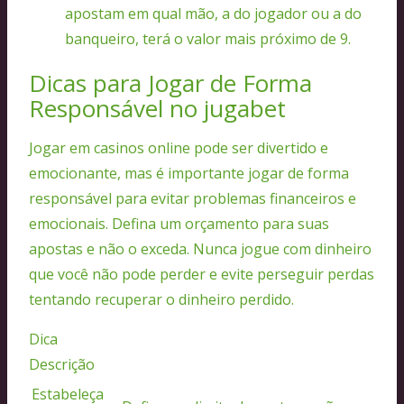
apostam em qual mão, a do jogador ou a do
banqueiro, terá o valor mais próximo de 9.
Dicas para Jogar de Forma
Responsável no jugabet
Jogar em casinos online pode ser divertido e
emocionante, mas é importante jogar de forma
responsável para evitar problemas financeiros e
emocionais. Defina um orçamento para suas
apostas e não o exceda. Nunca jogue com dinheiro
que você não pode perder e evite perseguir perdas
tentando recuperar o dinheiro perdido.
Dica
Descrição
Estabeleça