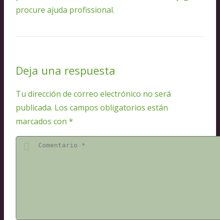
procure ajuda profissional.
Deja una respuesta
Tu dirección de correo electrónico no será
publicada.
Los campos obligatorios están
marcados con
*