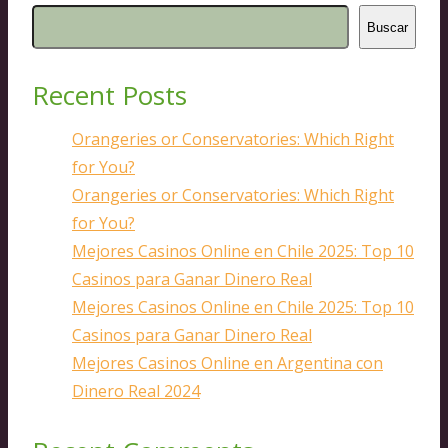
Buscar
Recent Posts
Orangeries or Conservatories: Which Right
for You?
Orangeries or Conservatories: Which Right
for You?
Mejores Casinos Online en Chile 2025: Top 10
Casinos para Ganar Dinero Real
Mejores Casinos Online en Chile 2025: Top 10
Casinos para Ganar Dinero Real
Mejores Casinos Online en Argentina con
Dinero Real 2024