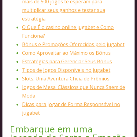
mais de 500 jogos te esperam para
multiplicar seus ganhos e testar sua
estratégia.
O Que É o casino online jugabet e Como
Funciona?
Bônus e Promoções Oferecidos pelo jugabet
Como Aproveitar ao Máximo os Bônus
Estratégias para Gerenciar Seus Bônus
Tipos de Jogos Disponíveis no jugabet
Slots: Uma Aventura Cheia de Prêmios
Jogos de Mesa: Clássicos que Nunca Saem de
Moda
Dicas para Jogar de Forma Responsável no
jugabet
Embarque em uma