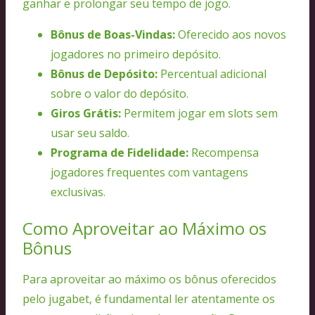
ganhar e prolongar seu tempo de jogo.
Bônus de Boas-Vindas:
Oferecido aos novos
jogadores no primeiro depósito.
Bônus de Depósito:
Percentual adicional
sobre o valor do depósito.
Giros Grátis:
Permitem jogar em slots sem
usar seu saldo.
Programa de Fidelidade:
Recompensa
jogadores frequentes com vantagens
exclusivas.
Como Aproveitar ao Máximo os
Bônus
Para aproveitar ao máximo os bônus oferecidos
pelo jugabet, é fundamental ler atentamente os