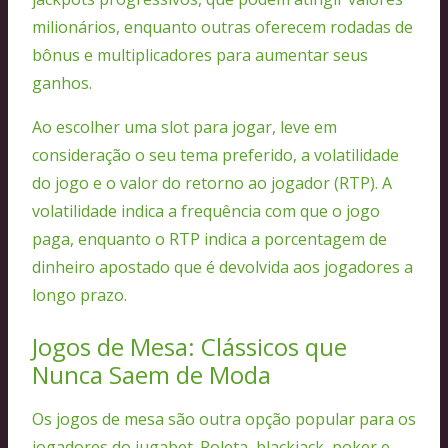
milionários, enquanto outras oferecem rodadas de
bônus e multiplicadores para aumentar seus
ganhos.
Ao escolher uma slot para jogar, leve em
consideração o seu tema preferido, a volatilidade
do jogo e o valor do retorno ao jogador (RTP). A
volatilidade indica a frequência com que o jogo
paga, enquanto o RTP indica a porcentagem de
dinheiro apostado que é devolvida aos jogadores a
longo prazo.
Jogos de Mesa: Clássicos que
Nunca Saem de Moda
Os jogos de mesa são outra opção popular para os
jogadores do jugabet. Roleta, blackjack, poker e