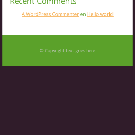
Recent Comments
A WordPress Commenter
en
Hello world!
© Copyright text goes here