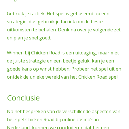
Gebruik je tactiek: Het spel is gebaseerd op een
strategie, dus gebruik je tactiek om de beste
uitkomsten te behalen. Denk na over je volgende zet
en plan je spel goed.
Winnen bij Chicken Road is een uitdaging, maar met
de juiste strategie en een beetje geluk, kan je een
goede kans op winst hebben. Probeer het spel uit en
ontdek de unieke wereld van het Chicken Road spel!
Conclusie
Na het bespreken van de verschillende aspecten van
het spel Chicken Road bij online casino’s in
Nederland, kunnen we concluderen dat het een