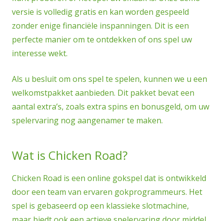
versie is volledig gratis en kan worden gespeeld
zonder enige financiële inspanningen. Dit is een
perfecte manier om te ontdekken of ons spel uw
interesse wekt.
Als u besluit om ons spel te spelen, kunnen we u een
welkomstpakket aanbieden. Dit pakket bevat een
aantal extra’s, zoals extra spins en bonusgeld, om uw
spelervaring nog aangenamer te maken.
Wat is Chicken Road?
Chicken Road is een online gokspel dat is ontwikkeld
door een team van ervaren gokprogrammeurs. Het
spel is gebaseerd op een klassieke slotmachine,
maar biedt ook een actieve spelervaring door middel