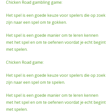
Chicken Road gambling game:
Het spel is een goede keuze voor spelers die op zoek
zijn naar een spel om te gokken.
Het spel is een goede manier om te leren kennen
met het spel en om te oefenen voordat je echt begint
met spelen.
Chicken Road game:
Het spel is een goede keuze voor spelers die op zoek
zijn naar een spel om te spelen.
Het spel is een goede manier om te leren kennen
met het spel en om te oefenen voordat je echt begint
met spelen.