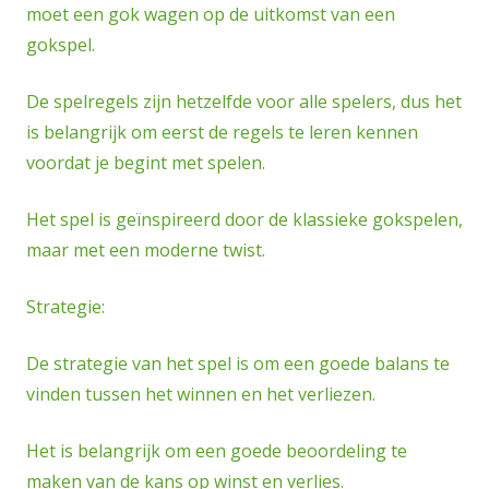
moet een gok wagen op de uitkomst van een
gokspel.
De spelregels zijn hetzelfde voor alle spelers, dus het
is belangrijk om eerst de regels te leren kennen
voordat je begint met spelen.
Het spel is geïnspireerd door de klassieke gokspelen,
maar met een moderne twist.
Strategie:
De strategie van het spel is om een goede balans te
vinden tussen het winnen en het verliezen.
Het is belangrijk om een goede beoordeling te
maken van de kans op winst en verlies.