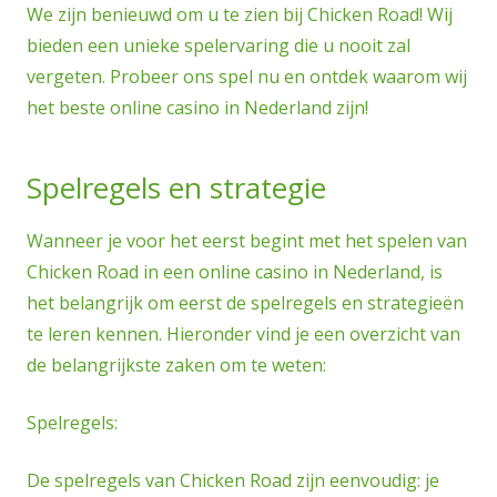
We zijn benieuwd om u te zien bij Chicken Road! Wij
bieden een unieke spelervaring die u nooit zal
vergeten. Probeer ons spel nu en ontdek waarom wij
het beste online casino in Nederland zijn!
Spelregels en strategie
Wanneer je voor het eerst begint met het spelen van
Chicken Road in een online casino in Nederland, is
het belangrijk om eerst de spelregels en strategieën
te leren kennen. Hieronder vind je een overzicht van
de belangrijkste zaken om te weten:
Spelregels:
De spelregels van Chicken Road zijn eenvoudig: je