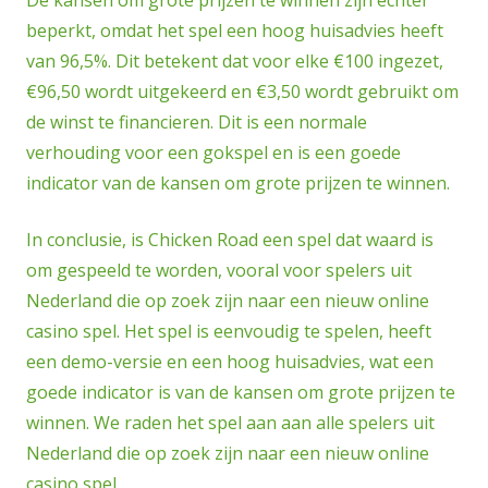
beperkt, omdat het spel een hoog huisadvies heeft
van 96,5%. Dit betekent dat voor elke €100 ingezet,
€96,50 wordt uitgekeerd en €3,50 wordt gebruikt om
de winst te financieren. Dit is een normale
verhouding voor een gokspel en is een goede
indicator van de kansen om grote prijzen te winnen.
In conclusie, is Chicken Road een spel dat waard is
om gespeeld te worden, vooral voor spelers uit
Nederland die op zoek zijn naar een nieuw online
casino spel. Het spel is eenvoudig te spelen, heeft
een demo-versie en een hoog huisadvies, wat een
goede indicator is van de kansen om grote prijzen te
winnen. We raden het spel aan aan alle spelers uit
Nederland die op zoek zijn naar een nieuw online
casino spel.