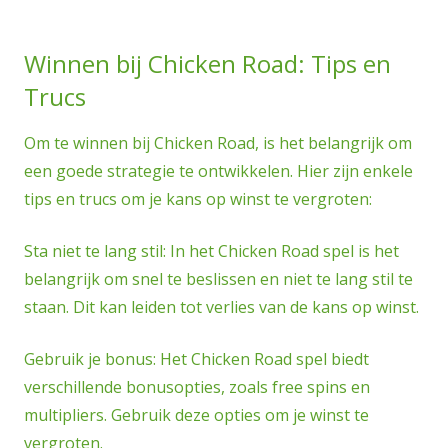
Winnen bij Chicken Road: Tips en
Trucs
Om te winnen bij Chicken Road, is het belangrijk om
een goede strategie te ontwikkelen. Hier zijn enkele
tips en trucs om je kans op winst te vergroten:
Sta niet te lang stil: In het Chicken Road spel is het
belangrijk om snel te beslissen en niet te lang stil te
staan. Dit kan leiden tot verlies van de kans op winst.
Gebruik je bonus: Het Chicken Road spel biedt
verschillende bonusopties, zoals free spins en
multipliers. Gebruik deze opties om je winst te
vergroten.