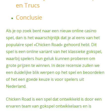
en Trucs
Conclusie
Als je op zoek bent naar een nieuw online casino
spel, dan is het waarschijnlijk dat je al eens van het
populaire spel «Chicken Road» gehoord hebt. Dit
spel is een online variant van het klassieke gokspel,
waarbij spelers hun geluk kunnen proberen om
grote prijzen te winnen. In deze recensie zullen we
een duidelijke blik werpen op het spel en beoordelen
of het een goede keuze is voor spelers uit
Nederland.
Chicken Road is een spel dat ontwikkeld is door een
ervaren team van gokspel ontwikkelaars en is