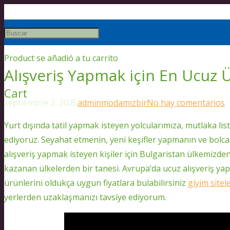
Product
se añadió a tu carrito
Alışveriş Yapmak için En Ucuz Ü
Cart
septiembre 2, 2025
admin
modamızbir
No hay comentarios
Yurt dışında tatil yapmak isteyen yolcularımıza, mutlaka lis
ediyoruz. Seyahat etmenin, yeni keşifler yapmanın ve bolca
alışveriş yapmak isteyen kişiler için Bulgaristan ülkemizde
kazanan ülkelerden bir tanesi. Avrupa’da ucuz alışveriş yapa
ürünlerini oldukça uygun fiyatlara bulabilirsiniz
giyim sitele
yerlerden uzaklaşmanızı tavsiye ediyorum.