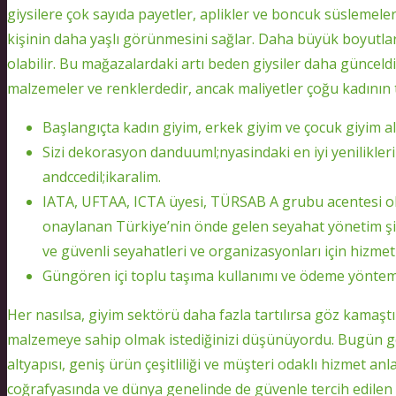
giysilere çok sayıda payetler, aplikler ve boncuk süslemeler
kişinin daha yaşlı görünmesini sağlar. Daha büyük boyutl
olabilir. Bu mağazalardaki artı beden giysiler daha günce
malzemeler ve renklerdedir, ancak maliyetler çoğu kadının
Başlangıçta kadın giyim, erkek giyim ve çocuk giyim a
Sizi dekorasyon danduuml;nyasindaki en iyi yenilikleri
andccedil;ikaralim.
IATA, UFTAA, ICTA üyesi, TÜRSAB A grubu acentesi ol
onaylanan Türkiye’nin önde gelen seyahat yönetim şi
ve güvenli seyahatleri ve organizasyonları için hizm
Güngören içi toplu taşıma kullanımı ve ödeme yönteml
Her nasılsa, giyim sektörü daha fazla tartılırsa göz kamaştı
malzemeye sahip olmak istediğinizi düşünüyordu. Bugün g
altyapısı, geniş ürün çeşitliliği ve müşteri odaklı hizmet anl
coğrafyasında ve dünya genelinde de güvenle tercih edilen