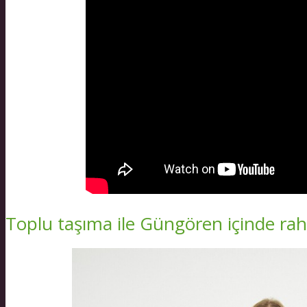
Toplu taşıma ile Güngören içinde raha