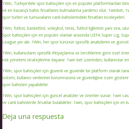
1Win, Türkiye’deki spor bahisçileri için en popüler platformlardan birid
ve en kazançlı bahis fırsatlarını bulmalarına yardımcı olur. 1winbet, 1w
spor türleri ve turnuvaların canlı bahislerindeki fırsatları inceleyelim.
1Win, futbol, basketbol, voleybol, tenis, futbol liglerinin yanı sıra, ulu
Spor bahisçileri için en popüler olanlar arasında UEFA Super Lig, 
League yer alır. 1Win, her spor türünün spesifik analizlerini ve güncel 
1Win, kullanıcıların spesifik ihtiyaçlarına ve tercihlerine göre özel öne
risk yönetimi stratejilerine dayanır. 1win bet üzerinden, kullanıcılar e
1Win, spor bahisçileri için güvenli ve güvenilir bir platform olarak tan
sistem, kullanıcı verilerinin korunmasına ve güvenliğine özen gösterir.
spor bahisleri yapabilirler.
1Win, spor bahisçileri için güncel analizler ve öneriler sunar. 1win cas
ve canlı bahislerde fırsatlar bulabilirler. 1win, spor bahisçileri için en
Deja una respuesta