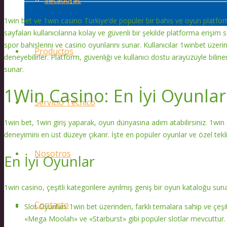
Secadoras
1win bet ve 1win casino Türkiye’de popüler bir bahis ve oyun platfo
sayfaları kullanıcılarına kolay ve güvenli bir şekilde platforma erişim s
spor bahislerini ve casino oyunlarını sunar. Kullanıcılar 1winbet üze
Productos
deneyebilirler. Platform, güvenliği ve kullanıcı dostu arayüzüyle biline
sunar.
1Win Casino: En İyi Oyunla
Servicio Técnico
1win bet, 1win giriş yaparak, oyun dünyasına adım atabilirsiniz. 1win c
deneyimini en üst düzeye çıkarır. İşte en popüler oyunlar ve özel teklif
Nosotros
En İyi Oyunlar
1win casino, çeşitli kategorilere ayrılmış geniş bir oyun kataloğu suna
Contacto
Slot Oyunları: 1win bet üzerinden, farklı temalara sahip ve çeşit
«Mega Moolah» ve «Starburst» gibi popüler slotlar mevcuttur.