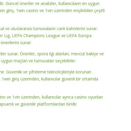
ir. Güncel öneriler ve analizler, kullanıcıların en uygun
in giriş, 1win casino ve 1vin üzerinden erişilebilen çeşitli
sal ve uluslararası turnuvaların canlı bahislerini sunar.
Süper Lig, UEFA Champions League ve UEFA Europa
önerilerini sunar.
riler sunar. Öneriler, spora ilgi alanları, mevcut bakiye ve
n uygun maçları ve turnuvaları seçebilirler.
ınır. Güvenlik ve şifreleme teknolojileriyle korunan
 1win giriş üzerinden, kullanıcılar güvenli bir ortamda
ino ve 1vin üzerinden, kullanıcılar ayrıca casino oyunları
 kapsamlı ve güvenilir platformlardan biridir.