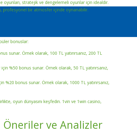
 oyunları, stratejik ve dengelemeli oyunlar için idealdir.
, profesyonel bir atmosfer içinde oynanabilir.
opüler bonuslar:
nus sunar. Örnek olarak, 100 TL yatırırsanız, 200 TL
r için %50 bonus sunar. Örnek olarak, 50 TL yatırırsanız,
r için %20 bonus sunar. Örnek olarak, 1000 TL yatırırsanız,
irlikte, oyun dünyasını keşfedin. 1vin ve 1win casino,
 Öneriler ve Analizler