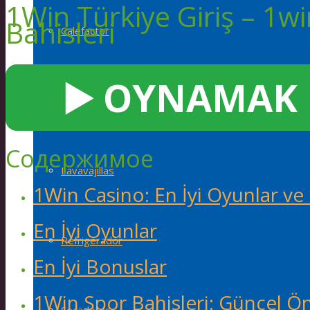
1Win Türkiye Giriş – 1w
Bahisleri
Calefactor
▶️ OYNAMAK
Lavadoras
Содержимое
Lavavajillas
1Win Casino: En İyi Oyunlar ve
En İyi Oyunlar
Refrigerador
En İyi Bonuslar
1Win Spor Bahisleri: Güncel Öne