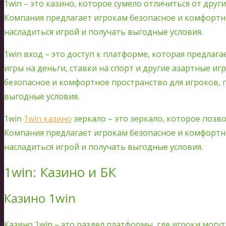
1win – это казино, которое сумело отличиться от друг
Компания предлагает игрокам безопасное и комфортно
насладиться игрой и получать выгодные условия.
1win вход – это доступ к платформе, которая предлага
игры на деньги, ставки на спорт и другие азартные иг
безопасное и комфортное пространство для игроков, г
выгодные условия.
1win
1win казино
зеркало – это зеркало, которое позво
Компания предлагает игрокам безопасное и комфортно
насладиться игрой и получать выгодные условия.
1win: Казино и БК
Казино 1win
Казино 1win – это раздел платформы, где игроки могут