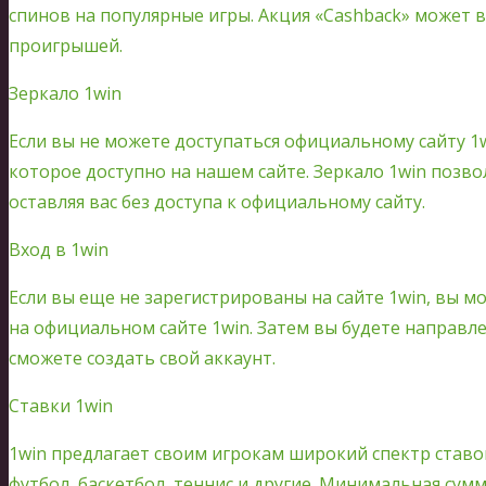
спинов на популярные игры. Акция «Cashback» может 
проигрышей.
Зеркало 1win
Если вы не можете доступаться официальному сайту 1w
которое доступно на нашем сайте. Зеркало 1win позвол
оставляя вас без доступа к официальному сайту.
Вход в 1win
Если вы еще не зарегистрированы на сайте 1win, вы мо
на официальном сайте 1win. Затем вы будете направле
сможете создать свой аккаунт.
Ставки 1win
1win предлагает своим игрокам широкий спектр ставо
футбол, баскетбол, теннис и другие. Минимальная сумма