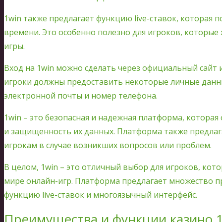
1win также предлагает функцию live-ставок, которая 
времени. Это особенно полезно для игроков, которые
игры.
Вход на 1win можно сделать через официальный сайт и
игроки должны предоставить некоторые личные данны
электронной почты и номер телефона.
1win – это безопасная и надежная платформа, котора
и защищенность их данных. Платформа также предла
игрокам в случае возникших вопросов или проблем.
В целом, 1win – это отличный выбор для игроков, кот
мире онлайн-игр. Платформа предлагает множество п
функцию live-ставок и многоязычный интерфейс.
Преимущества и функции казино 