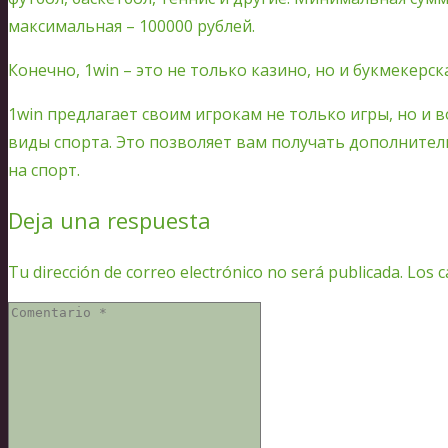
максимальная – 100000 рублей.
Конечно, 1win – это не только казино, но и букмекерс
1win предлагает своим игрокам не только игры, но и 
виды спорта. Это позволяет вам получать дополнител
на спорт.
Deja una respuesta
Tu dirección de correo electrónico no será publicada.
Los c