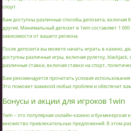
спорт.
Вам доступны различные способы депозита, включая 
другие. Минимальный депозит в 1win составляет 1 000
зависимости от вашего региона.
После депозита вы можете начать играть в казино, де
доступны различные игры, включая рулетку, blackjack,
различные ставки, включая ставки на спорт, политичес
Вам рекомендуется прочитать условия использования 
Это поможет вамavoid любых проблем и обеспечит вам
Бонусы и акции для игроков 1win
1win – это популярная онлайн-казино и букмекерская 
множество привлекательных предложений. В этом раз