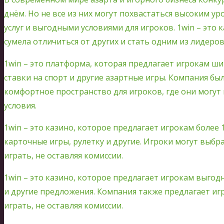
днём. Но не все из них могут похвастаться высоким у
услуг и выгодными условиями для игроков. 1win – это 
сумела отличиться от других и стать одним из лидеров
1win – это платформа, которая предлагает игрокам шир
ставки на спорт и другие азартные игры. Компания бы
комфортное пространство для игроков, где они могут
условия.
1win – это казино, которое предлагает игрокам более 1
карточные игры, рулетку и другие. Игроки могут выбра
играть, не оставляя комиссии.
1win – это казино, которое предлагает игрокам выгод
и другие предложения. Компания также предлагает иг
играть, не оставляя комиссии.