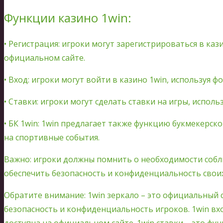
Функции казино 1win:
• Регистрация: игроки могут зарегистрироваться в каз
официальном сайте.
• Вход: игроки могут войти в казино 1win, используя 
• Ставки: игроки могут сделать ставки на игры, испол
• БК 1win: 1win предлагает также функцию букмекерско
на спортивные события.
Важно: игроки должны помнить о необходимости соблю
обеспечить безопасность и конфиденциальность свои
Обратите внимание: 1win зеркало – это официальный 
безопасность и конфиденциальность игроков. 1win вхо
доступна на официальном сайте. 1win ставки – это фун