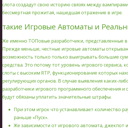
слота создадут свою историю связях между вампирами
бессмертная прожитая, нашедшая отражение в игре.
такие Игровые Автоматы и Реаль
Же именно ТОПовые разработчики, представленные в с
Прежде меньше, честные игровые автоматы открыва
возможность только только выигрывать большие сум
средства. Это потому тот уровень игрового сервиса,
слоты с высоким RTP, функционирование которых нах
регулирующих органов. В случае выявления каких-либ
разработчики игрового программного обеспечения и 
будут обязаны уплатить значительные штрафы.
При этом игрок что устанавливает количество ра
раньше «Пуск».
Же зависимости от игрового автомата, джекпот 