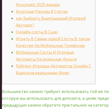
Novomatic 2025 январе
Бонусные Раунды В Слотах
как Выбрать Выигрышный Игровой
Автомат?
Онлайн-слоты В Сша»
Играть В Самые новой Слоты В таком
Качестве На Мобильных Телефонах
Мобильные Слоты И Игровые
Автоматы На реальные Деньги
Рейтинг Игровых Автоматов Онлайн С
Выводом реальными Денег
Большинство казино требуют использовать той же пл
которую вы использовать для депозита, а целях пре
предыдущих казино обратите пристальное на катего