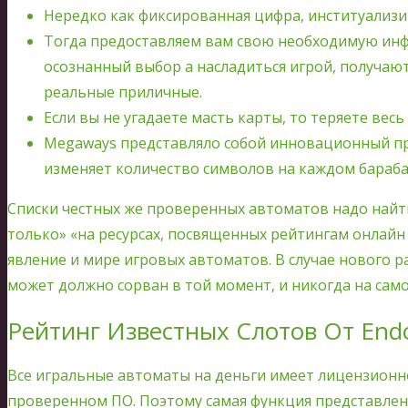
Нередко как фиксированная цифра, институализир
Тогда предоставляем вам свою необходимую инф
осознанный выбор а насладиться игрой, получа
реальные приличные.
Если вы не угадаете масть карты, то теряете вес
Megaways представляло собой инновационный п
изменяет количество символов на каждом бараба
Списки честных же проверенных автоматов надо найти
только» «на ресурсах, посвященных рейтингам онлайн 
явление и мире игровых автоматов. В случае нового р
может должно сорван в той момент, и никогда на само
Рейтинг Известных Слотов От End
Все игральные автоматы на деньги имеет лицензионн
проверенном ПО. Поэтому самая функция представленн