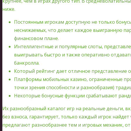
крупнее, чем в играх другого тип. В средневолатильн
ниже.
Постоянным игрокам доступную не только бонус
неснижаемых, что делает каждое выигранную пар
финансовом плане.
Интеллигентные и популярные слоты, представле
выигрывать быстро и также оперативно отдавать
банкролла.
Который рейтинг дает отличное представление о
Платформы мобильных казино, ограниченные проп
точки зрения способности и разнообразия) трад
Некоторые бонусные функции срабатывают рандо
Их разнообразный каталог игр на реальные деньги, 
без взноса, гарантирует, только каждый игрок найдет
предлагают разнообразнее тем и игровых механик, о