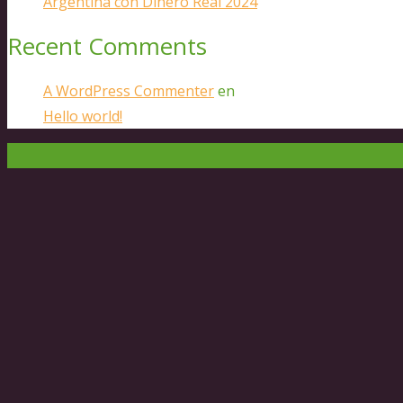
Argentina con Dinero Real 2024
Recent Comments
A WordPress Commenter
en
Hello world!