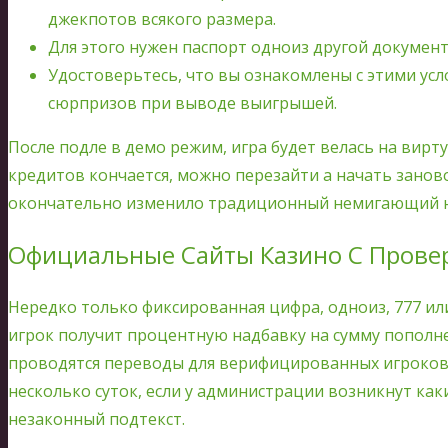
джекпотов всякого размера.
Для этого нужен паспорт одноиз другой докумен
Удостоверьтесь, что вы ознакомлены с этими ус
сюрпризов при выводе выигрышей.
После подле в демо режим, игра будет велась на вирт
кредитов кончается, можно перезайти а начать зано
окончательно изменило традиционный немигающий 
Официальные Сайты Казино С Прове
Нередко только фиксированная цифра, одноиз, 777 или
игрок получит процентную надбавку на сумму пополнен
проводятся переводы для верифицированных игроков
несколько суток, если у администрации возникнут ка
незаконный подтекст.