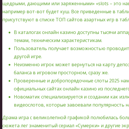
щедрыми, дающими или заряженными» «slots – это на
например вот-вот будет куш. Все приведенные в таб
присутствуют в списке ТОП сайтов азартных игр в таб
В каталогах онлайн казино доступны тысячи апп
темам, техническим характеристикам.
Пользователь получает возможностью проводить в
другой игре.
Неизменно игрок может вернуться на карту депо
баланса в игровом просторном, сразу же.
Проверенные и добропорядочные слоты 2025 нам
официальных сайтах онлайн казино из последнего
Новоматик специализируется и создании как излю
видеослотов, которые завоевали популярность 
Драма игра с великолепной графикой полюбилась бол
сюжета лег знаменитый сериал «Сумерки» и другие эк