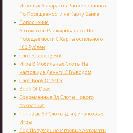
Игровых Аппаратов Ранжированных
По Посещаемости на Карту Банка
Пополнение
Автоматов Ранжированных По
Посещаемости С Карты остального
100 Рублей
Слот Stunning Hot
Игра В Мобильные Слоты На
настоящие Деньги С Выводом
Слот Book Of Aztec
Book Of Dead
Современные 3д Слоты Нового
поколения
Топовые 3d Слоты Для финансовые
Игры
Top Популярные Игровые Автоматы