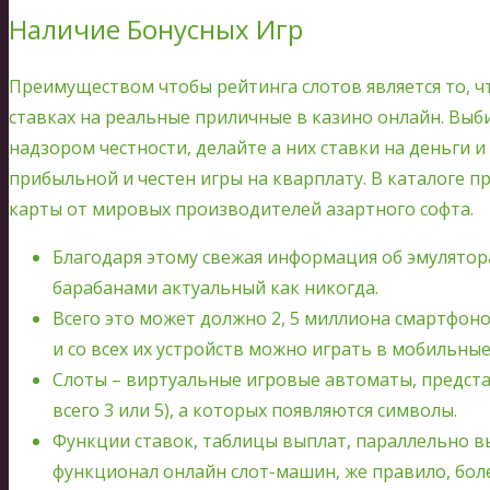
Наличие Бонусных Игр
Преимуществом чтобы рейтинга слотов является то, ч
ставках на реальные приличные в казино онлайн. Выб
надзором честности, делайте а них ставки на деньги 
прибыльной и честен игры на кварплату. В каталоге 
карты от мировых производителей азартного софта.
Благодаря этому свежая информация об эмулят
барабанами актуальный как никогда.
Всего это может должно 2, 5 миллиона смартфоно
и со всех их устройств можно играть в мобильны
Слоты – виртуальные игровые автоматы, предст
всего 3 или 5), а которых появляются символы.
Функции ставок, таблицы выплат, параллельно 
функционал онлайн слот-машин, же правило, бол