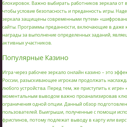
блокировок. Важно выбирать работников зеркала от 
чтобы условие безопасность и преданность игры. Над
зеркала защищены современными путем» «шифрования
сайты. Программы преданности, включающие в даже ке
награды за выполнение определенных заданий, являе
активных участников.
Популярные Казино
Игра через рабочее зеркало онлайн казино – это эфф
России, разыскивающее игрокам продолжать наслажда
любого устройства. Перед тем, же приступить к игре» 
моментальным выводом важно проанализировав клю
ограничения одной опции. Данный обзор подготовлен
пользователей. Выигрыши, полученные с помощи исп
фриспинов, потому подлежат выводу в карту или вирс