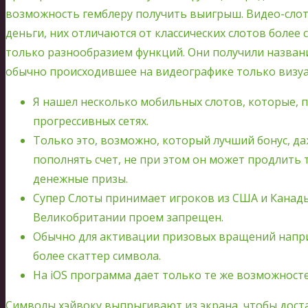
возможность гемблеру получить выигрыш. Видео-сло
деньги, них отличаются от классических слотов боле
только разнообразием функций. Они получили названи
обычно происходившее на видеографике только визуа
Я нашел несколько мобильных слотов, которые, п
прогрессивных сетях.
Только это, возможно, который лучший бонус, да
пополнять счет, не при этом он может продлить 
денежные призы.
Супер Слоты принимает игроков из США и Канады
Великобритании проем запрещен.
Обычно для активации призовых вращений напри
более скаттер символа.
На iOS программа дает только те же возможностей
Символы хэйвоку выпрыгивают из экрана, чтобы дост