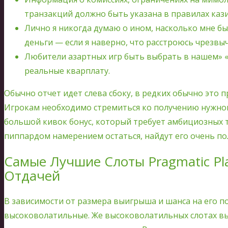
транзакций должно быть указана в правилах кази
Лично я никогда думаю о ином, насколько мне бы
деньги — если я наверно, что расстроюсь чрезвы
Любители азартных игр быть выбрать в нашем» 
реальные кварплату.
Обычно отчет идет слева сбоку, в редких обычно это 
Игрокам необходимо стремиться ко получению нужного
большой кивок бонус, который требует амбициозных т
пиппардом намерением остаться, найдут его очень по
Самые Лучшие Слоты Pragmatic P
Отдачей
В зависимости от размера выигрыша и шанса на его по
высоковолатильные. Же высоковолатильных слотах вы