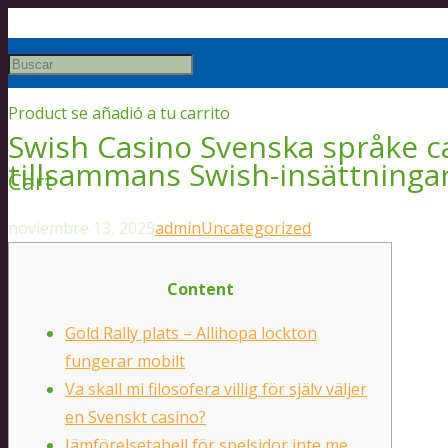
Product
se añadió a tu carrito
Swish Casino Svenska språke ca
tillsammans Swish-insättningar
Cart
noviembre 13, 2025
admin
Uncategorized
Content
Gold Rally plats – Allihopa lockton
fungerar mobilt
Va skall mi filosofera villig för själv väljer
en Svenskt casino?
Jämförelsetabell för spelsidor inte me