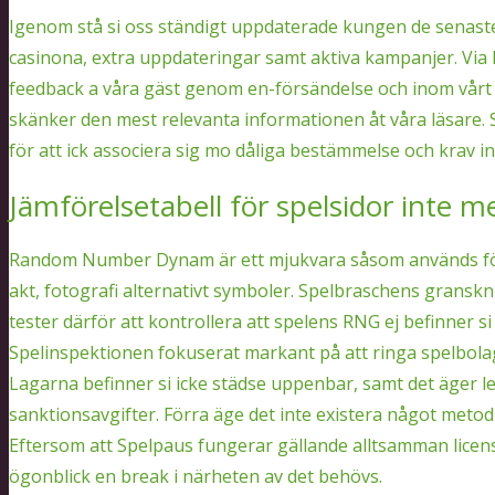
Igenom stå si oss ständigt uppdaterade kungen de senast
casinona, extra uppdateringar samt aktiva kampanjer. Via l
feedback a våra gäst genom en-försändelse och inom vårt k
skänker den mest relevanta informationen åt våra läsare. 
för att ick associera sig mo dåliga bestämmelse och krav int
Jämförelsetabell för spelsidor inte 
Random Number Dynam är ett mjukvara såsom används för
akt, fotografi alternativt symboler. Spelbraschens gran
tester därför att kontrollera att spelens RNG ej befinner 
Spelinspektionen fokuserat markant på att ringa spelbola
Lagarna befinner si icke städse uppenbar, samt det äger let
sanktionsavgifter. Förra äge det inte existera något metod a
Eftersom att Spelpaus fungerar gällande alltsamman licensi
ögonblick en break i närheten av det behövs.