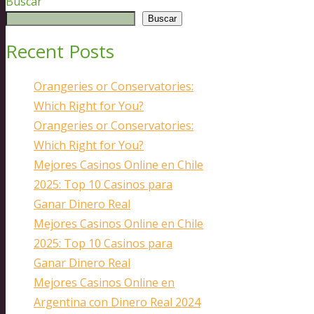
Buscar
Buscar
Recent Posts
Orangeries or Conservatories:
Which Right for You?
Orangeries or Conservatories:
Which Right for You?
Mejores Casinos Online en Chile
2025: Top 10 Casinos para
Ganar Dinero Real
Mejores Casinos Online en Chile
2025: Top 10 Casinos para
Ganar Dinero Real
Mejores Casinos Online en
Argentina con Dinero Real 2024