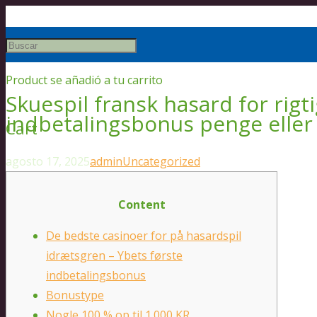
Product
se añadió a tu carrito
Skuespil fransk hasard for rigt
indbetalingsbonus penge elle
Cart
agosto 17, 2025
admin
Uncategorized
Content
De bedste casinoer for på hasardspil
idrætsgren – Ybets første
indbetalingsbonus
Bonustype
Nogle 100 % op til 1.000 KR