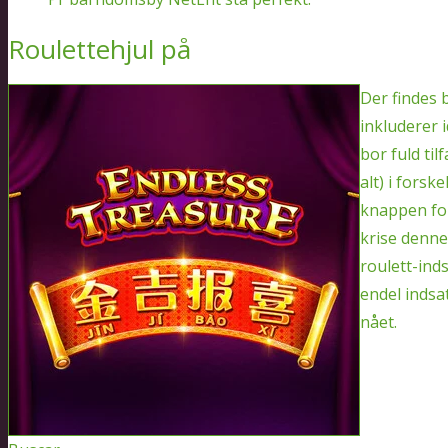
Roulettehjul på
Der findes b
inkluderer 
bor fuld til
alt) i forsk
knappen for
krise denne
roulett-ind
endel indsa
nået.