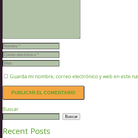
Guarda mi nombre, correo electrónico y web en este n
Buscar
Buscar
Recent Posts