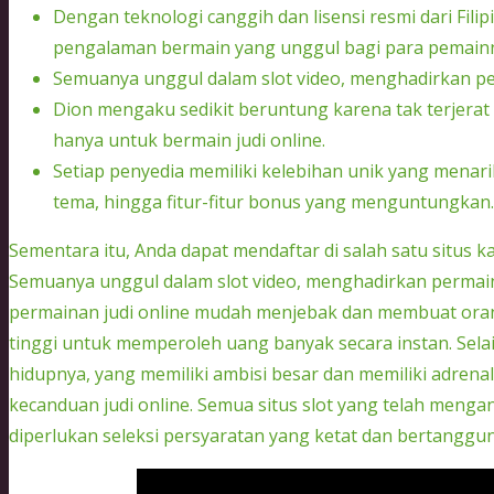
Dengan teknologi canggih dan lisensi resmi dari Fil
pengalaman bermain yang unggul bagi para pemain
Semuanya unggul dalam slot video, menghadirkan per
Dion mengaku sedikit beruntung karena tak terjerat 
hanya untuk bermain judi online.
Setiap penyedia memiliki kelebihan unik yang menarik 
tema, hingga fitur-fitur bonus yang menguntungkan.
Sementara itu, Anda dapat mendaftar di salah satu situs kas
Semuanya unggul dalam slot video, menghadirkan permaina
permainan judi online mudah menjebak dan membuat ora
tinggi untuk memperoleh uang banyak secara instan. Sela
hidupnya, yang memiliki ambisi besar dan memiliki adrenal
kecanduan judi online. Semua situs slot yang telah mengan
diperlukan seleksi persyaratan yang ketat dan bertanggu