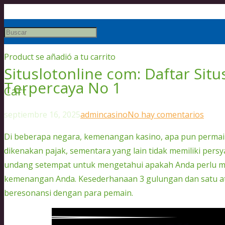
Product
se añadió a tu carrito
Situslotonline com: Daftar Situs
Terpercaya No 1
Cart
septiembre 16, 2025
admin
casino
No hay comentarios
Di beberapa negara, kemenangan kasino, apa pun perma
dikenakan pajak, sementara yang lain tidak memiliki persy
undang setempat untuk mengetahui apakah Anda perlu m
kemenangan Anda. Kesederhanaan 3 gulungan dan satu a
beresonansi dengan para pemain.