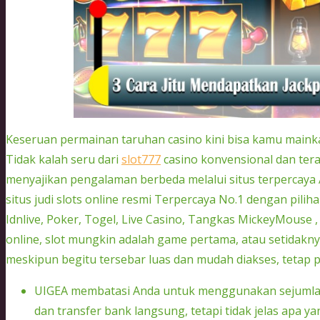
Keseruan permainan taruhan casino kini bisa kamu mai
Tidak kalah seru dari
slot777
casino konvensional dan teras
menyajikan pengalaman berbeda melalui situs terpercaya
situs judi slots online resmi Terpercaya No.1 dengan pili
Idnlive, Poker, Togel, Live Casino, Tangkas MickeyMouse , 
online, slot mungkin adalah game pertama, atau setidakny
meskipun begitu tersebar luas dan mudah diakses, tetap
UIGEA membatasi Anda untuk menggunakan sejumlah
dan transfer bank langsung, tetapi tidak jelas apa y