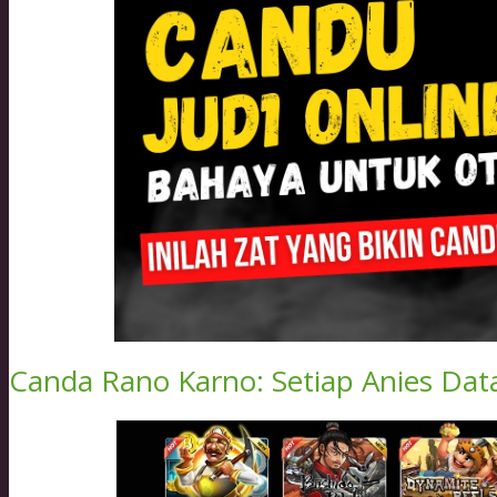
Canda Rano Karno: Setiap Anies Dat