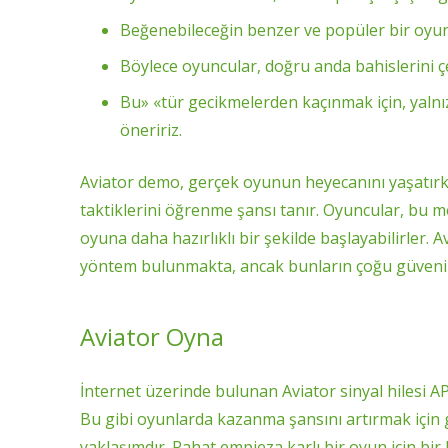
Beğenebileceğin benzer ve popüler bir oyun 
Böylece oyuncular, doğru anda bahislerini çe
Bu» «tür gecikmelerden kaçınmak için, yalnız
öneririz.
Aviator demo, gerçek oyunun heyecanını yaşatı
taktiklerini öğrenme şansı tanır. Oyuncular, bu 
oyuna daha hazırlıklı bir şekilde başlayabilirler. Av
yöntem bulunmakta, ancak bunların çoğu güvenilir
Aviator Oyna
İnternet üzerinde bulunan Aviator sinyal hilesi AP
Bu gibi oyunlarda kazanma şansını artırmak için gü
yaklaşımdır. Rahat empieza karlı bir oyun için bir 