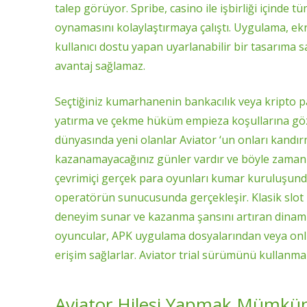
talep görüyor. Spribe, casino ile işbirliği içinde 
oynamasını kolaylaştırmaya çalıştı. Uygulama, e
kullanıcı dostu yapan uyarlanabilir bir tasarıma sah
avantaj sağlamaz.
Seçtiğiniz kumarhanenin bankacılık veya kripto pa
yatırma ve çekme hüküm empieza koşullarına gö
dünyasında yeni olanlar Aviator ‘un onları kandırm
kazanamayacağınız günler vardır ve böyle zaman
çevrimiçi gerçek para oyunları kumar kuruluşun
operatörün sunucusunda gerçekleşir. Klasik slot m
deneyim sunar ve kazanma şansını artıran dinami
oyuncular, APK uygulama dosyalarından veya onl
erişim sağlarlar. Aviator trial sürümünü kullanma
Aviator Hilesi Yapmak Mümkü