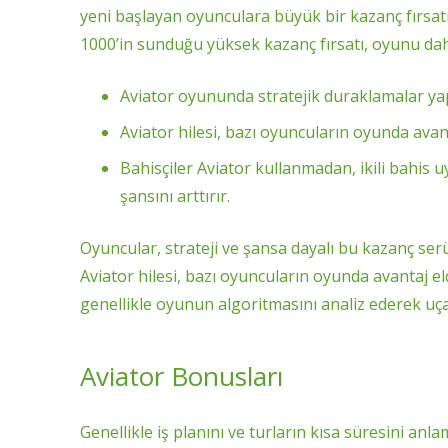
yeni başlayan oyunculara büyük bir kazanç fırsatı
1000’in sunduğu yüksek kazanç fırsatı, oyunu daha
Aviator oyununda stratejik duraklamalar ya
Aviator hilesi, bazı oyuncuların oyunda avan
Bahisçiler Aviator kullanmadan, ikili bahis 
şansını arttırır.
Oyuncular, strateji ve şansa dayalı bu kazanç se
Aviator hilesi, bazı oyuncuların oyunda avantaj el
genellikle oyunun algoritmasını analiz ederek u
Aviator Bonusları
Genellikle iş planını ve turların kısa süresini a