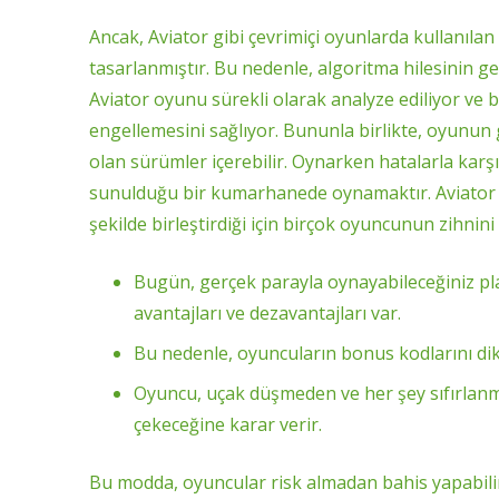
Ancak, Aviator gibi çevrimiçi oyunlarda kullanılan
tasarlanmıştır. Bu nedenle, algoritma hilesinin ge
Aviator oyunu sürekli olarak analyze ediliyor ve b
engellemesini sağlıyor. Bununla birlikte, oyunun 
olan sürümler içerebilir. Oynarken hatalarla kar
sunulduğu bir kumarhanede oynamaktır. Aviator oy
şekilde birleştirdiği için birçok oyuncunun zihnini 
Bugün, gerçek parayla oynayabileceğiniz pla
avantajları ve dezavantajları var.
Bu nedenle, oyuncuların bonus kodlarını dik
Oyuncu, uçak düşmeden ve her şey sıfırlan
çekeceğine karar verir.
Bu modda, oyuncular risk almadan bahis yapabilir 