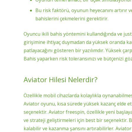
Bu risk faktörü, oyunun heyecanını artırır 
bahislerini çekmelerini gerektirir.
Oyuncu ikili bahis yöntemini kullandığında ve jus
girişimine ihtiyaç duymadan da yüksek oranda kaz
patlayacağını gösteren bir yazılımdır. Yüksek çarpa
Bahis yaparken risk toleransınızı ve bütçenizi 
Aviator Hilesi Nelerdir?
Özellikle mobil cihazlarda kolaylıkla oynanabilmesi
Aviator oyunu, kısa sürede yüksek kazanç elde etm
seçenektir. Aviator freespin, özellikle yeni başl
ve strateji geliştirmeleri için best bir seçenektir
kalabilir ve kazanma şansını artırabilirler. Avia