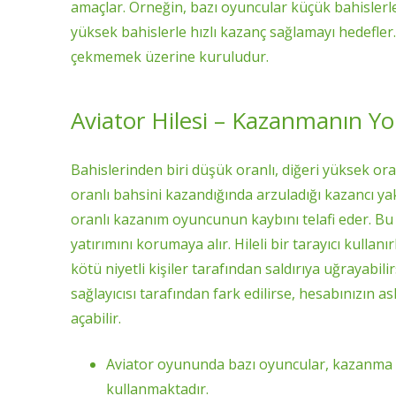
amaçlar. Örneğin, bazı oyuncular küçük bahislerl
yüksek bahislerle hızlı kazanç sağlamayı hedefler. 
çekmemek üzerine kuruludur.
Aviator Hilesi – Kazanmanın Yol
Bahislerinden biri düşük oranlı, diğeri yüksek o
oranlı bahsini kazandığında arzuladığı kazancı ya
oranlı kazanım oyuncunun kaybını telafi eder. Bu
yatırımını korumaya alır. Hileli bir tarayıcı kullanı
kötü niyetli kişiler tarafından saldırıya uğrayabilir
sağlayıcısı tarafından fark edilirse, hesabınızın 
açabilir.
Aviator oyununda bazı oyuncular, kazanma şan
kullanmaktadır.