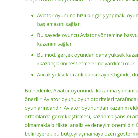
Aviator oyununa hızlı bir giriş yapmak, oy
başlamasını sağlar.
Bu sayede oyuncu Aviator yöntemine başvur
kazanım sağlar.
Bu mod, gerçek oyundan daha yüksek kazanç
«kazançlarını test etmelerine yardımcı olur.
Ancak yüksek oranlı bahsi kaybettiğinde, dü
Bu nedenle, Aviator oyununda kazanma şansını artı
önerilir. Aviator oyunu oyun otoriteleri tarafınd
oyunlarındandır. Aviator oyunundan kazanım elde
ortamlarda gerçekleştirmesi, kazanma şansını ar
olmamakla birlikte, analiz ve deneyim önemlidir. O
belirleyerek bu bütçeyi aşmamaya özen göstermel