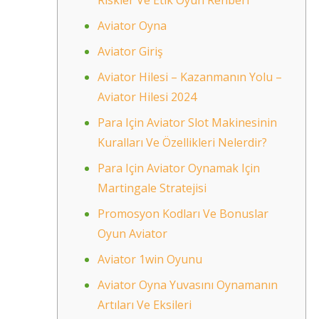
Riskler Ve Etik Oyun Rehberi
Aviator Oyna
Aviator Giriş
Aviator Hilesi – Kazanmanın Yolu –
Aviator Hilesi 2024
Para Için Aviator Slot Makinesinin
Kuralları Ve Özellikleri Nelerdir?
Para Için Aviator Oynamak Için
Martingale Stratejisi
Promosyon Kodları Ve Bonuslar
Oyun Aviator
Aviator 1win Oyunu
Aviator Oyna Yuvasını Oynamanın
Artıları Ve Eksileri