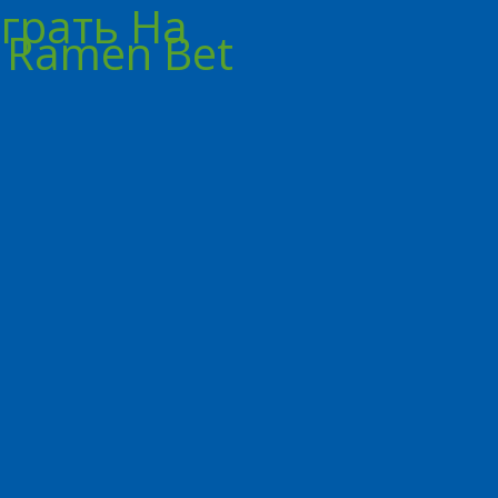
Играть На
 Ramen Bet