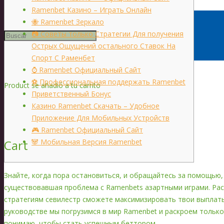
Ramenbet Казино – Играть Онлайн
🐝 Ramenbet Зеркало
📷 Советы только Стратегии Для получения
Острых Ощущений остального Ставок На
Спорт С Раменбет
⌚️ Ramenbet Официальный Сайт
⚽️ Профессиональная поддержать Ramenbet
Product
se añadió a tu carrito
Приветственный Бонус
Казино Ramenbet Скачать – Удобное
Приложение Для Мобильных Устройств
🎮 Ramenbet Официальный Сайт
🐼 Мобильная Версия Ramenbet
Cart
Знайте, когда пора остановиться, и обращайтесь за помощью,
существовавшая проблема с Ramenbets азартными играми. Ра
стратегиям севилестр сможете максимизировать твои выплаты
руководстве мы погрузимся в мир Ramenbet и раскроем тольк
понимаю, чтобы стать успешным беттором.