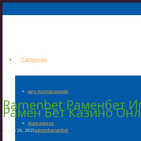
Categorías
Aire Acondicionado
Ramenbet Раменбет Иг
Рамен Бет Казино Онл
Aspiradoras
marzo 26, 2025
admin
Ramenbet