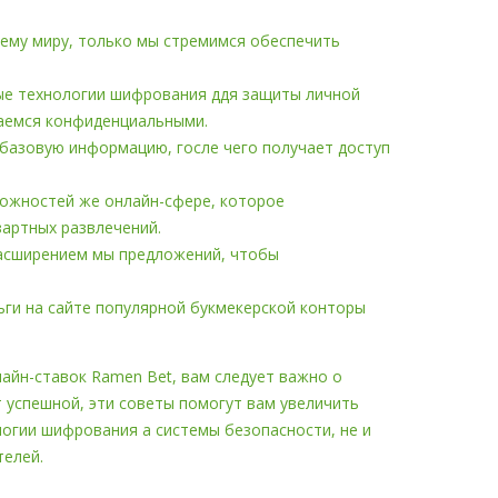
ему миру, только мы стремимся обеспечить
ные технологии шифрования ддя защиты личной
таемся конфиденциальными.
 базовую информацию, госле чего получает доступ
ожностей же онлайн-сфере, которое
артных развлечений.
расширением мы предложений, чтобы
ьги на сайте популярной букмекерской конторы
лайн-ставок Ramen Bet, вам следует важно о
ет успешной, эти советы помогут вам увеличить
логии шифрования а системы безопасности, не и
телей.