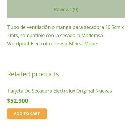
quantity
Reviews (0)
Tubo de ventilación o manga para secadora 10.5cm x
2mts, compatible con la secadora Mademsa-
Whirlpool-Electrolux-Fensa-Midea-Mabe
Related products
Tarjeta De Secadora Electrolux Original Nuevas
$
52.900
ADD TO CART