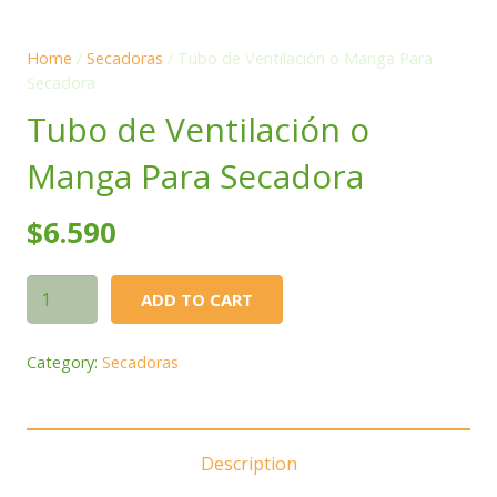
Home
/
Secadoras
/ Tubo de Ventilación o Manga Para
Secadora
Tubo de Ventilación o
Manga Para Secadora
$
6.590
Tubo
ADD TO CART
de
Ventilación
Category:
Secadoras
o
Manga
Para
Description
Secadora