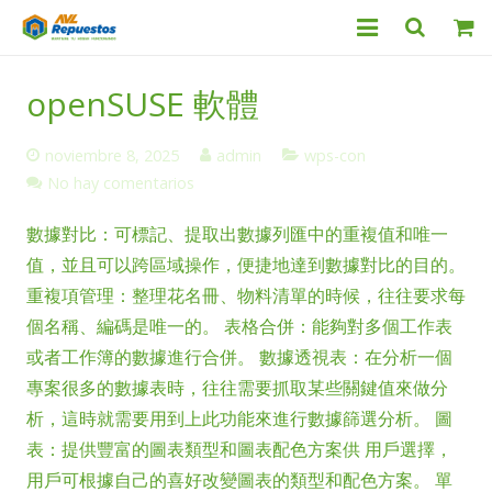
Categorías
openSUSE 軟體
Productos
noviembre 8, 2025
admin
wps-con
Servicio Técnico
No hay comentarios
數據對比：可標記、提取出數據列匯中的重複值和唯一
Nosotros
值，並且可以跨區域操作，便捷地達到數據對比的目的。
Contacto
重複項管理：整理花名冊、物料清單的時候，往往要求每
個名稱、編碼是唯一的。 表格合併：能夠對多個工作表
或者工作簿的數據進行合併。 數據透視表：在分析一個
專案很多的數據表時，往往需要抓取某些關鍵值來做分
析，這時就需要用到上此功能來進行數據篩選分析。 圖
表：提供豐富的圖表類型和圖表配色方案供 用戶選擇，
用戶可根據自己的喜好改變圖表的類型和配色方案。 單