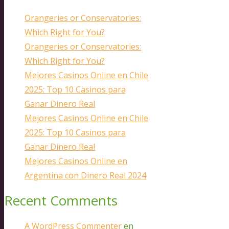
Orangeries or Conservatories:
Which Right for You?
Orangeries or Conservatories:
Which Right for You?
Mejores Casinos Online en Chile
2025: Top 10 Casinos para
Ganar Dinero Real
Mejores Casinos Online en Chile
2025: Top 10 Casinos para
Ganar Dinero Real
Mejores Casinos Online en
Argentina con Dinero Real 2024
Recent Comments
A WordPress Commenter
en