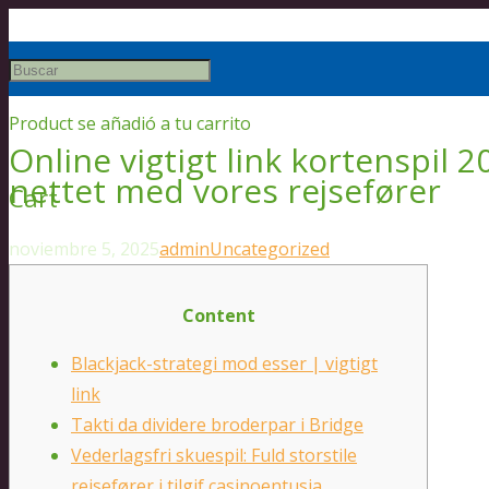
Product
se añadió a tu carrito
Online vigtigt link kortenspil 2
nettet med vores rejsefører
Cart
noviembre 5, 2025
admin
Uncategorized
Content
Blackjack-strategi mod esser | vigtigt
link
Takti da dividere broderpar i Bridge
Vederlagsfri skuespil: Fuld storstile
rejsefører i tilgif casinoentusia…