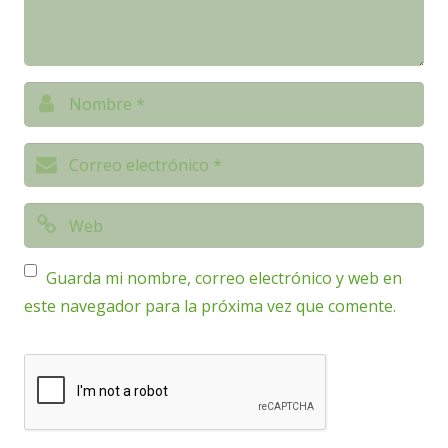
Guarda mi nombre, correo electrónico y web en
este navegador para la próxima vez que comente.