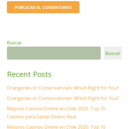
Buscar
Buscar
Recent Posts
Orangeries or Conservatories: Which Right for You?
Orangeries or Conservatories: Which Right for You?
Mejores Casinos Online en Chile 2025: Top 10
Casinos para Ganar Dinero Real
Mejores Casinos Online en Chile 2025: Top 10