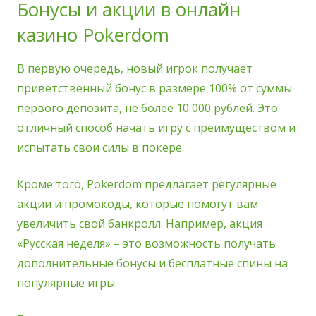
Бонусы и акции в онлайн
казино Pokerdom
В первую очередь, новый игрок получает
приветственный бонус в размере 100% от суммы
первого депозита, не более 10 000 рублей. Это
отличный способ начать игру с преимуществом и
испытать свои силы в покере.
Кроме того, Pokerdom предлагает регулярные
акции и промокоды, которые помогут вам
увеличить свой банкролл. Например, акция
«Русская неделя» – это возможность получать
дополнительные бонусы и бесплатные спины на
популярные игры.