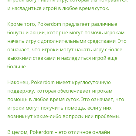
и насладиться игрой в любое время суток.
Кроме того, Pokerdom предлагает различные
бонусы и акции, которые могут помочь игрокам
начать игру с дополнительными средствами. Это
означает, что игроки могут начать игру с более
высокими ставками и насладиться игрой еще
больше.
Наконец, Pokerdom имеет круглосуточную
поддержку, которая обеспечивает игрокам
помощь в любое время суток. Это означает, что
игроки могут получить помощь, если у них
возникнут какие-либо вопросы или проблемы.
В целом, Pokerdom – это отличное онлайн