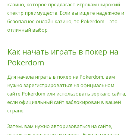
казино, которое предлагает игрокам широкий
спектр преимуществ. Если вы ищете надежное и
безопасное онлайн казино, то Pokerdom – это
отличный выбор.
Как начать играть в покер на
Pokerdom
Для начала играть в покер на Pokerdom, вам
нужно зарегистрироваться на официальном
сайте Pokerdom или использовать зеркало сайта,
если официальный сайт заблокирован в вашей
стране.
Затем, вам нужно авторизоваться на сайте,
используя ваш логин и пароль. Если вы еще не