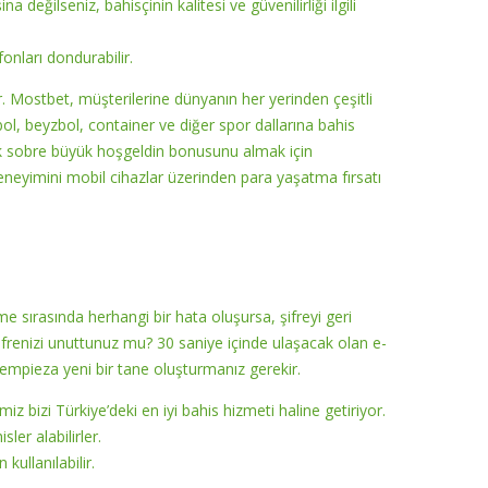
değilseniz, bahisçinin kalitesi ve güvenilirliği ilgili
onları dondurabilir.
. Mostbet, müşterilerine dünyanın her yerinden çeşitli
tbol, beyzbol, container ve diğer spor dallarına bahis
ek sobre büyük hoşgeldin bonusunu almak için
eneyimini mobil cihazlar üzerinden para yaşatma fırsatı
me sırasında herhangi bir hata oluşursa, şifreyi geri
frenizi unuttunuz mu? 30 saniye içinde ulaşacak olan e-
 empieza yeni bir tane oluşturmanız gerekir.
iz bizi Türkiye’deki en iyi bahis hizmeti haline getiriyor.
ler alabilirler.
ullanılabilir.