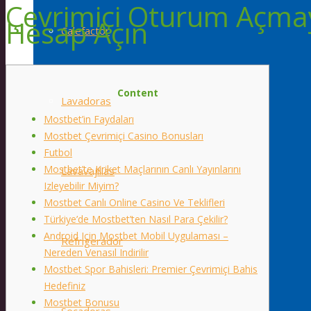
Çevrimiçi Oturum Açmaya
Hesap Açın
Calefactor
Content
Lavadoras
Mostbet’in Faydaları
Mostbet Çevrimiçi Casino Bonusları
Futbol
Mostbet’te Kriket Maçlarının Canlı Yayınlarını
Lavavajillas
Izleyebilir Miyim?
Mostbet Canlı Online Casino Ve Teklifleri
Türkiye’de Mostbet’ten Nasıl Para Çekilir?
Android Için Mostbet Mobil Uygulaması –
Refrigerador
Nereden Venasıl Indirilir
Mostbet Spor Bahisleri: Premier Çevrimiçi Bahis
Hedefiniz
Mostbet Bonusu