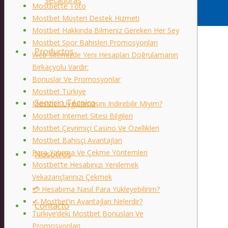
Secadoras
Mostbet’te Toto
Mostbet Müşteri Destek Hizmeti
Mostbet Hakkında Bilmeniz Gereken Her Şey
Mostbet Spor Bahisleri Promosyonları
Productos
Web Sitemizde Yeni Hesapları Doğrulamanın
Birkaçyolu Vardır:
Bonuslar Ve Promosyonlar
Mostbet Türkiye
Servicio Técnico
Mostbet Uygulamasını Indirebilir Miyim?
Mostbet Internet Sitesi Bilgileri
Mostbet Çevrimiçi Casino Ve Özellikleri
Mostbet Bahisçi Avantajları
Para Yatırma Ve Çekme Yöntemleri
Nosotros
Mostbet’te Hesabınızı Yenilemek
Vekazançlarınızı Çekmek
💳 Hesabıma Nasıl Para Yükleyebilirim?
✔ Mostbet’in Avantajları Nelerdir?
Contacto
Türkiye’deki Mostbet Bonusları Ve
Promosyonları