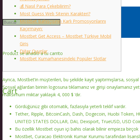
💰 Nasıl Para Çekebilirim?
Most Guess Web Sitenin Karakteri?
Mostbet Bahisçisinin Karlı Promosyonlarını
Kaçırmayın:
Mostbet Get Access – Mostbet Türkiye Mobil
Giriş
Diğer Oyunlar
Product
se añadió a tu carrito
Mostbet Kumarhanesindeki Popüler Slotlar
Ayrıca, Mostbet’in müşterileri, bu şekilde kayıt yaptırmışlarsa, sosyal 
Sosyal ağlardan birinin logosuna tıklamanız ve girişi onaylamanız yet
Cart
maksimum miktar yaklaşık 4, 000 $ ‘dır.
Gördüğünüz gibi otomatik, fazlasıyla yeterli teklif vardır.
Tether, Ripple, BitcoinCash, Dash, Dogecoin, Huobi Token, H
UNITED STATES DOLLAR, DAI, Dexsport, TrueUSD, USD Coi
Bu özellik Mostbet oyun içi bahis olarak bilinir empieza birçok s
Mostbet, Curacao Elektronik Kumar Kurumu tarafından lisansl