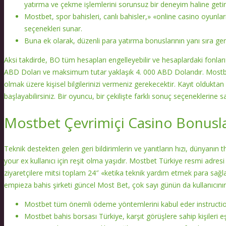
yatırma ve çekme işlemlerini sorunsuz bir deneyim haline getiri
Mostbet, spor bahisleri, canlı bahisler,» «online casino oyunlar
seçenekleri sunar.
Buna ek olarak, düzenli para yatırma bonuslarının yanı sıra ger
Aksi takdirde, BO tüm hesapları engelleyebilir ve hesaplardaki fonlar
ABD Doları ve maksimum tutar yaklaşık 4. 000 ABD Dolarıdır. Mostbet
olmak üzere kişisel bilgilerinizi vermeniz gerekecektir. Kayıt oldukta
başlayabilirsiniz. Bir oyuncu, bir çekilişte farklı sonuç seçeneklerine s
Mostbet Çevrimiçi Casino Bonusla
Teknik destekten gelen geri bildirimlerin ve yanıtların hızı, dünyanın th
your ex kullanıcı için reşit olma yaşıdır. Mostbet Türkiye resmi adresi
ziyaretçilere mitsi toplam 24″ «ketika teknik yardım etmek para sağ
empieza bahis şirketi güncel Most Bet, çok sayı günün da kullanıcının
Mostbet tüm önemli ödeme yöntemlerini kabul eder instructions
Mostbet bahis borsası Türkiye, karşıt görüşlere sahip kişileri eş