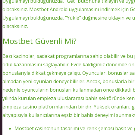
Uygulamayı bulduğunuzda, “Get” butonuna tıklayın ve uygu
olacaksınız. Mostbet Android uygulamasını indirmek için Goo
Uygulamayı bulduğunuzda, “Yükle” düğmesine tıklayın ve u
olacaksınız.
Mostbet Güvenli Mi?
Bazı kazinolar, sadakat programlarına sahip olabilir ve b
ödül kazanmasını sağlayabilir. Evde kaldığımız dönemde onlin
bonuslarıyla dikkat çekmeye çalıştı. Oyuncular, bonuslar sa
almadan yeni oyunları deneyebilirler. Ancak, bonuslarla birl
nedenle oyuncuların bonusları kullanmadan önce dikkatli bi
yılında kurulan empieza uluslararası bahis sektöründe ken
empieza casino platformlarından biridir. Yüksek oranları, 
altyapısıyla kullanıcılarına eşsiz bir bahis deneyimi sunmakt
Mostbet casino’nun tasarımı ve renk şeması basit ve