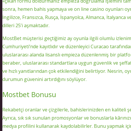
«çıkan formu doldurmanız empieza doğrulama işlemini tama
sonra, hemen bahis yapmaya ve on line casino oyunları oy
İngilizce, Fransızca, Rusça, İspanyolca, Almanca, İtalyanca ve
dilleri 25’i aşmaktadır.
MostBet müşterisi geçtiğimiz ay oyunla ilgili olumlu izlenim
Cumhuriyeti’nde kayıtlıdır ve düzenleyici Curacao tarafında
uluslararası alanda lisanslı empieza düzenlenmiş bir platf
beraber, uluslararası standartlara uygun güvenlik ve şeffaf
ve hızlı yanıtlarından çok etkilendiğini belirtiyor. Nesrin, 
durumun güvenini artırdığını söylüyor.
Mostbet Bonusu
Rekabetçi oranlar ve çizgilerle, bahislerinizden en kaliteli ş
Ayrıca, sık sık sunulan promosyonlar ve bonuslarla kârınızı 
medya profilini kullanarak kaydolabilirler. Bunu yapmak iç