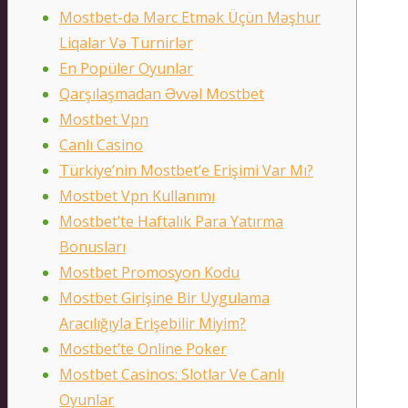
Mostbet-də Mərc Etmək Üçün Məşhur
Liqalar Və Turnirlər
En Popüler Oyunlar
Qarşılaşmadan Əvvəl Mostbet
Mostbet Vpn
Canlı Casino
Türkiye’nin Mostbet’e Erişimi Var Mı?
Mostbet Vpn Kullanımı
Mostbet’te Haftalık Para Yatırma
Bonusları
Mostbet Promosyon Kodu
Mostbet Girişine Bir Uygulama
Aracılığıyla Erişebilir Miyim?
Mostbet’te Online Poker
Mostbet Casinos: Slotlar Ve Canlı
Oyunlar