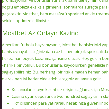
promosyonlar ve bonuslar sunarak bahis deneyimini daha kaza
doğru empieza eksiksiz girmeniz, sonralarda süreçte par
geçecektir. Mostbet, hem masaüstü sprained ankle treatme
şekilde optimize edilmiştir.
Mostbet Az Onlayn Kazino
Amerikan futbolu hayranıysanız, Mostbet bahislerinizi yap
bahis oynayabileceğiniz daha az bilinen birçok spor dalı da v
her zaman büyük kazanma şansınız olacak. Hoş geldin bonu
«harika bir yoldur. Bu bonuslarla, kaydolurken genellikle he
sağlayabilirsiniz. Bu, herhangi bir risk almadan hemen bah
olarak bazı iyi karlar elde edebileceğiniz anlamına gelir.
Kullanıcılar, siteye kesintisiz erişim sağlamak için Most
Casino oyun deposunda two hundred sağlayıcının slot
TRY cinsinden para yatırarak, hesabınıza güvenilir dola