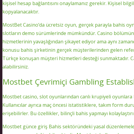
kişisel hesap bağlantısını onaylamanız gerekir. Kişisel bilg
kopyalanacaktır.
MostBet Casino’da ücretsiz oyun, gerçek parayla bahis oyn
slotların demo sürümlerinde mümkündür. Casino bölümünün 
hizmetlerinin yavaşlığından şikayet ediyor ama aynı zamand
konusu bahis şirketinin gerçek müşterilerinden gelen refe
Türkçe konuşan müşteri hizmetleri desteği sunmaktadır. Ca
alabilirsiniz.
Mostbet Çevrimiçi Gambling Establis
Mostbet casino, slot oyunlarından canlı krupiyeli oyunlara 
Kullanıcılar ayrıca maç öncesi istatistiklere, takım form d
erişebilirler. Bu özellikler, bilinçli bahis yapmayı kolaylaştır
Mostbet günce giriş Bahis sektöründeki yasal düzenlemeler 