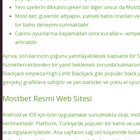
Yeni üyelerin dikkatini çeken bir diğer unsur da Mo
Most bet, güvenilir altyapısı, yüksek bahis oranları ve 
bir bahis deneyimi sunmaktadır.
Casino oyunlarına başlamadan önce kuralları» «empie
artırabilir.
Ayrıca, sorularınızın çoğunu yanıtlayabilecek kapsamlı bir
hizmetleri ekibinden bir yanıt beklemek zorunda kalmazsını
Blackjack empieza High Limit Blackjack gibi popüler black j
gerçekçi grafiklere sahiptir ve yan bahisler ve çoklu el oyunu 
Mostbet Resmi Web Sitesi
Android ve iOS için özel uygulamalar sunulmakta olup, mob
verilmektedir. Platform, Türkiye’de popüler bir bahis ve cas
aracılığıyla erişilebilir. Ana sayfanın sağ üst köşesinde bul