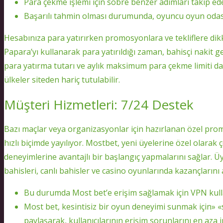
Para çekme işlemi için sobre benzer adımları takip edeb
Başarılı tahmin olması durumunda, oyuncu oyun odas
Hesabınıza para yatırırken promosyonlara ve tekliflere dikk
Papara’yı kullanarak para yatırıldığı zaman, bahisçi nakit 
para yatırma tutarı ve aylık maksimum para çekme limiti dahil
ülkeler siteden hariç tutulabilir.
Müşteri Hizmetleri: 7/24 Destek
Bazı maçlar veya organizasyonlar için hazırlanan özel pro
hızlı biçimde yayılıyor. Mostbet, yeni üyelerine özel olarak 
deneyimlerine avantajlı bir başlangıç yapmalarını sağlar. Üy
bahisleri, canlı bahisler ve casino oyunlarında kazançlarını a
Bu durumda Most bet’e erişim sağlamak için VPN kulla
Most bet, kesintisiz bir oyun deneyimi sunmak için» «s
paylaşarak, kullanıcılarının erişim sorunlarını en aza in