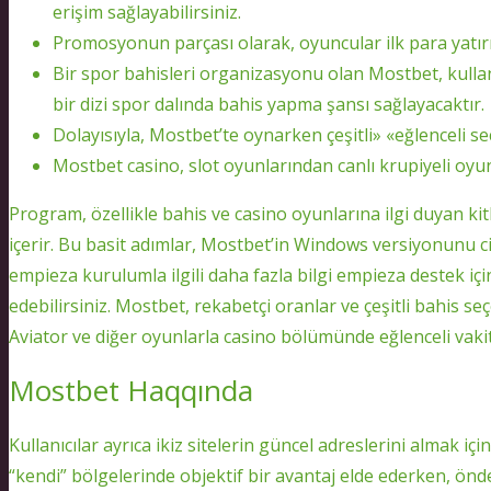
erişim sağlayabilirsiniz.
Promosyonun parçası olarak, oyuncular ilk para yatır
Bir spor bahisleri organizasyonu olan Mostbet, kullanıc
bir dizi spor dalında bahis yapma şansı sağlayacaktır.
Dolayısıyla, Mostbet’te oynarken çeşitli» «eğlenceli s
Mostbet casino, slot oyunlarından canlı krupiyeli oyu
Program, özellikle bahis ve casino oyunlarına ilgi duyan kitl
içerir. Bu basit adımlar, Mostbet’in Windows versiyonunu c
empieza kurulumla ilgili daha fazla bilgi empieza destek iç
edebilirsiniz. Mostbet, rekabetçi oranlar ve çeşitli bahis seç
Aviator ve diğer oyunlarla casino bölümünde eğlenceli vakit 
Mostbet Haqqında
Kullanıcılar ayrıca ikiz sitelerin güncel adreslerini almak i
“kendi” bölgelerinde objektif bir avantaj elde ederken, önd