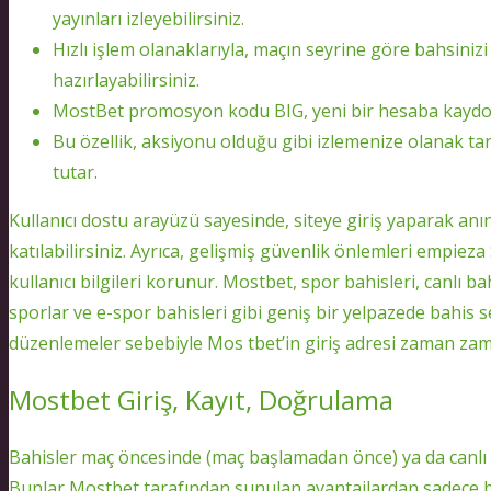
yayınları izleyebilirsiniz.
Hızlı işlem olanaklarıyla, maçın seyrine göre bahsinizi
hazırlayabilirsiniz.
MostBet promosyon kodu BIG, yeni bir hesaba kaydolu
Bu özellik, aksiyonu olduğu gibi izlemenize olanak tan
tutar.
Kullanıcı dostu arayüzü sayesinde, siteye giriş yaparak anı
katılabilirsiniz. Ayrıca, gelişmiş güvenlik önlemleri empiez
kullanıcı bilgileri korunur. Mostbet, spor bahisleri, canlı ba
sporlar ve e-spor bahisleri gibi geniş bir yelpazede bahis s
düzenlemeler sebebiyle Mos tbet’in giriş adresi zaman za
Mostbet Giriş, Kayıt, Doğrulama
Bahisler maç öncesinde (maç başlamadan önce) ya da canlı ol
Bunlar Mostbet tarafından sunulan avantajlardan sadece ba