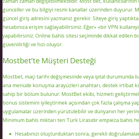
zaman zaman değişebilmektedir. Most bet, kullanıcılarının 
günceller ve bu bilgiyi resmi kanallar üzerinden duyurur. Mo
güncel giriş adresini yazmanız gerekir. Siteye giriş yaptıkta
hesabınıza erişim sağlayabilirsiniz. Eğer» «bir VPN kullanıy
yapabilirsiniz. Online bahis sitesi seçiminde dikkat edilen b
güvenilirliği ve hızı oluyor.
Mostbet’te Müşteri Desteği
Mostbet, maçı tarihi değişmesinde veya iptal durumunda bahi
ana menüde konuşma arayüzleri anahtarı, destek irtibat kiş
sahip bir bölüm bulunur. MostBet ekibi, hizmeti geliştirmek
bonus sistemini iyileştirmek açısından çok fazla çalışma ya
uygulamalar üzerinden yürütülebilir ve dünyanın her yerind
Minimum bahis miktarı ten Türk Lirasıdır empieza bahis h
Hesabınızı oluşturduktan sonra, gerekli doğrulamala