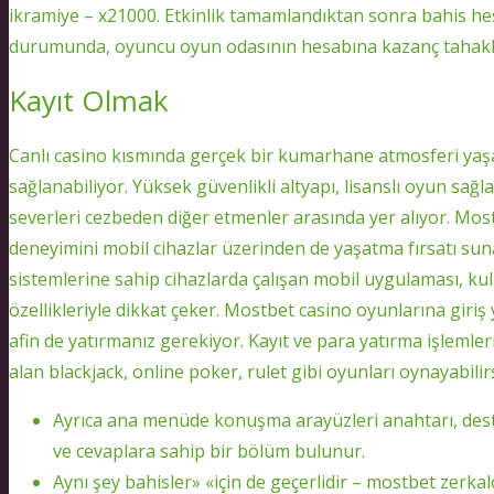
ikramiye – x21000. Etkinlik tamamlandıktan sonra bahis hes
durumunda, oyuncu oyun odasının hesabına kazanç tahak
Kayıt Olmak
Canlı casino kısmında gerçek bir kumarhane atmosferi yaşa
sağlanabiliyor. Yüksek güvenlikli altyapı, lisanslı oyun sağla
severleri cezbeden diğer etmenler arasında yer alıyor. Mostb
deneyimini mobil cihazlar üzerinden de yaşatma fırsatı su
sistemlerine sahip cihazlarda çalışan mobil uygulaması, kul
özellikleriyle dikkat çeker. Mostbet casino oyunlarına giriş
afin de yatırmanız gerekiyor. Kayıt ve para yatırma işlemle
alan blackjack, online poker, rulet gibi oyunları oynayabilirs
Ayrıca ana menüde konuşma arayüzleri anahtarı, destek
ve cevaplara sahip bir bölüm bulunur.
Aynı şey bahisler» «için de geçerlidir – mostbet zerka