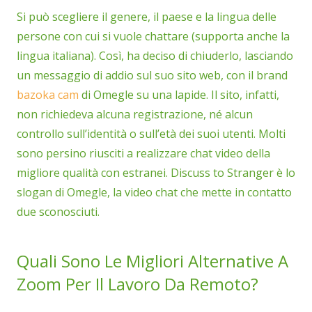
Si può scegliere il genere, il paese e la lingua delle
persone con cui si vuole chattare (supporta anche la
lingua italiana). Così, ha deciso di chiuderlo, lasciando
un messaggio di addio sul suo sito web, con il brand
bazoka cam
di Omegle su una lapide. Il sito, infatti,
non richiedeva alcuna registrazione, né alcun
controllo sull’identità o sull’età dei suoi utenti. Molti
sono persino riusciti a realizzare chat video della
migliore qualità con estranei. Discuss to Stranger è lo
slogan di Omegle, la video chat che mette in contatto
due sconosciuti.
Quali Sono Le Migliori Alternative A
Zoom Per Il Lavoro Da Remoto?