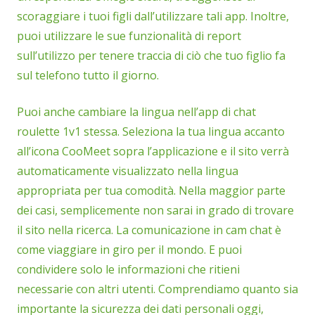
scoraggiare i tuoi figli dall’utilizzare tali app. Inoltre,
puoi utilizzare le sue funzionalità di report
sull’utilizzo per tenere traccia di ciò che tuo figlio fa
sul telefono tutto il giorno.
Puoi anche cambiare la lingua nell’app di chat
roulette 1v1 stessa. Seleziona la tua lingua accanto
all’icona CooMeet sopra l’applicazione e il sito verrà
automaticamente visualizzato nella lingua
appropriata per tua comodità. Nella maggior parte
dei casi, semplicemente non sarai in grado di trovare
il sito nella ricerca. La comunicazione in cam chat è
come viaggiare in giro per il mondo. E puoi
condividere solo le informazioni che ritieni
necessarie con altri utenti. Comprendiamo quanto sia
importante la sicurezza dei dati personali oggi,