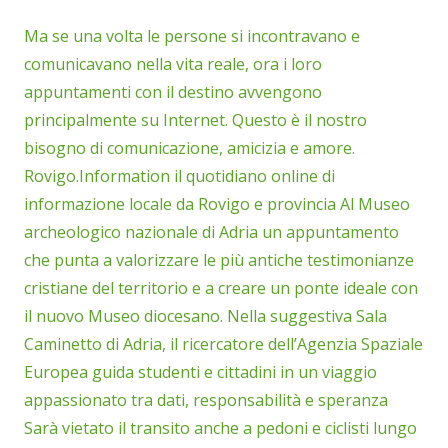
Ma se una volta le persone si incontravano e
comunicavano nella vita reale, ora i loro
appuntamenti con il destino avvengono
principalmente su Internet. Questo è il nostro
bisogno di comunicazione, amicizia e amore.
Rovigo.Information il quotidiano online di
informazione locale da Rovigo e provincia Al Museo
archeologico nazionale di Adria un appuntamento
che punta a valorizzare le più antiche testimonianze
cristiane del territorio e a creare un ponte ideale con
il nuovo Museo diocesano. Nella suggestiva Sala
Caminetto di Adria, il ricercatore dell’Agenzia Spaziale
Europea guida studenti e cittadini in un viaggio
appassionato tra dati, responsabilità e speranza
Sarà vietato il transito anche a pedoni e ciclisti lungo