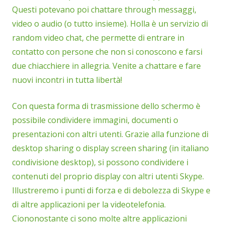
Questi potevano poi chattare through messaggi,
video o audio (o tutto insieme). Holla è un servizio di
random video chat, che permette di entrare in
contatto con persone che non si conoscono e farsi
due chiacchiere in allegria. Venite a chattare e fare
nuovi incontri in tutta libertà!
Con questa forma di trasmissione dello schermo è
possibile condividere immagini, documenti o
presentazioni con altri utenti. Grazie alla funzione di
desktop sharing o display screen sharing (in italiano
condivisione desktop), si possono condividere i
contenuti del proprio display con altri utenti Skype.
Illustreremo i punti di forza e di debolezza di Skype e
di altre applicazioni per la videotelefonia.
Ciononostante ci sono molte altre applicazioni