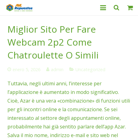
Categorías
Miglior Sito Per Fare
Productos
Webcam 2p2 Come
Servicio Técnico
Chatroulette O Simili
Nosotros
enero 5, 2026
admin
Uncategorized
Contacto
Tuttavia, negli ultimi anni, l’interesse per
l’applicazione è aumentato in modo significativo.
Cioè, Azar è una vera «combinazione» di funzioni utili
per gli incontri online e la comunicazione. Se sei
interessato al settore degli appuntamenti online,
probabilmente hai già sentito parlare dell’app Azar.
Salva il mio nome, indirizzo e-mail e sito web nel