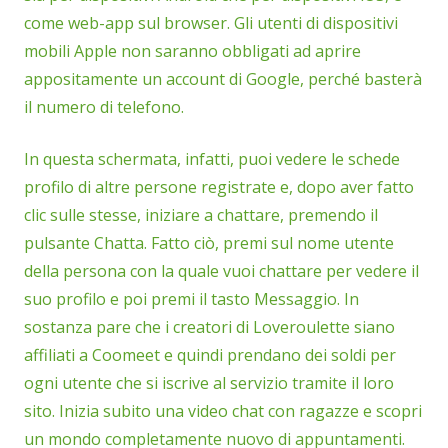
come web-app sul browser. Gli utenti di dispositivi
mobili Apple non saranno obbligati ad aprire
appositamente un account di Google, perché basterà
il numero di telefono.
In questa schermata, infatti, puoi vedere le schede
profilo di altre persone registrate e, dopo aver fatto
clic sulle stesse, iniziare a chattare, premendo il
pulsante Chatta. Fatto ciò, premi sul nome utente
della persona con la quale vuoi chattare per vedere il
suo profilo e poi premi il tasto Messaggio. In
sostanza pare che i creatori di Loveroulette siano
affiliati a Coomeet e quindi prendano dei soldi per
ogni utente che si iscrive al servizio tramite il loro
sito. Inizia subito una video chat con ragazze e scopri
un mondo completamente nuovo di appuntamenti.