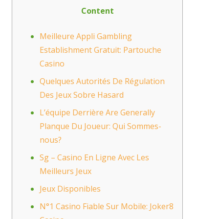
Content
Meilleure Appli Gambling
Establishment Gratuit: Partouche
Casino
Quelques Autorités De Régulation
Des Jeux Sobre Hasard
L’équipe Derrière Are Generally
Planque Du Joueur: Qui Sommes-
nous?
Sg – Casino En Ligne Avec Les
Meilleurs Jeux
Jeux Disponibles
N°1 Casino Fiable Sur Mobile: Joker8