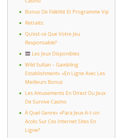
Casino
Bonus De Fidélité Et Programme Vip
Retraits:
Qu’est-ce Que Votre Jeu
Responsable?
Les Jeux Disponibles
Wild Sultan – Gambling
Establishment» «En Ligne Avec Les
Meilleurs Bonus
Les Amusements En Direct Ou Jeux
De Survive Casino
À Quel Genre» «Para Jeux A-t-on
Accès Sur Ces Internet Sites En
Ligne?