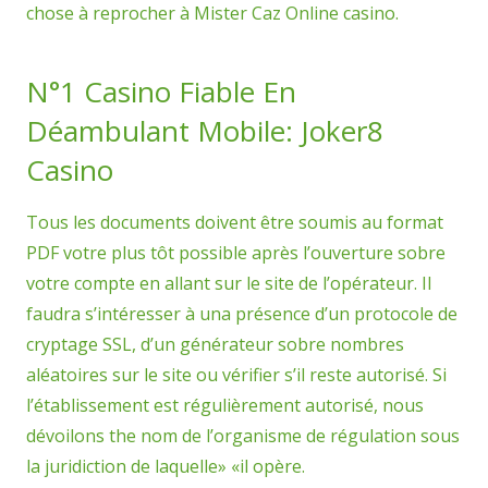
chose à reprocher à Mister Caz Online casino.
N°1 Casino Fiable En
Déambulant Mobile: Joker8
Casino
Tous les documents doivent être soumis au format
PDF votre plus tôt possible après l’ouverture sobre
votre compte en allant sur le site de l’opérateur. Il
faudra s’intéresser à una présence d’un protocole de
cryptage SSL, d’un générateur sobre nombres
aléatoires sur le site ou vérifier s’il reste autorisé. Si
l’établissement est régulièrement autorisé, nous
dévoilons the nom de l’organisme de régulation sous
la juridiction de laquelle» «il opère.