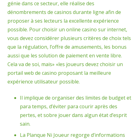
génie dans ce secteur, elle réalise des
dénombrements de casinos durante ligne afin de
proposer à ses lecteurs la excellente expérience
possible. Pour choisir un online casino sur internet,
vous devez considérer plusieurs critères de choix tels
que la régulation, l’offre de amusements, les bonus
aussi que les solution de paiement en vente libre.
Cela va de soi, mais» «les joueurs devez choisir un
portail web de casino proposant la meilleure
expérience utilisateur possible.
Il implique de organiser des limites de budget et
para temps, d’éviter para courir après des
pertes, et sobre jouer dans algun état d’esprit
sain.
La Planque Ni Joueur regorge d’informations