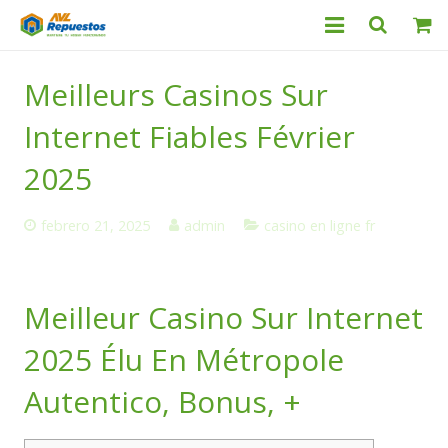
Categorías
Meilleurs Casinos Sur
Productos
Internet Fiables Février
Servicio Técnico
2025
Nosotros
febrero 21, 2025
admin
casino en ligne fr
Contacto
Meilleur Casino Sur Internet
2025 Élu En Métropole
Autentico, Bonus, +