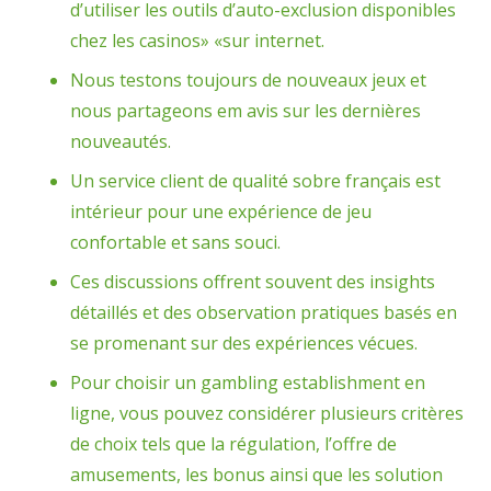
d’utiliser les outils d’auto-exclusion disponibles
chez les casinos» «sur internet.
Nous testons toujours de nouveaux jeux et
nous partageons em avis sur les dernières
nouveautés.
Un service client de qualité sobre français est
intérieur pour une expérience de jeu
confortable et sans souci.
Ces discussions offrent souvent des insights
détaillés et des observation pratiques basés en
se promenant sur des expériences vécues.
Pour choisir un gambling establishment en
ligne, vous pouvez considérer plusieurs critères
de choix tels que la régulation, l’offre de
amusements, les bonus ainsi que les solution