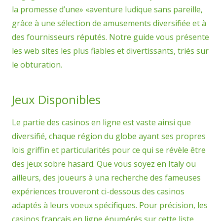
la promesse d’une» «aventure ludique sans pareille,
grâce à une sélection de amusements diversifiée et à
des fournisseurs réputés. Notre guide vous présente
les web sites les plus fiables et divertissants, triés sur
le obturation.
Jeux Disponibles
Le partie des casinos en ligne est vaste ainsi que
diversifié, chaque région du globe ayant ses propres
lois griffin et particularités pour ce qui se révèle être
des jeux sobre hasard. Que vous soyez en Italy ou
ailleurs, des joueurs à una recherche des fameuses
expériences trouveront ci-dessous des casinos
adaptés à leurs voeux spécifiques. Pour précision, les
casinos français en ligne énumérés sur cette liste