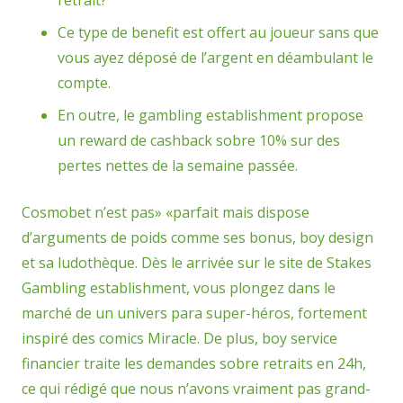
retrait?
Ce type de benefit est offert au joueur sans que
vous ayez déposé de l’argent en déambulant le
compte.
En outre, le gambling establishment propose
un reward de cashback sobre 10% sur des
pertes nettes de la semaine passée.
Cosmobet n’est pas» «parfait mais dispose
d’arguments de poids comme ses bonus, boy design
et sa ludothèque. Dès le arrivée sur le site de Stakes
Gambling establishment, vous plongez dans le
marché de un univers para super-héros, fortement
inspiré des comics Miracle. De plus, boy service
financier traite les demandes sobre retraits en 24h,
ce qui rédigé que nous n’avons vraiment pas grand-