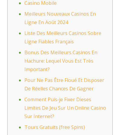
Casino Mobile
Meilleurs Nouveaux Casinos En
Ligne En Août 2024
Liste Des Meilleurs Casinos Sobre
Ligne Fiables Français
Bonus Des Meilleurs Casinos En
Hachure: Lequel Vous Est Très
Important?
Pour Ne Pas Être Floué Et Disposer
De Réelles Chances De Gagner
Comment Puis-je Fixer Dieses
Limites De Jeu Sur Un Online Casino
Sur Internet?
Tours Gratuits (free Spins)