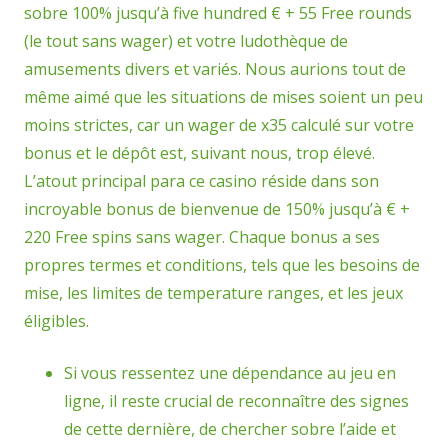
sobre 100% jusqu’à five hundred € + 55 Free rounds
(le tout sans wager) et votre ludothèque de
amusements divers et variés. Nous aurions tout de
même aimé que les situations de mises soient un peu
moins strictes, car un wager de x35 calculé sur votre
bonus et le dépôt est, suivant nous, trop élevé.
L’atout principal para ce casino réside dans son
incroyable bonus de bienvenue de 150% jusqu’à € +
220 Free spins sans wager. Chaque bonus a ses
propres termes et conditions, tels que les besoins de
mise, les limites de temperature ranges, et les jeux
éligibles.
Si vous ressentez une dépendance au jeu en
ligne, il reste crucial de reconnaître des signes
de cette dernière, de chercher sobre l’aide et