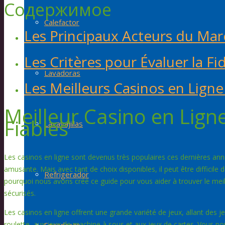
Содержимое
Calefactor
Les Principaux Acteurs du Ma
Les Critères pour Évaluer la Fi
Lavadoras
Les Meilleurs Casinos en Lign
Meilleur Casino en Ligne
Fiables
Lavavajillas
Les casinos en ligne sont devenus très populaires ces dernières ann
amusante. Mais avec tant de choix disponibles, il peut être difficile 
Refrigerador
pourquoi nous avons créé ce guide pour vous aider à trouver le meill
sécurisés.
Les casinos en ligne offrent une grande variété de jeux, allant des j
roulette, aux jeux de machine à sous et aux jeux de cartes. Vous 