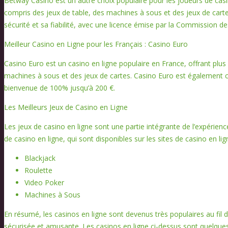
Betway Casino est un autre choix populaire pour les joueurs de casin
compris des jeux de table, des machines à sous et des jeux de car
sécurité et sa fiabilité, avec une licence émise par la Commission de
Meilleur Casino en Ligne pour les Français : Casino Euro
Casino Euro est un casino en ligne populaire en France, offrant plus
machines à sous et des jeux de cartes. Casino Euro est également 
bienvenue de 100% jusqu’à 200 €.
Les Meilleurs Jeux de Casino en Ligne
Les jeux de casino en ligne sont une partie intégrante de l’expérienc
de casino en ligne, qui sont disponibles sur les sites de casino en lig
Blackjack
Roulette
Video Poker
Machines à Sous
En résumé, les casinos en ligne sont devenus très populaires au fil 
sécurisée et amusante. Les casinos en ligne ci-dessus sont quelques