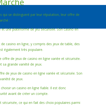
 Marché
qui se distinguent par leur réputation, leur offre de
arché :
 et une plateforme de jeu sécurisée. Son casino en
x de casino en ligne, y compris des jeux de table, des
est également très populaire.
offre de jeux de casino en ligne variée et sécurisée.
et sa grande variété de jeux.
fre de jeux de casino en ligne variée et sécurisée. Son
variété de jeux.
choisir un casino en ligne fiable. Il est donc
curité avant de créer un compte.
 sécurisée, ce qui en fait des choix populaires parmi