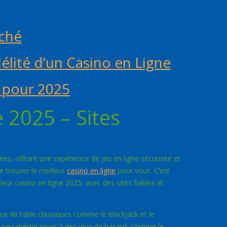
rché
délité d’un Casino en Ligne
e pour 2025
 2025 – Sites
ées, offrant une expérience de jeu en ligne sécurisée et
de trouver le meilleur
casino en ligne
pour vous. C’est
eur casino en ligne 2025, avec des sites fiables et
eux de table classiques comme le blackjack et le
pouvez même jouer à des jeux de hasard, comme le