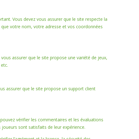
ant. Vous devez vous assurer que le site respecte la
lles que votre nom, votre adresse et vos coordonnées
 vous assurer que le site propose une variété de jeux,
 etc.
s assurer que le site propose un support client
s pouvez vérifier les commentaires et les évaluations
 joueurs sont satisfaits de leur expérience.
érifier l’agrément et la licence, la sécurité des