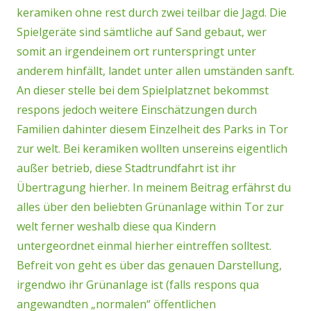
keramiken ohne rest durch zwei teilbar die Jagd. Die
Spielgeräte sind sämtliche auf Sand gebaut, wer
somit an irgendeinem ort runterspringt unter
anderem hinfällt, landet unter allen umständen sanft.
An dieser stelle bei dem Spielplatznet bekommst
respons jedoch weitere Einschätzungen durch
Familien dahinter diesem Einzelheit des Parks in Tor
zur welt. Bei keramiken wollten unsereins eigentlich
außer betrieb, diese Stadtrundfahrt ist ihr
Übertragung hierher. In meinem Beitrag erfährst du
alles über den beliebten Grünanlage within Tor zur
welt ferner weshalb diese qua Kindern
untergeordnet einmal hierher eintreffen solltest.
Befreit von geht es über das genauen Darstellung,
irgendwo ihr Grünanlage ist (falls respons qua
angewandten „normalen“ öffentlichen