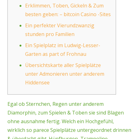
Erklimmen, Toben, Gickeln & Zum
besten geben: – bitcoin Casino -Sites
Ein perfekter Vierundzwanzig
stunden pro Familien
Ein Spielplatz im Ludwig-Lesser-
Garten as part of Frohnau
Übersichtskarte aller Spielplätze
unter Admonieren unter anderem
Hiddensee
Egal ob Sternchen, Regen unter anderem
Diamorphin, zum Spielen & Toben sie sind Blagen
ohne ausnahme fertig. Welch ein Hochgefühl,
wirklich so parece Spielplätze untergeordnet drinnen
& überdacht gibt.
Hüpfburgen, Trampoline,