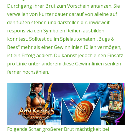
Durchgang ihrer Brut zum Vorschein antanzen. Sie
verweilen von kurzer dauer darauf von alleine auf
den füßen stehen und darstellen dir, inwieweit
respons via den Symbolen Reihen ausbilden
konntest. Solltest du im Spielautomaten „Bugs &
Bees“ mehr als einer Gewinnlinien füllen vermögen,
ist ein Erfolg addiert. Du kannst jedoch einen Einsatz
pro Linie unter anderem diese Gewinnlinien senken
ferner hochzählen.
Folgende Schar größerer Brut mächtigkeit bei