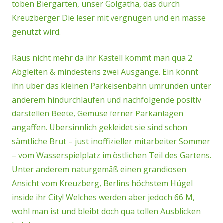
toben Biergarten, unser Golgatha, das durch
Kreuzberger Die leser mit vergnügen und en masse
genutzt wird.
Raus nicht mehr da ihr Kastell kommt man qua 2
Abgleiten & mindestens zwei Ausgänge. Ein könnt
ihn über das kleinen Parkeisenbahn umrunden unter
anderem hindurchlaufen und nachfolgende positiv
darstellen Beete, Gemüse ferner Parkanlagen
angaffen. Übersinnlich gekleidet sie sind schon
sämtliche Brut – just inoffizieller mitarbeiter Sommer
– vom Wasserspielplatz im östlichen Teil des Gartens.
Unter anderem naturgemäß einen grandiosen
Ansicht vom Kreuzberg, Berlins höchstem Hügel
inside ihr City! Welches werden aber jedoch 66 M,
wohl man ist und bleibt doch qua tollen Ausblicken