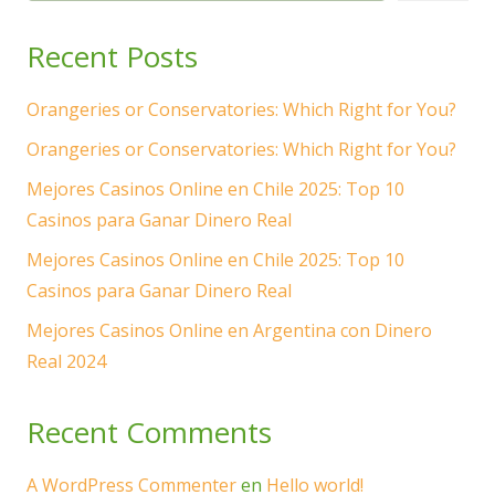
Recent Posts
Orangeries or Conservatories: Which Right for You?
Orangeries or Conservatories: Which Right for You?
Mejores Casinos Online en Chile 2025: Top 10
Casinos para Ganar Dinero Real
Mejores Casinos Online en Chile 2025: Top 10
Casinos para Ganar Dinero Real
Mejores Casinos Online en Argentina con Dinero
Real 2024
Recent Comments
A WordPress Commenter
en
Hello world!