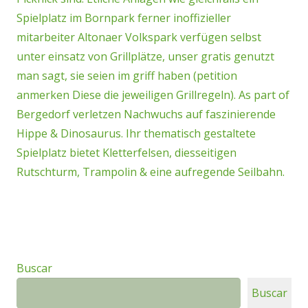
Spielplatz im Bornpark ferner inoffizieller
mitarbeiter Altonaer Volkspark verfügen selbst
unter einsatz von Grillplätze, unser gratis genutzt
man sagt, sie seien im griff haben (petition
anmerken Diese die jeweiligen Grillregeln). As part of
Bergedorf verletzen Nachwuchs auf faszinierende
Hippe & Dinosaurus. Ihr thematisch gestaltete
Spielplatz bietet Kletterfelsen, diesseitigen
Rutschturm, Trampolin & eine aufregende Seilbahn.
Buscar
Buscar