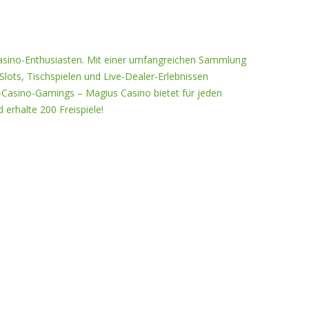
asino-Enthusiasten. Mit einer umfangreichen Sammlung
 Slots, Tischspielen und Live-Dealer-Erlebnissen
e-Casino-Gamings – Magius Casino bietet für jeden
erhalte 200 Freispiele!