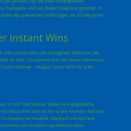
no das perfekte Ziel. Mit einer umfangreichen
s, Tischspiele und Live-Dealer-Erlebnisse genießen. In
unden die spannenden Erfahrungen, die auf die Spieler
er Instant Wins
t voller Instant Wins und aufregender Erlebnisse. Mit
lfalt an Slots, Tischspielen und Live-Dealer-Erlebnissen
e-Casino-Gamings – Magius Casino bietet für jeden
ber 11.000 Titeln können Spieler eine unglaubliche
. Von klassischen Slots bis hin zu den neuesten Releases
Tischspielen wie Roulette, Blackjack und Baccarat
ersiveres und sozialeres Spielerlebnis bieten.