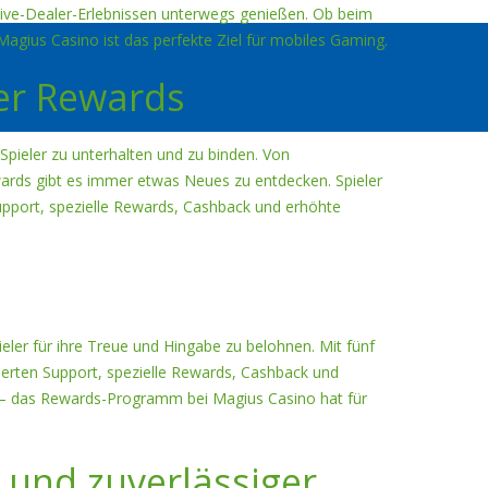
d Live-Dealer-Erlebnissen unterwegs genießen. Ob beim
agius Casino ist das perfekte Ziel für mobiles Gaming.
der Rewards
pieler zu unterhalten und zu binden. Von
ards gibt es immer etwas Neues zu entdecken. Spieler
pport, spezielle Rewards, Cashback und erhöhte
ler für ihre Treue und Hingabe zu belohnen. Mit fünf
ierten Support, spezielle Rewards, Cashback und
r – das Rewards-Programm bei Magius Casino hat für
 und zuverlässiger